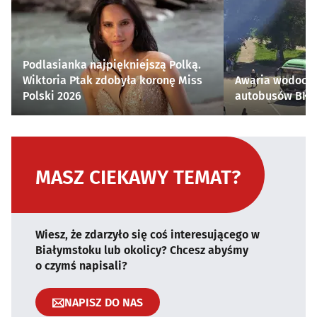
Podlasianka najpiękniejszą Polką.
Wiktoria Ptak zdobyła koronę Miss
Awaria wodocią
Polski 2026
autobusów BKM 
MASZ CIEKAWY TEMAT?
Wiesz, że zdarzyło się coś interesującego w
Białymstoku lub okolicy? Chcesz abyśmy
o czymś napisali?
NAPISZ DO NAS