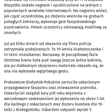
Wszystko zostało nagrane i upublicznione na jednym z
popularnych serwisów internetowych. Na nagraniu widać,
jak część uczestników, po złożeniu wieńców na grobach
poległych żołnierzy, wykonuje gest faszystowskiego
pozdrowienia. Potem uczestnicy odmawiają modlitwę za
zmarłych.
Już po kilku dniach od ukazania się filmu policja
zatrzymała podejrzanych. To 19-letnia białostoczanka i
41-letni mieszkaniec Warszawy. W początkowej fazie
śledztwa brana była pod uwagę jeszcze jedna kobieta,
ale po dokładnym obejrzeniu materiału okazało się, że
ona nie wykonała wątpliwego gestu.
Prokuratura Białystok-Południe zarzuciła oskarżonym
propagowanie faszyzmu oraz znieważenie pomnika.
Oskarżyciel zażądał kary pół roku więzienia z
warunkowym zawieszeniem jej wykonania na okres 3 lat
dla każdego z oskarżanych oraz dozoru kuratora dla 19-
latki z Białegostoku. Oskarżeni usłyszeli wyroki 5