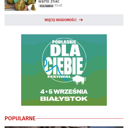
warto znać
13:40
KULINARIA
WIĘCEJ WIADOMOŚCI
POPULARNE