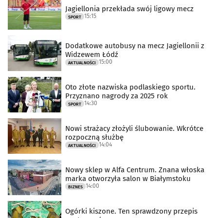
Jagiellonia przekłada swój ligowy mecz
15:15
SPORT
Dodatkowe autobusy na mecz Jagiellonii z
Widzewem Łódź
15:00
AKTUALNOŚCI
Oto złote nazwiska podlaskiego sportu.
Przyznano nagrody za 2025 rok
14:30
SPORT
Nowi strażacy złożyli ślubowanie. Wkrótce
rozpoczną służbę
14:04
AKTUALNOŚCI
Nowy sklep w Alfa Centrum. Znana włoska
marka otworzyła salon w Białymstoku
14:00
BIZNES
Ogórki kiszone. Ten sprawdzony przepis