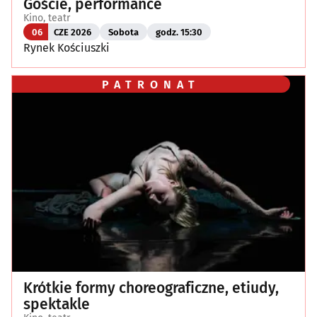
Goście, performance
Kino, teatr
06
CZE 2026
Sobota
godz. 15:30
Rynek Kościuszki
PATRONAT
Krótkie formy choreograficzne, etiudy,
spektakle