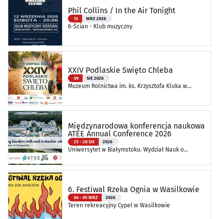
Phil Collins / In the Air Tonight
12
WRZ 2026
6-Ścian - Klub muzyczny
XXIV Podlaskie Święto Chleba
09
SIE 2026
Muzeum Rolnictwa im. ks. Krzysztofa Kluka w
Ciechanowcu
Międzynarodowa konferencja naukowa
ATEE Annual Conference 2026
25 - 28 SIE
2026
Uniwersytet w Białymstoku. Wydział Nauk o
Edukacji
6. Festiwal Rzeka Ognia w Wasilkowie
04 - 05 WRZ
2026
Teren rekreacyjny Cypel w Wasilkowie