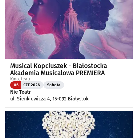
Koncerty
(87)
Koncerty muzyki poważnej
(1)
Kino, teatr
(111)
Wernisaże, wydarzenia artystyczne
(3)
Musical Kopciuszek - Białostocka
Wystawy
(24)
Akademia Musicalowa PREMIERA
Kino, teatr
Wydarzenia sportowe i rekreacyjne
(23)
06
CZE 2026
Sobota
Nie Teatr
ul. Sienkiewicza 4, 15-092 Białystok
Plenerowe, festyny
(11)
Dla dzieci
(3)
Targi, konferencje
(8)