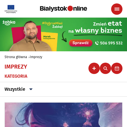
Strona główna
Imprezy
IMPREZY
KATEGORIA
Wszystkie
Wszystkie
Klubowe, taneczne, granie do piwa
(44)