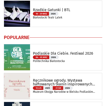
Rzadkie Gatunki | BTL
18 - 20 WRZ
2026
Białostocki Teatr Lalek
POPULARNE
Podlaskie Dla Ciebie. Festiwal 2026
04 - 05 WRZ
2026
Politechnika Białostocka
Ręcznikowe ogrody. Wystawa
haftowanych tkanin inspirowanych
naturą
13 LIS
2025
31 SIE
2026
Muzeum Obojga Narodów w Bielsku Podlaskim
Oddział Muzeum Podlaskiego w Białymstoku