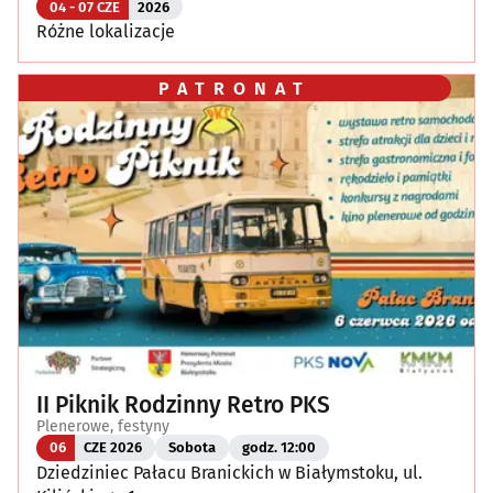
04 - 07 CZE
2026
Różne lokalizacje
PATRONAT
II Piknik Rodzinny Retro PKS
Plenerowe, festyny
06
CZE 2026
Sobota
godz. 12:00
Dziedziniec Pałacu Branickich w Białymstoku, ul.