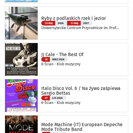
Ryby z podlaskich rzek i jezior
20 MAJ
2026
31 MAJ
2027
Uniwersyteckie Centrum Przyrodnicze im. Prof.
Andrzeja Myrchy
JJ Cale - The Best Of
18
WRZ 2026
6-Ścian - Klub muzyczny
Italo Disco Vol. 6 / Na żywo zaśpiewa
Sergio Bettas
07
LIS 2026
6-Ścian - Klub muzyczny
Mode Machine (IT) European Depeche
Mode Tribute Band