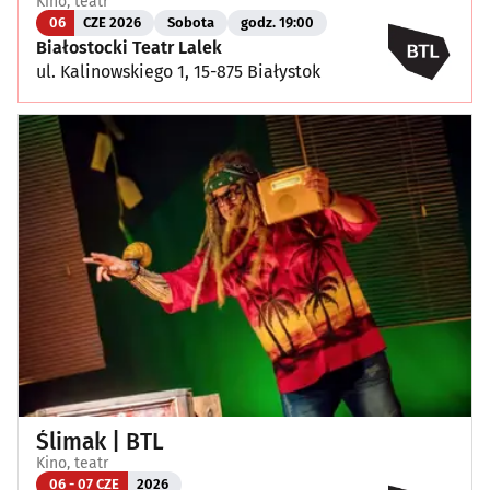
Kino, teatr
06
CZE 2026
Sobota
godz. 19:00
Białostocki Teatr Lalek
ul. Kalinowskiego 1, 15-875 Białystok
Ślimak | BTL
Kino, teatr
06 - 07 CZE
2026