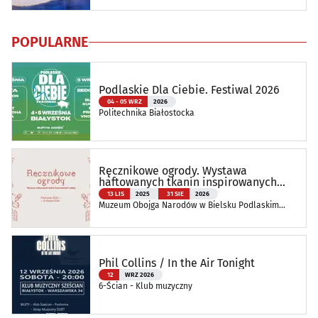
POPULARNE
Podlaskie Dla Ciebie. Festiwal 2026
04 - 05 WRZ
2026
Politechnika Białostocka
Ręcznikowe ogrody. Wystawa
haftowanych tkanin inspirowanych
naturą
13 LIS
2025
31 SIE
2026
Muzeum Obojga Narodów w Bielsku Podlaskim
Oddział Muzeum Podlaskiego w Białymstoku
Phil Collins / In the Air Tonight
12
WRZ 2026
6-Ścian - Klub muzyczny