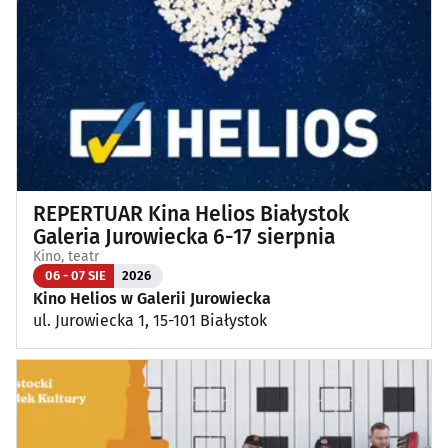
Koncerty
(89)
Koncerty muzyki poważnej
(1)
Kino, teatr
(103)
Wernisaże, wydarzenia artystyczne
(4)
REPERTUAR Kina Helios Białystok
Wystawy
(25)
Galeria Jurowiecka 6-17 sierpnia
Kino, teatr
Wydarzenia sportowe i rekreacyjne
(24)
06 - 07 SIE
2026
Kino Helios w Galerii Jurowiecka
ul. Jurowiecka 1, 15-101 Białystok
Plenerowe, festyny
(13)
Dla dzieci
(3)
Targi, konferencje
(8)