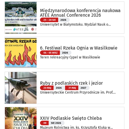
Międzynarodowa konferencja naukowa
ATEE Annual Conference 2026
25 - 28 SIE
2026
Uniwersytet w Białymstoku. Wydział Nauk o
Edukacji
6. Festiwal Rzeka Ognia w Wasilkowie
04 - 05 WRZ
2026
Teren rekreacyjny Cypel w Wasilkowie
Ryby z podlaskich rzek i jezior
20 MAJ
2026
31 MAJ
2027
Uniwersyteckie Centrum Przyrodnicze im. Prof.
Andrzeja Myrchy
XXIV Podlaskie Święto Chleba
09
SIE 2026
Muzeum Rolnictwa im. ks. Krzysztofa Kluka w