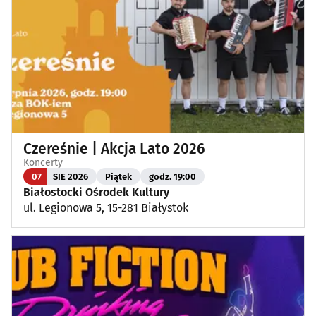
Wykłady, pokazy, imprezy okolicznościowe
(13)
Poza Białymstokiem
(1)
Czereśnie | Akcja Lato 2026
Koncerty
07
SIE 2026
Piątek
godz. 19:00
Białostocki Ośrodek Kultury
ul. Legionowa 5, 15-281 Białystok