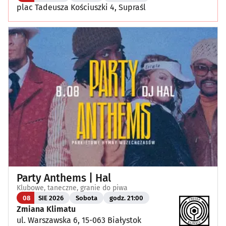
plac Tadeusza Kościuszki 4, Supraśl
Party Anthems | Hal
Klubowe, taneczne, granie do piwa
08
SIE 2026
Sobota
godz. 21:00
Zmiana Klimatu
ul. Warszawska 6, 15-063 Białystok