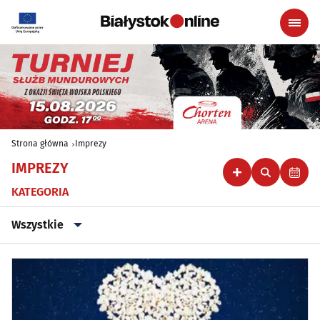
Strona główna
Imprezy
IMPREZY
KATEGORIA
Wszystkie
Wszystkie
Klubowe, taneczne, granie do piwa
(45)