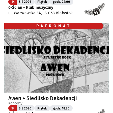
14
SIE 2026
Piątek
godz. 22:00
6-Ścian - Klub muzyczny
ul. Warszawska 34, 15-063 Białystok
PATRONAT
Awen + Siedlisko Dekadencji
Koncerty
14
SIE 2026
Piątek
godz. 18:30