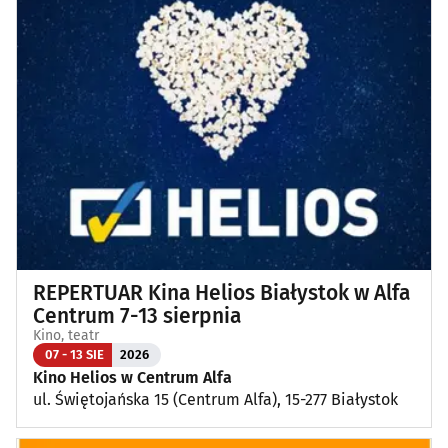
Targi, konferencje
(8)
Wykłady, pokazy, imprezy okolicznościowe
(11)
Poza Białymstokiem
(1)
REPERTUAR Kina Helios Białystok w Alfa
Centrum 7-13 sierpnia
Kino, teatr
07 - 13 SIE
2026
Kino Helios w Centrum Alfa
ul. Świętojańska 15 (Centrum Alfa), 15-277 Białystok