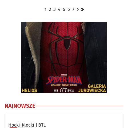
1
2
3
4
5
6
7
NAJNOWSZE
Hocki-Klocki | BTL