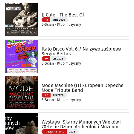
JJ Cale - The Best Of
18
WRZ 2026
6-Ścian - Klub muzyczny
Italo Disco Vol. 6 / Na żywo zaśpiewa
Sergio Bettas
07
LIS 2026
6-Ścian - Klub muzyczny
Mode Machine (IT) European Depeche
Mode Tribute Band
26
LIS 2026
6-Ścian - Klub muzyczny
Wystawa: Skarby Minionych Wieków |
70-lecie Działu Archeologii Muzeum
Podlaskiego
17 KWI - 31 GRU
2026