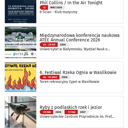
Phil Collins / In the Air Tonight
12
WRZ 2026
6-Ścian - Klub muzyczny
Międzynarodowa konferencja naukowa
ATEE Annual Conference 2026
25 - 28 SIE
2026
Uniwersytet w Białymstoku. Wydział Nauk o
Edukacji
6. Festiwal Rzeka Ognia w Wasilkowie
04 - 05 WRZ
2026
Teren rekreacyjny Cypel w Wasilkowie
Ryby z podlaskich rzek i jezior
20 MAJ
2026
31 MAJ
2027
Uniwersyteckie Centrum Przyrodnicze im. Prof.
Andrzeja Myrchy