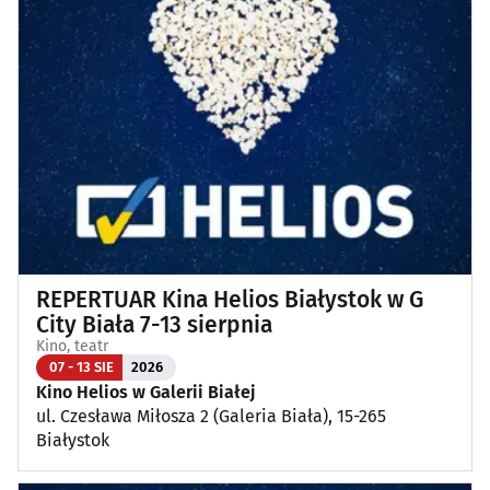
Klubowe, taneczne, granie do piwa
(44)
Koncerty
(86)
Koncerty muzyki poważnej
(1)
Kino, teatr
(110)
Wernisaże, wydarzenia artystyczne
(3)
REPERTUAR Kina Helios Białystok w G
Wystawy
(24)
City Biała 7-13 sierpnia
Kino, teatr
Wydarzenia sportowe i rekreacyjne
(21)
07 - 13 SIE
2026
Kino Helios w Galerii Białej
ul. Czesława Miłosza 2 (Galeria Biała), 15-265
Plenerowe, festyny
(9)
Białystok
Dla dzieci
(3)