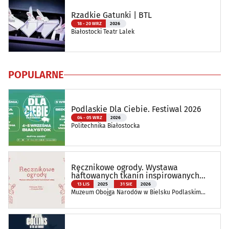
Rzadkie Gatunki | BTL
18 - 20 WRZ
2026
Białostocki Teatr Lalek
POPULARNE
Podlaskie Dla Ciebie. Festiwal 2026
04 - 05 WRZ
2026
Politechnika Białostocka
Ręcznikowe ogrody. Wystawa
haftowanych tkanin inspirowanych
naturą
13 LIS
2025
31 SIE
2026
Muzeum Obojga Narodów w Bielsku Podlaskim
Oddział Muzeum Podlaskiego w Białymstoku