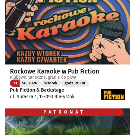
Rockowe Karaoke w Pub Fiction
Klubowe, taneczne, granie do piwa
11
SIE 2026
Wtorek
godz. 20:00
Pub Fiction & Backstage
ul. Suraska 1, 15-093 Białystok
PATRONAT