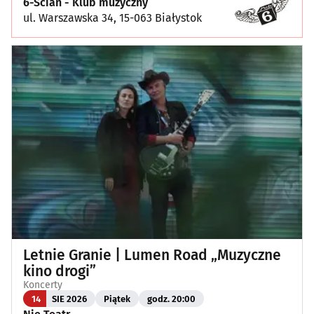
6-Ścian - Klub muzyczny
ul. Warszawska 34, 15-063 Białystok
Letnie Granie | Lumen Road „Muzyczne
kino drogi”
Koncerty
14
SIE 2026
Piątek
godz. 20:00