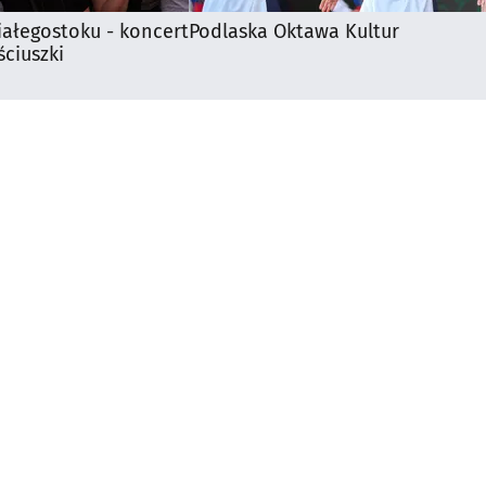
iałegostoku - koncert
Podlaska Oktawa Kultur
ciuszki