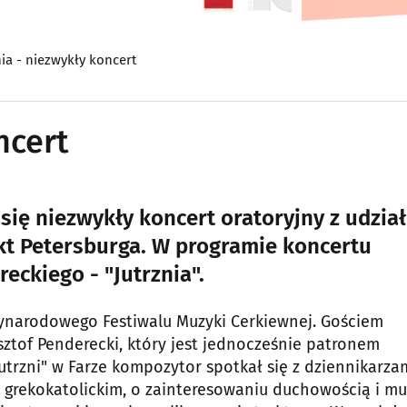
nia - niezwykły koncert
ncert
 się niezwykły koncert oratoryjny z udzia
kt Petersburga. W programie koncertu
eckiego - "Jutrznia".
ynarodowego Festiwalu Muzyki Cerkiewnej. Gościem
tof Penderecki, który jest jednocześnie patronem
trzni" w Farze kompozytor spotkał się z dziennikarzam
grekokatolickim, o zainteresowaniu duchowością i m