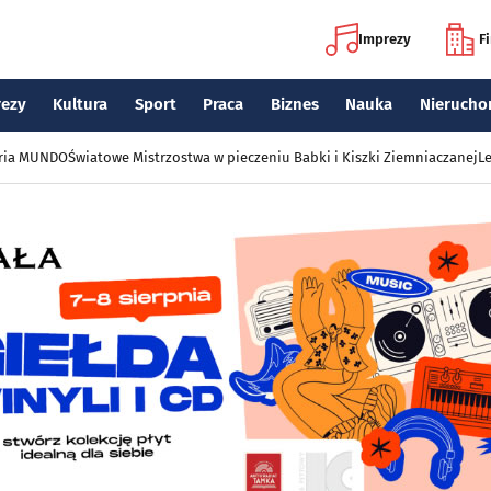
Imprezy
F
rezy
Kultura
Sport
Praca
Biznes
Nauka
Nierucho
eria MUNDO
Światowe Mistrzostwa w pieczeniu Babki i Kiszki Ziemniaczanej
Le