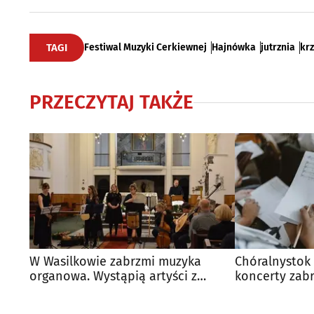
TAGI
Festiwal Muzyki Cerkiewnej
Hajnówka
jutrznia
kr
PRZECZYTAJ TAKŻE
W Wasilkowie zabrzmi muzyka
Chóralnystok 
organowa. Wystąpią artyści z
koncerty zabr
całego świata
punktach mia