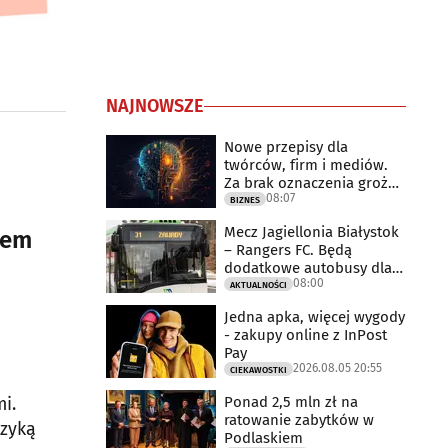
NAJNOWSZE
Nowe przepisy dla
twórców, firm i mediów.
Za brak oznaczenia grożą
08:07
milionowe
BIZNES
Mecz Jagiellonia Białystok
łem
– Rangers FC. Będą
dodatkowe autobusy dla
08:00
kibiców
AKTUALNOŚCI
Jedna apka, więcej wygody
- zakupy online z InPost
Pay
2026.08.05 20:55
CIEKAWOSTKI
Ponad 2,5 mln zł na
i.
ratowanie zabytków w
uzyką
Podlaskiem