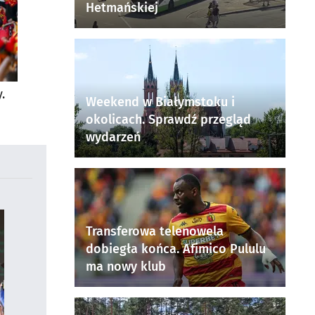
Hetmańskiej
.
Weekend w Białymstoku i
okolicach. Sprawdź przegląd
wydarzeń
Transferowa telenowela
dobiegła końca. Afimico Pululu
ma nowy klub