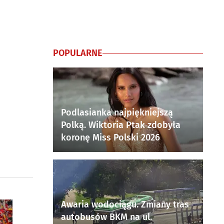
POPULARNE
Podlasianka najpiękniejszą
Polką. Wiktoria Ptak zdobyła
koronę Miss Polski 2026
Awaria wodociągu. Zmiany tras
autobusów BKM na ul.