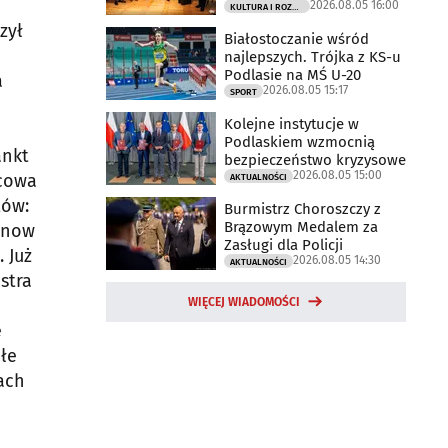
e
2026.08.05 16:00
KULTURA I ROZRYWKA
zył
Białostoczanie wśród
najlepszych. Trójka z KS-u
Podlasie na MŚ U-20
a
2026.08.05 15:17
SPORT
Kolejne instytucje w
Podlaskiem wzmocnią
ankt
bezpieczeństwo kryzysowe
2026.08.05 15:00
ecowa
AKTUALNOŚCI
tów:
Burmistrz Choroszczy z
Brązowym Medalem za
gunow
Zasługi dla Policji
 Już
2026.08.05 14:30
AKTUALNOŚCI
stra
WIĘCEJ WIADOMOŚCI
ę
łe
zach