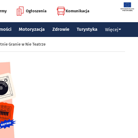
irmy
Ogłoszenia
Komunikacja
mości
Motoryzacja
Zdrowie
Turystyka
Więcej
tnie Granie w Nie Teatrze