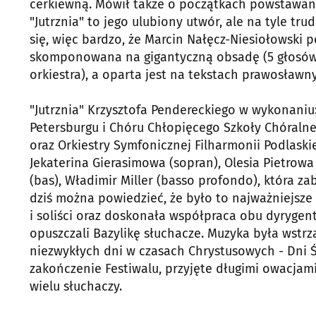
cerkiewną. Mówił także o początkach powstawania
"Jutrznia" to jego ulubiony utwór, ale na tyle tr
się, więc bardzo, że Marcin Nałęcz-Niesiołowski p
skomponowana na gigantyczną obsadę (5 głosów 
orkiestra), a oparta jest na tekstach prawosław
"Jutrznia" Krzysztofa Pendereckiego w wykonan
Petersburgu i Chóru Chłopięcego Szkoły Chóralne
oraz Orkiestry Symfonicznej Filharmonii Podlaski
Jekaterina Gierasimowa (sopran), Olesia Pietrow
(bas), Władimir Miller (basso profondo), która za
dziś można powiedzieć, że było to najważniejsze 
i soliści oraz doskonała współpraca obu dyrygen
opuszczali Bazylikę słuchacze. Muzyka była wstrz
niezwykłych dni w czasach Chrystusowych - Dni Ś
zakończenie Festiwalu, przyjęte długimi owacjami
wielu słuchaczy.