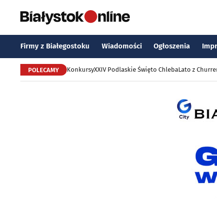
Firmy z Białegostoku
Wiadomości
Ogłoszenia
Imp
Konkursy
XXIV Podlaskie Święto Chleba
Lato z Churr
POLECAMY