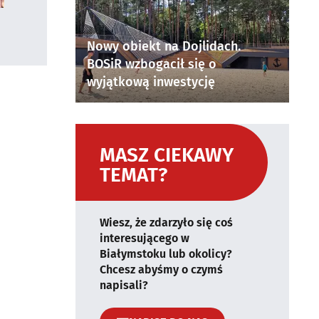
Nowy obiekt na Dojlidach.
BOSiR wzbogacił się o
wyjątkową inwestycję
MASZ CIEKAWY
TEMAT?
Wiesz, że zdarzyło się coś
interesującego w
Białymstoku lub okolicy?
Chcesz abyśmy o czymś
napisali?