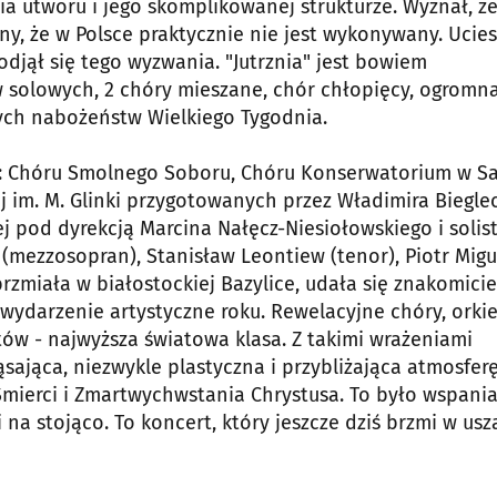
 utworu i jego skomplikowanej strukturze. Wyznał, ż
udny, że w Polsce praktycznie nie jest wykonywany. Ucies
odjął się tego wyzwania. "Jutrznia" jest bowiem
solowych, 2 chóry mieszane, chór chłopięcy, ogromn
nych nabożeństw Wielkiego Tygodnia.
iu: Chóru Smolnego Soboru, Chóru Konserwatorium w S
j im. M. Glinki przygotowanych przez Władimira Biegl
ej pod dyrekcją Marcina Nałęcz-Niesiołowskiego i solis
a (mezzosopran), Stanisław Leontiew (tenor), Piotr Mi
brzmiała w białostockiej Bazylice, udała się znakomicie.
wydarzenie artystyczne roku. Rewelacyjne chóry, orkie
tów - najwyższa światowa klasa. Z takimi wrażeniami
ąsająca, niezwykle plastyczna i przybliżająca atmosfer
mierci i Zmartwychwstania Chrystusa. To było wspania
 na stojąco. To koncert, który jeszcze dziś brzmi w us