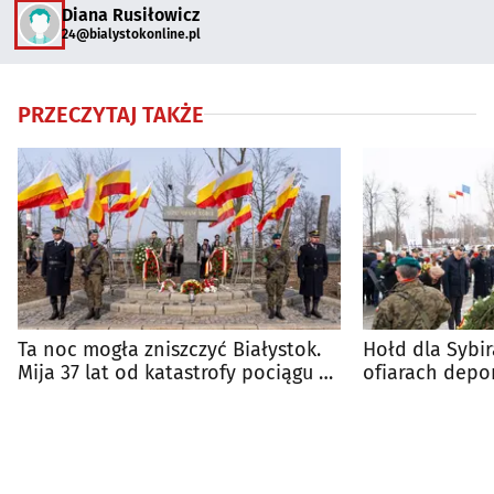
Diana Rusiłowicz
24@bialystokonline.pl
PRZECZYTAJ TAKŻE
Ta noc mogła zniszczyć Białystok.
Hołd dla Sybi
Mija 37 lat od katastrofy pociągu z
ofiarach depo
chlorem