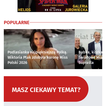
POPULARNE
Podlasianka najpiękniejszą Polką.
Babka, kiszka i
Wiktoria Ptak zdobyła koronę Miss
Światowe Mistr
Polski 2026
Supraśla
MASZ CIEKAWY TEMAT?