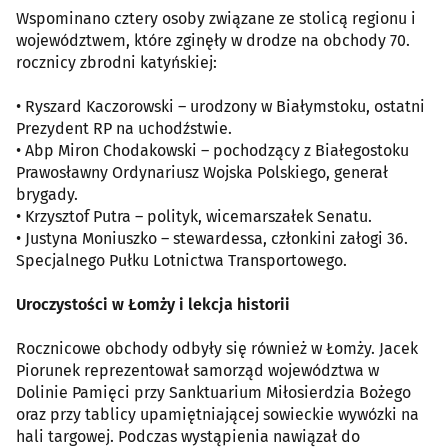
Wspominano cztery osoby związane ze stolicą regionu i
województwem, które zginęły w drodze na obchody 70.
rocznicy zbrodni katyńskiej:
• Ryszard Kaczorowski – urodzony w Białymstoku, ostatni
Prezydent RP na uchodźstwie.
• Abp Miron Chodakowski – pochodzący z Białegostoku
Prawosławny Ordynariusz Wojska Polskiego, generał
brygady.
• Krzysztof Putra – polityk, wicemarszałek Senatu.
• Justyna Moniuszko – stewardessa, członkini załogi 36.
Specjalnego Pułku Lotnictwa Transportowego.
Uroczystości w Łomży i lekcja historii
Rocznicowe obchody odbyły się również w Łomży. Jacek
Piorunek reprezentował samorząd województwa w
Dolinie Pamięci przy Sanktuarium Miłosierdzia Bożego
oraz przy tablicy upamiętniającej sowieckie wywózki na
hali targowej. Podczas wystąpienia nawiązał do