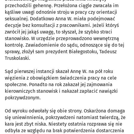
przechodzili gehennę. Przełożona ciągle zwracała im
kąśliwe uwagi odnośnie stroju w pracy czy orientacji
seksualnej. Dodatkowo Anna W. miała podejmować
decyzje bez konsultacji z pracownikami. Jeżeli któryś
zwrócił jej jakąś uwagę, to słyszał, że szybko straci
stanowisko. W urzędzie przeprowadzono wewnętrzną
kontrolę. Zawiadomienie do sądu, odnoszące się do tej
sprawy, złożył sam prezydent Białegostoku, Tadeusz
Truskolaski.
Sąd pierwszej instancji skazał Annę W. na pół roku
więzienia z obowiązkiem świadczenia pracy na cele
społeczne. Ponadto na rok zakazał jej zajmowania
kierowniczych stanowisk i nakazał zapłacić nawiązki
pokrzywdzonym.
Od wyroku odwołały się obie strony. Oskarżona domaga
się uniewinnienia, pokrzywdzeni natomiast twierdzą, że
kara jest zbyt niska. Niestety ostatnia rozprawa się nie
odbyła ze względu na brak potwierdzenia dostarczenia