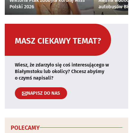
Wiktoria Ptak zdobyła koronę Miss
Awaria wodocią
Polski 2026
autobusów BKM 
MASZ CIEKAWY TEMAT?
Wiesz, że zdarzyło się coś interesującego w
Białymstoku lub okolicy? Chcesz abyśmy
o czymś napisali?
NAPISZ DO NAS
POLECAMY