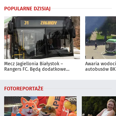
POPULARNE DZISIAJ
Mecz Jagiellonia Białystok –
Awaria wodoci
Rangers FC. Będą dodatkowe
autobusów BKM
autobusy dla kibiców
FOTOREPORTAŻE