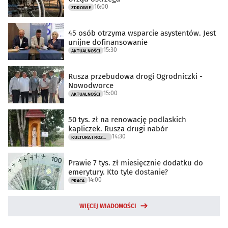
16:00
ZDROWIE
45 osób otrzyma wsparcie asystentów. Jest
unijne dofinansowanie
15:30
AKTUALNOŚCI
Rusza przebudowa drogi Ogrodniczki -
Nowodworce
15:00
AKTUALNOŚCI
50 tys. zł na renowację podlaskich
kapliczek. Rusza drugi nabór
14:30
KULTURA I ROZRYWKA
Prawie 7 tys. zł miesięcznie dodatku do
emerytury. Kto tyle dostanie?
14:00
PRACA
WIĘCEJ WIADOMOŚCI