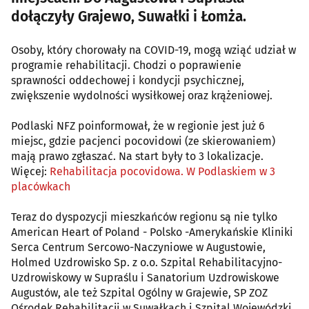
dołączyły Grajewo, Suwałki i Łomża.
Osoby, który chorowały na COVID-19, mogą wziąć udział w
programie rehabilitacji. Chodzi o poprawienie
sprawności oddechowej i kondycji psychicznej,
zwiększenie wydolności wysiłkowej oraz krążeniowej.
Podlaski NFZ poinformował, że w regionie jest już 6
miejsc, gdzie pacjenci pocovidowi (ze skierowaniem)
mają prawo zgłaszać. Na start były to 3 lokalizacje.
Więcej:
Rehabilitacja pocovidowa. W Podlaskiem w 3
placówkach
Teraz do dyspozycji mieszkańców regionu są nie tylko
American Heart of Poland - Polsko -Amerykańskie Kliniki
Serca Centrum Sercowo-Naczyniowe w Augustowie,
Holmed Uzdrowisko Sp. z o.o. Szpital Rehabilitacyjno-
Uzdrowiskowy w Supraślu i Sanatorium Uzdrowiskowe
Augustów, ale też Szpital Ogólny w Grajewie, SP ZOZ
Ośrodek Rehabilitacji w Suwałkach i Szpital Wojewódzki