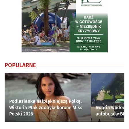
POPULARNE
Podlasianka najpiękniejszą Polką.
Wiktoria Ptak zdobyła koronę Miss
Awaria wodocią
Polski 2026
autobusów BKM 