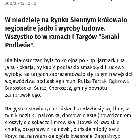
2007.07.16 00:00
W niedzielę na Rynku Siennym królowało
regionalne jadło i wyroby ludowe.
Wszystko to w ramach I Targów "Smaki
Podlasia".
Dla białostoczan była to kolejna po - np. jarmarku na
Jana - okazja, by kupić podlaskie smakołyki i ludowe
wyroby. Na targach zaprezentowało się 16 gmin wiejskich
województwa podlaskiego m.in. Rutka-Tartak, Dąbrowa
Białostocka, Suraż, Choroszcz, gminy powiatu
zambrowskiego.
Na gęsto ustawionych stoiskach znalazły się wędliny, w
tym kindziuk i palcówka, domowe ciasta (powodzeniem
cieszyły się sękacze i mrowiska litewskie), swojskie
chleby, przyprawy z Hajnówki, puńskie miody, ser z
Korycina, narwiańskie ogórki kwaszone. Zaopatrzyć