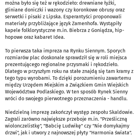
można było się też w rękodzieło: drewniane łyżki,
gliniane doniczki i wazony czy koronkowe obrusy oraz
serwetki i pisaki z Lipska. Esperantyści proponowali
materiały przybliżające język Zamenhofa. Wystąpiły
kapele folklorystyczne m.in. Biebrza z Goniądza, hip-
hopowe oraz kabaret Idea.
To pierwsza taka impreza na Rynku Siennym. Sporych
rozmiarów plac doskonale sprawdził się w roli miejsca
prezentującego regionalne przysmaki i rękodzieło.
Dlatego w przyszłym roku na stałe znajdą się tam kramy z
tego typu wyrobami. To dzięki porozumieniu zawartemu
między Urzędem Miejskim a Związkiem Gmin Wiejskich
Województwa Podlaskiego. W ten sposób Rynek Sienny
wróci do swojego pierwotnego przeznaczenia - handlu.
Niedzielną imprezę zakończył występ zespołu Skaldowie.
Zagrali zarówno największe przeboje m.in. "Prześliczną
wiolonczelistkę", "Babcię Ludwikę" czy "Nie domykajmy
drzwi", jak i utwory z najnowszej płyty "Harmonia świata".