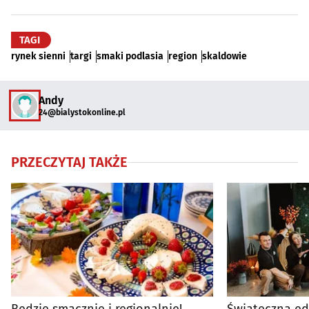
TAGI
rynek sienni
targi
smaki podlasia
region
skaldowie
Andy
24@bialystokonline.pl
PRZECZYTAJ TAKŻE
Będzie smacznie i regionalnie!
Świąteczna ed