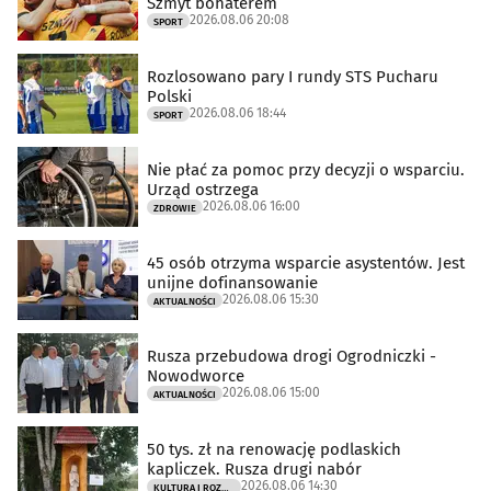
Szmyt bohaterem
2026.08.06 20:08
SPORT
Rozlosowano pary I rundy STS Pucharu
Polski
2026.08.06 18:44
SPORT
Nie płać za pomoc przy decyzji o wsparciu.
Urząd ostrzega
2026.08.06 16:00
ZDROWIE
45 osób otrzyma wsparcie asystentów. Jest
unijne dofinansowanie
2026.08.06 15:30
AKTUALNOŚCI
Rusza przebudowa drogi Ogrodniczki -
Nowodworce
2026.08.06 15:00
AKTUALNOŚCI
50 tys. zł na renowację podlaskich
kapliczek. Rusza drugi nabór
2026.08.06 14:30
KULTURA I ROZRYWKA