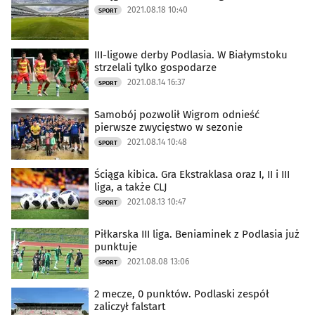
2021.08.18 10:40
SPORT
III-ligowe derby Podlasia. W Białymstoku
strzelali tylko gospodarze
2021.08.14 16:37
SPORT
Samobój pozwolił Wigrom odnieść
pierwsze zwycięstwo w sezonie
2021.08.14 10:48
SPORT
Ściąga kibica. Gra Ekstraklasa oraz I, II i III
liga, a także CLJ
2021.08.13 10:47
SPORT
Piłkarska III liga. Beniaminek z Podlasia już
punktuje
2021.08.08 13:06
SPORT
2 mecze, 0 punktów. Podlaski zespół
zaliczył falstart