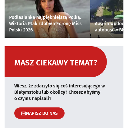
Podlasianka najpiękniejszą Polką.
Wiktoria Ptak zdobyła koronę Miss
Awaria wodocią
Polski 2026
autobusów BKM 
MASZ CIEKAWY TEMAT?
Wiesz, że zdarzyło się coś interesującego w
Białymstoku lub okolicy? Chcesz abyśmy
o czymś napisali?
NAPISZ DO NAS