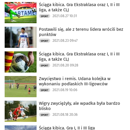
Ściąga kibica. Gra Ekstraklasa oraz I, II i III
liga, a także CLJ
2021.08.27 10:31
SPORT
Postawili się, ale z terenu lidera wrócili bez
punktów
2021.08.23 09:47
SPORT
Ściąga kibica. Gra Ekstraklasa oraz I, II i III
liga, a także CLJ
2021.08.20 09:28
SPORT
Zwycięstwo i remis. Udana kolejka w
wykonaniu podlaskich III-ligowców
2021.08.19 10:06
SPORT
Wigry zwyciężyły, ale wpadka była bardzo
blisko
2021.08.18 20:36
SPORT
Ściąga kibica. Gra I, II i III liga