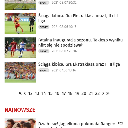
2021.08.07 20:32
SPORT
Ściąga kibica. Gra Ekstraklasa oraz I, II i III
liga
2021.08.06 10:17
SPORT
Fatalna inauguracja sezonu. Takiego wyniku
nikt się nie spodziewał
2021.08.02 20:14
SPORT
Ściąga kibica. Gra Ekstraklasa oraz I i II liga
2021.07.30 10:14
SPORT
12
13
14
15
16
17
18
19
20
21
22
NAJNOWSZE
Działo się! Jagiellonia pokonała Rangers FC!