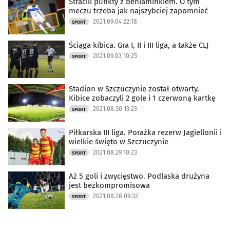
Stracili punkty z beniaminkiem. O tym
meczu trzeba jak najszybciej zapomnieć
2021.09.04 22:18
SPORT
Ściąga kibica. Gra I, II i III liga, a także CLJ
2021.09.03 10:25
SPORT
Stadion w Szczuczynie został otwarty.
Kibice zobaczyli 2 gole i 1 czerwoną kartkę
2021.08.30 13:23
SPORT
Piłkarska III liga. Porażka rezerw Jagiellonii i
wielkie święto w Szczuczynie
2021.08.29 10:23
SPORT
Aż 5 goli i zwycięstwo. Podlaska drużyna
jest bezkompromisowa
2021.08.28 09:32
SPORT