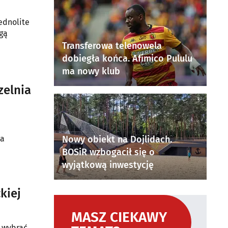
ednolite
gą
Transferowa telenowela
dobiegła końca. Afimico Pululu
ma nowy klub
zelnia
ka
Nowy obiekt na Dojlidach.
BOSiR wzbogacił się o
wyjątkową inwestycję
kiej
MASZ CIEKAWY
ą wybrać