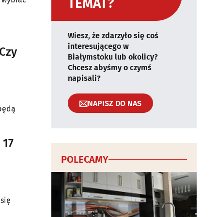
TEMAT?
Wiesz, że zdarzyło się coś
interesującego w
 Czy
Białymstoku lub okolicy?
Chcesz abyśmy o czymś
napisali?
NAPISZ DO NAS
 będą
 17
POLECAMY
się