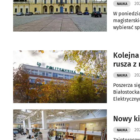
20
NAUKA
W poniedzia
magistersk
wybierać sp
Kolejna
rusza z
20
NAUKA
Poszerza się
Białostocka
Elektryczny
Nowy ki
20
NAUKA
Zainteresow