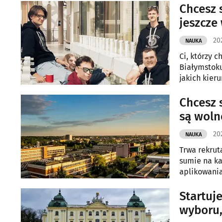
będą zachęc
Chcesz 
jeszcze
20
NAUKA
Ci, którzy 
Białymstoku
jakich kier
Chcesz 
są woln
20
NAUKA
Trwa rekrut
sumie na ka
aplikowania
Startuj
wyboru,