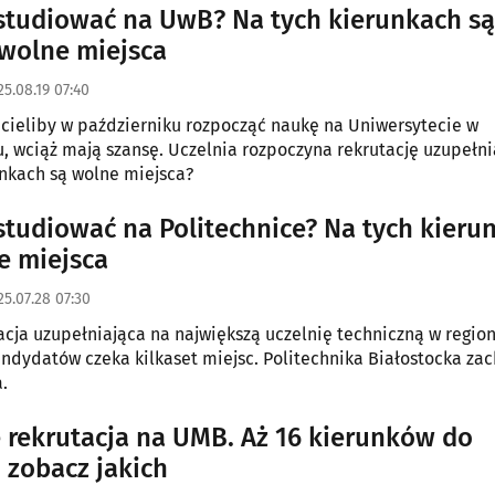
ać młodych ludzi do podjęcia studiów w Podlaskiem.
studiować na UwB? Na tych kierunkach są
 wolne miejsca
25.08.19 07:40
chcieliby w październiku rozpocząć naukę na Uniwersytecie w
, wciąż mają szansę. Uczelnia rozpoczyna rekrutację uzupełni
unkach są wolne miejsca?
studiować na Politechnice? Na tych kieru
e miejsca
25.07.28 07:30
acja uzupełniająca na największą uczelnię techniczną w region
ndydatów czeka kilkaset miejsc. Politechnika Białostocka za
.
e rekrutacja na UMB. Aż 16 kierunków do
 zobacz jakich