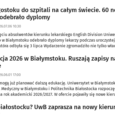
h, a wybrani doktoranci przez kolejne cztery lata będą rozwij
adawcze pod opieką doświadczonych naukowców.
gostoku do szpitali na całym świecie. 60 
 odebrało dyplomy
26.07.06 10:30
ęciu absolwentów kierunku lekarskiego English Division Uniwe
 w Białymstoku odebrało dyplomy lekarzy podczas uroczystej
która odbyła się 3 lipca Wydarzenie zgromadziło nie tylko wła
adrę akademicką, ale także rodziny oraz bliskich absolwentów.
cja 2026 w Białymstoku. Ruszają zapisy n
e
26.06.01 17:00
mogą już planować dalszą edukację. Uniwersytet w Białymstok
 Medyczny w Białymstoku i Politechnika Białostocka rozpoczę
na rok akademicki 2026/2027. W ofercie pojawiły się nowe kier
in. z cyberbezpieczeństwem, nowymi technologiami, psycholo
ych.
białostocku? UwB zaprasza na nowy kieru
w