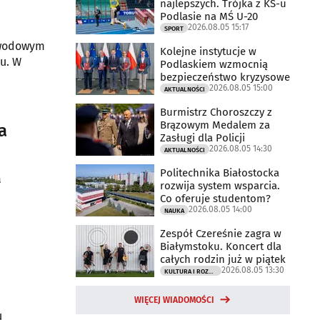
najlepszych. Trójka z KS-u
Podlasie na MŚ U-20
2026.08.05 15:17
SPORT
owodowym
Kolejne instytucje w
u. W
Podlaskiem wzmocnią
bezpieczeństwo kryzysowe
2026.08.05 15:00
AKTUALNOŚCI
Burmistrz Choroszczy z
Brązowym Medalem za
a
Zasługi dla Policji
2026.08.05 14:30
AKTUALNOŚCI
Politechnika Białostocka
a
rozwija system wsparcia.
Co oferuje studentom?
2026.08.05 14:00
NAUKA
Zespół Czereśnie zagra w
Białymstoku. Koncert dla
całych rodzin już w piątek
2026.08.05 13:30
KULTURA I ROZRYWKA
WIĘCEJ WIADOMOŚCI
u