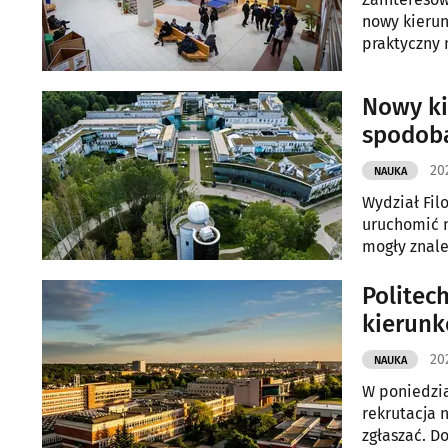
nowy kierun
praktyczny 
Nowy ki
spodoba
20
NAUKA
Wydział Fil
uruchomić n
mogły znale
Politec
kierunk
202
NAUKA
W poniedzia
rekrutacja 
zgłaszać. D