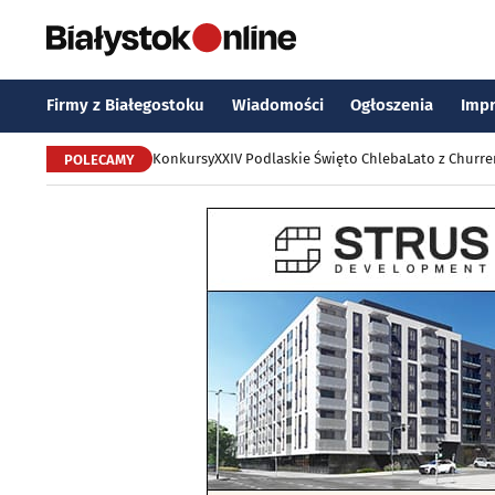
Firmy z Białegostoku
Wiadomości
Ogłoszenia
Imp
Konkursy
XXIV Podlaskie Święto Chleba
Lato z Churr
POLECAMY