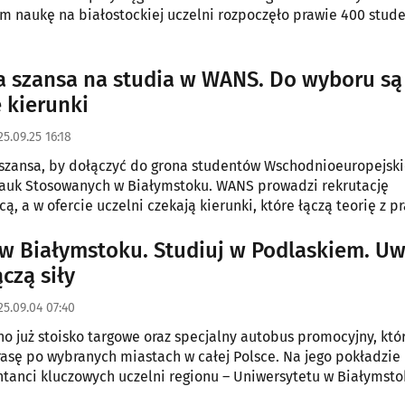
 naukę na białostockiej uczelni rozpoczęło prawie 400 stud
a szansa na studia w WANS. Do wyboru są
 kierunki
25.09.25 16:18
 szansa, by dołączyć do grona studentów Wschodnioeuropejski
auk Stosowanych w Białymstoku. WANS prowadzi rekrutację
ą, a w ofercie uczelni czekają kierunki, które łączą teorię z pr
rzwi do kariery zawodowej.
 w Białymstoku. Studiuj w Podlaskiem. U
czą siły
25.09.04 07:40
o już stoisko targowe oraz specjalny autobus promocyjny, któ
rasę po wybranych miastach w całej Polsce. Na jego pokładzie
ntanci kluczowych uczelni regionu – Uniwersytetu w Białymsto
i Białostockiej oraz Uniwersytetu Medycznego w Białymstoku.