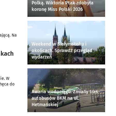
Polką. Wiktoria Ptak zdobyła
koronę Miss Polski 2026
ającą. Na
Weekend w Białymstoku i
okolicach. Sprawdź przegląd
nkach
wydarzeń
ie. W
chęca do
Awaria wodociągu. Zmiany tras
autobusów BKM na ul.
Hetmańskiej