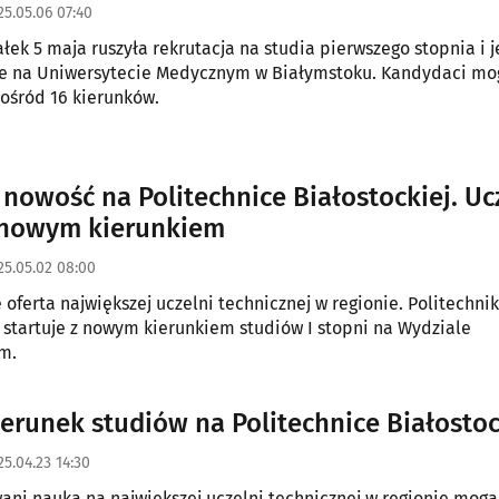
25.05.06 07:40
łek 5 maja ruszyła rekrutacja na studia pierwszego stopnia i j
ie na Uniwersytecie Medycznym w Białymstoku. Kandydaci mo
ośród 16 kierunków.
 nowość na Politechnice Białostockiej. Uc
 nowym kierunkiem
25.05.02 08:00
 oferta największej uczelni technicznej w regionie. Politechni
 startuje z nowym kierunkiem studiów I stopni na Wydziale
m.
erunek studiów na Politechnice Białostoc
25.04.23 14:30
ani nauką na największej uczelni technicznej w regionie mog