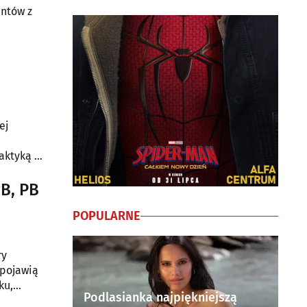
entów z
ej
aktyką i
wB, PB
POPULARNE
ry
 pojawią
ku,
Podlasianka najpiękniejszą
 Wspólnie