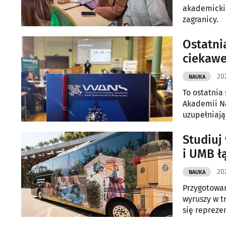
akademickim
zagranicy.
Ostatni
ciekawe
20
NAUKA
To ostatnia
Akademii N
uzupełniając
otwierają d
Studiuj
i UMB łą
20
NAUKA
Przygotowan
wyruszy w t
się repreze
Politechnik