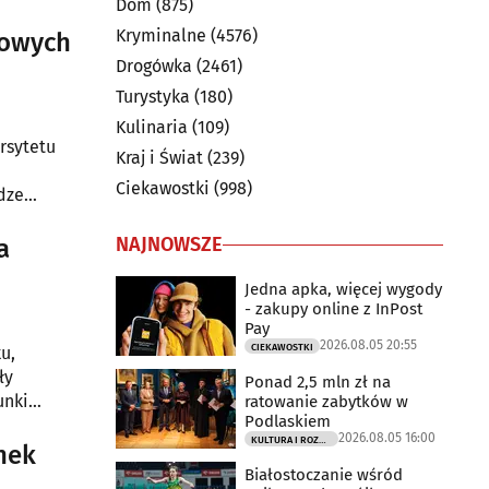
Dom
(875)
ać własne
Kryminalne
(4576)
nowych
Drogówka
(2461)
Turystyka
(180)
Kulinaria
(109)
rsytetu
Kraj i Świat
(239)
Ciekawostki
(998)
dze
NAJNOWSZE
a
Jedna apka, więcej wygody
- zakupy online z InPost
Pay
2026.08.05 20:55
CIEKAWOSTKI
u,
ły
Ponad 2,5 mln zł na
unki
ratowanie zabytków w
Podlaskiem
gią oraz
2026.08.05 16:00
KULTURA I ROZRYWKA
nek
Białostoczanie wśród