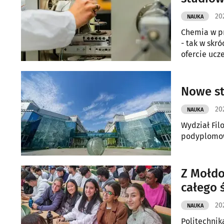
20
NAUKA
Chemia w p
- tak w skr
ofercie ucz
Nowe st
20
NAUKA
Wydział Fil
podyplomow
Z Mołdo
całego 
202
NAUKA
Politechnik