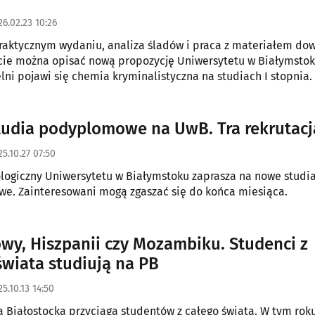
26.02.23 10:26
raktycznym wydaniu, analiza śladów i praca z materiałem d
ócie można opisać nową propozycję Uniwersytetu w Białymstok
elni pojawi się chemia kryminalistyczna na studiach I stopnia.
udia podyplomowe na UwB. Tra rekrutacj
25.10.27 07:50
ologiczny Uniwersytetu w Białymstoku zaprasza na nowe studi
e. Zainteresowani mogą zgaszać się do końca miesiąca.
wy, Hiszpanii czy Mozambiku. Studenci z
świata studiują na PB
5.10.13 14:50
a Białostocka przyciąga studentów z całego świata. W tym rok