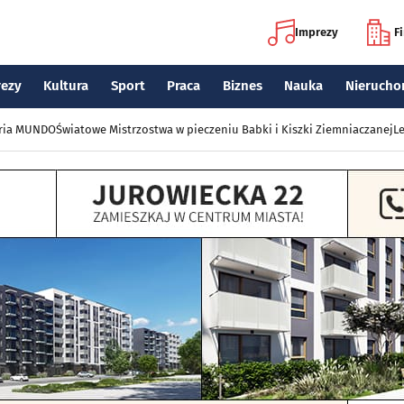
Imprezy
F
rezy
Kultura
Sport
Praca
Biznes
Nauka
Nierucho
eria MUNDO
Światowe Mistrzostwa w pieczeniu Babki i Kiszki Ziemniaczanej
Le