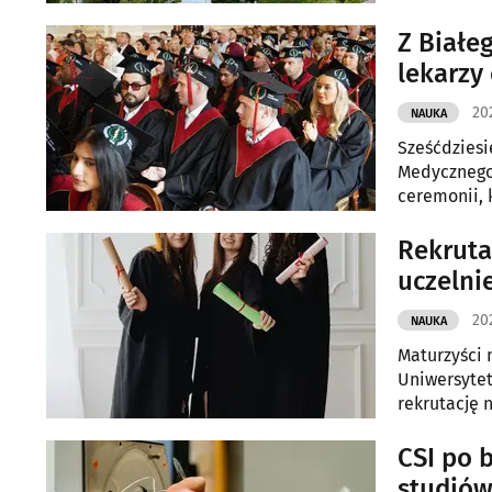
dyscyplinac
projekty b
Z Białe
lekarzy
20
NAUKA
Sześćdziesi
Medycznego
ceremonii, 
uczelni i k
Rekruta
uczelni
20
NAUKA
Maturzyści 
Uniwersytet
rekrutację 
związane m.
analizą dan
CSI po 
studió