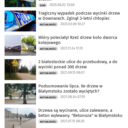
2025.06.02 13:00
DOM
Tragiczny wypadek podczas wycinki drzew
w Downarach. Zginął 3-letni chłopiec
2025.03.06 10:27
AKTUALNOŚCI
Wióry poleciały! Rzeź drzew koło dworca
kolejowego
2021.11.24 17:25
AKTUALNOŚCI
2 białostockie ulice do przebudowy, a do
wycinki ponad 300 drzew
2021.09.15 08:01
AKTUALNOŚCI
Podsumowanie lipca. Ile drzew w
Białymstoku zostało wyciętych?
2021.08.04 07:55
AKTUALNOŚCI
Drzewa są wycinane, ulice zalewane, a
beton wylewany. "Betonoza" w Białymstoku
2021.07.15 08:20
AKTUALNOŚCI