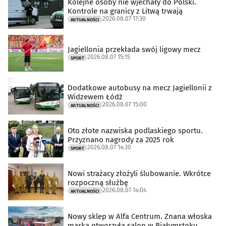
Kolejne osoby nie wjechały do Polski.
Kontrole na granicy z Litwą trwają
2026.08.07 17:30
AKTUALNOŚCI
Jagiellonia przekłada swój ligowy mecz
2026.08.07 15:15
SPORT
Dodatkowe autobusy na mecz Jagiellonii z
Widzewem Łódź
2026.08.07 15:00
AKTUALNOŚCI
Oto złote nazwiska podlaskiego sportu.
Przyznano nagrody za 2025 rok
2026.08.07 14:30
SPORT
Nowi strażacy złożyli ślubowanie. Wkrótce
rozpoczną służbę
2026.08.07 14:04
AKTUALNOŚCI
Nowy sklep w Alfa Centrum. Znana włoska
marka otworzyła salon w Białymstoku