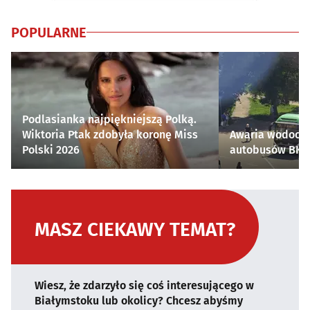
POPULARNE
Podlasianka najpiękniejszą Polką.
Wiktoria Ptak zdobyła koronę Miss
Awaria wodocią
Polski 2026
autobusów BKM 
MASZ CIEKAWY TEMAT?
Wiesz, że zdarzyło się coś interesującego w
Białymstoku lub okolicy? Chcesz abyśmy