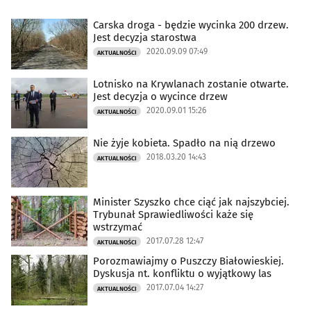
Carska droga - będzie wycinka 200 drzew.
Jest decyzja starostwa
2020.09.09 07:49
AKTUALNOŚCI
Lotnisko na Krywlanach zostanie otwarte.
Jest decyzja o wycince drzew
2020.09.01 15:26
AKTUALNOŚCI
Nie żyje kobieta. Spadło na nią drzewo
2018.03.20 14:43
AKTUALNOŚCI
Minister Szyszko chce ciąć jak najszybciej.
Trybunał Sprawiedliwości każe się
wstrzymać
2017.07.28 12:47
AKTUALNOŚCI
Porozmawiajmy o Puszczy Białowieskiej.
Dyskusja nt. konfliktu o wyjątkowy las
2017.07.04 14:27
AKTUALNOŚCI