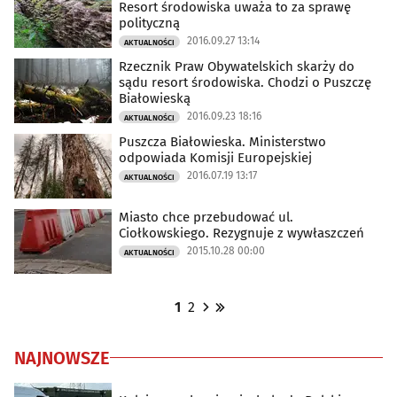
Resort środowiska uważa to za sprawę
polityczną
2016.09.27 13:14
AKTUALNOŚCI
Rzecznik Praw Obywatelskich skarży do
sądu resort środowiska. Chodzi o Puszczę
Białowieską
2016.09.23 18:16
AKTUALNOŚCI
Puszcza Białowieska. Ministerstwo
odpowiada Komisji Europejskiej
2016.07.19 13:17
AKTUALNOŚCI
Miasto chce przebudować ul.
Ciołkowskiego. Rezygnuje z wywłaszczeń
2015.10.28 00:00
AKTUALNOŚCI
1
2
NAJNOWSZE