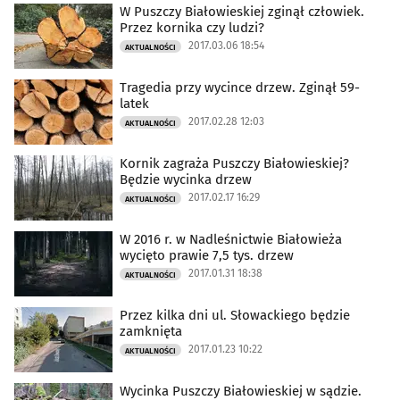
W Puszczy Białowieskiej zginął człowiek.
Przez kornika czy ludzi?
2017.03.06 18:54
AKTUALNOŚCI
Tragedia przy wycince drzew. Zginął 59-
latek
2017.02.28 12:03
AKTUALNOŚCI
Kornik zagraża Puszczy Białowieskiej?
Będzie wycinka drzew
2017.02.17 16:29
AKTUALNOŚCI
W 2016 r. w Nadleśnictwie Białowieża
wycięto prawie 7,5 tys. drzew
2017.01.31 18:38
AKTUALNOŚCI
Przez kilka dni ul. Słowackiego będzie
zamknięta
2017.01.23 10:22
AKTUALNOŚCI
Wycinka Puszczy Białowieskiej w sądzie.