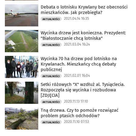
Debata o lotnisku Krywlany bez obecności
mieszkańców. Jak przebiegła?
2021.04.14 16:35
AKTUALNOŚCI
Wycinka drzew jest konieczna. Prezydent:
"Białostoczanie chcą lotniska"
2021.03.04 16:24
AKTUALNOŚCI
Wycinka 70 ha drzew pod lotnisko na
Krywlanach. Mieszkańcy chcą debaty
publicznej
2021.02.01 16:04
AKTUALNOŚCI
Setki różowych "X" wzdłuż al. Tysiąclecia.
Rozpoczęła się wycinka i rozbudowa
[ZDJĘCIA]
2020.11.13 17:10
AKTUALNOŚCI
Tną drzewa. Czy to pomoże rozwiązać
problem ptasich odchodów?
2020.11.10 07:53
AKTUALNOŚCI