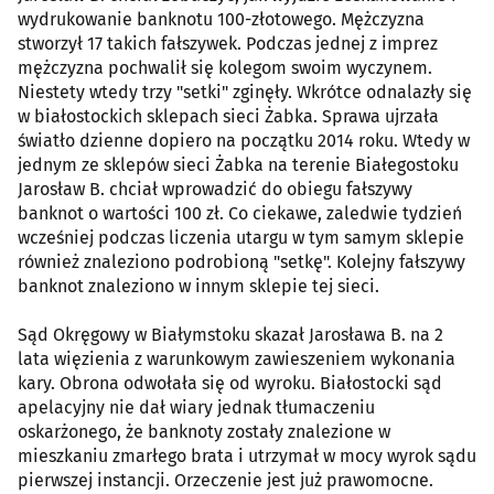
wydrukowanie banknotu 100-złotowego. Mężczyzna
stworzył 17 takich fałszywek. Podczas jednej z imprez
mężczyzna pochwalił się kolegom swoim wyczynem.
Niestety wtedy trzy "setki" zginęły. Wkrótce odnalazły się
w białostockich sklepach sieci Żabka. Sprawa ujrzała
światło dzienne dopiero na początku 2014 roku. Wtedy w
jednym ze sklepów sieci Żabka na terenie Białegostoku
Jarosław B. chciał wprowadzić do obiegu fałszywy
banknot o wartości 100 zł. Co ciekawe, zaledwie tydzień
wcześniej podczas liczenia utargu w tym samym sklepie
również znaleziono podrobioną "setkę". Kolejny fałszywy
banknot znaleziono w innym sklepie tej sieci.
Sąd Okręgowy w Białymstoku skazał Jarosława B. na 2
lata więzienia z warunkowym zawieszeniem wykonania
kary. Obrona odwołała się od wyroku. Białostocki sąd
apelacyjny nie dał wiary jednak tłumaczeniu
oskarżonego, że banknoty zostały znalezione w
mieszkaniu zmarłego brata i utrzymał w mocy wyrok sądu
pierwszej instancji. Orzeczenie jest już prawomocne.