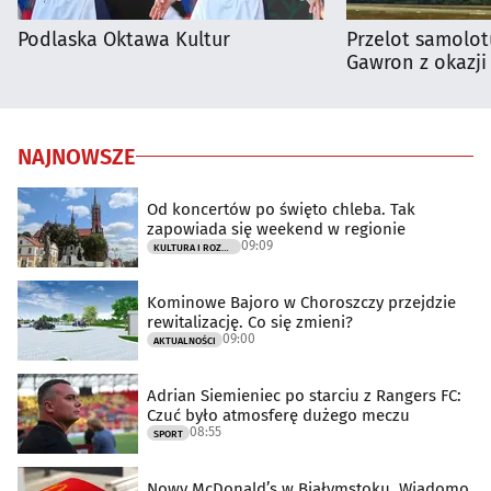
Podlaska Oktawa Kultur
Przelot samolot
Gawron z okazji
NAJNOWSZE
Od koncertów po święto chleba. Tak
zapowiada się weekend w regionie
09:09
KULTURA I ROZRYWKA
Kominowe Bajoro w Choroszczy przejdzie
rewitalizację. Co się zmieni?
09:00
AKTUALNOŚCI
Adrian Siemieniec po starciu z Rangers FC:
Czuć było atmosferę dużego meczu
08:55
SPORT
Nowy McDonald’s w Białymstoku. Wiadomo,