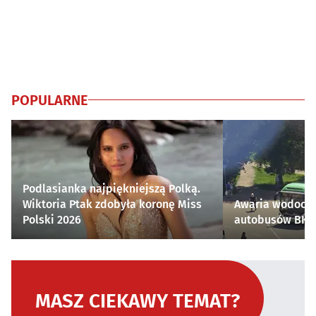
POPULARNE
Podlasianka najpiękniejszą Polką.
Wiktoria Ptak zdobyła koronę Miss
Awaria wodocią
Polski 2026
autobusów BKM 
MASZ CIEKAWY TEMAT?