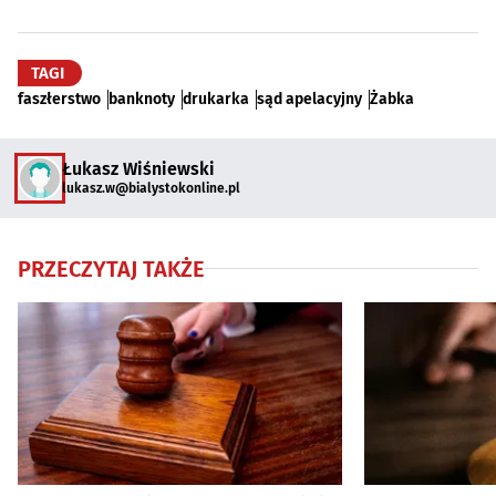
TAGI
faszłerstwo
banknoty
drukarka
sąd apelacyjny
Żabka
Łukasz Wiśniewski
lukasz.w@bialystokonline.pl
PRZECZYTAJ TAKŻE