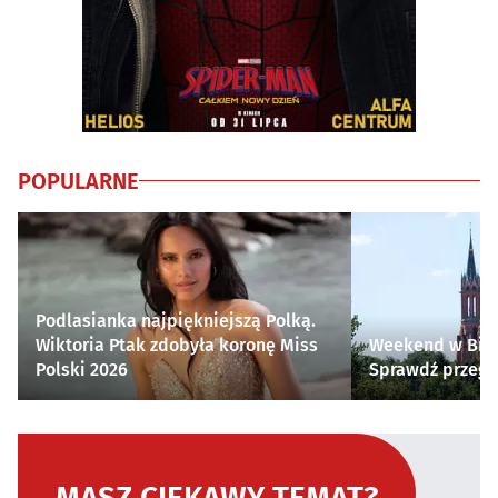
POPULARNE
Podlasianka najpiękniejszą Polką.
Wiktoria Ptak zdobyła koronę Miss
Weekend w Biał
Polski 2026
Sprawdź przegl
MASZ CIEKAWY TEMAT?