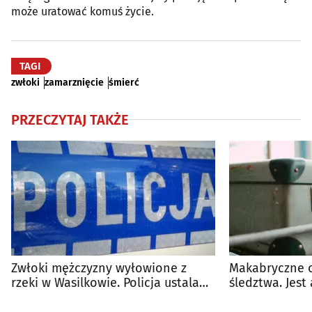
może uratować komuś życie.
TAGI
zwłoki
zamarznięcie
śmierć
PRZECZYTAJ TAKŻE
Zwłoki mężczyzny wyłowione z
Makabryczne od
rzeki w Wasilkowie. Policja ustala
śledztwa. Jest
jego tożsamość