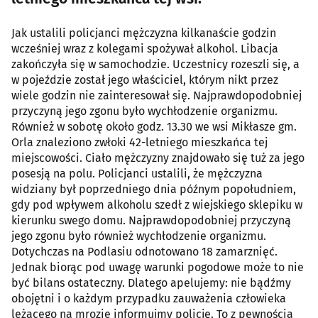
Jak ustalili policjanci mężczyzna kilkanaście godzin
wcześniej wraz z kolegami spożywał alkohol. Libacja
zakończyła się w samochodzie. Uczestnicy rozeszli się, a
w pojeździe został jego właściciel, którym nikt przez
wiele godzin nie zainteresował się. Najprawdopodobniej
przyczyną jego zgonu było wychłodzenie organizmu.
Również w sobotę około godz. 13.30 we wsi Mikłasze gm.
Orla znaleziono zwłoki 42-letniego mieszkańca tej
miejscowości. Ciało mężczyzny znajdowało się tuż za jego
posesją na polu. Policjanci ustalili, że mężczyzna
widziany był poprzedniego dnia późnym popołudniem,
gdy pod wpływem alkoholu szedł z wiejskiego sklepiku w
kierunku swego domu. Najprawdopodobniej przyczyną
jego zgonu było również wychłodzenie organizmu.
Dotychczas na Podlasiu odnotowano 18 zamarznięć.
Jednak biorąc pod uwagę warunki pogodowe może to nie
być bilans ostateczny. Dlatego apelujemy: nie bądźmy
obojętni i o każdym przypadku zauważenia człowieka
leżącego na mrozie informujmy policję. To z pewnością