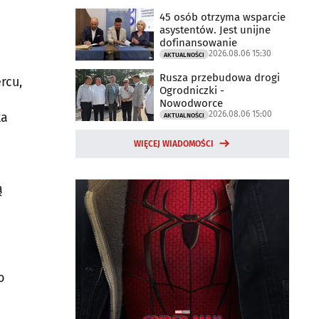
45 osób otrzyma wsparcie
asystentów. Jest unijne
dofinansowanie
2026.08.06 15:30
AKTUALNOŚCI
Rusza przebudowa drogi
rcu,
Ogrodniczki -
Nowodworce
2026.08.06 15:00
ka
AKTUALNOŚCI
WIĘCEJ WIADOMOŚCI
ą
o