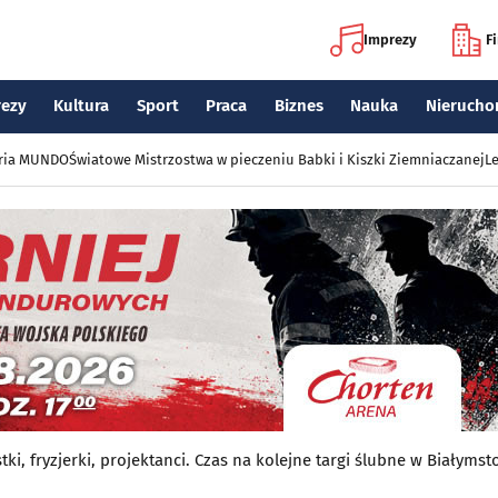
Imprezy
F
rezy
Kultura
Sport
Praca
Biznes
Nauka
Nierucho
eria MUNDO
Światowe Mistrzostwa w pieczeniu Babki i Kiszki Ziemniaczanej
Le
stki, fryzjerki, projektanci. Czas na kolejne targi ślubne w Białyms