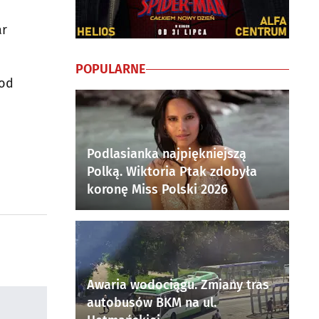
ar
POPULARNE
 od
d
Podlasianka najpiękniejszą
Polką. Wiktoria Ptak zdobyła
koronę Miss Polski 2026
Awaria wodociągu. Zmiany tras
autobusów BKM na ul.