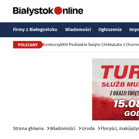
Firmy z Białegostoku
Wiadomości
Ogłoszenia
Imp
Konkursy
XXIV Podlaskie Święto Chleba
Lato z Churr
POLECAMY
Strona główna
Wiadomości
Uroda
Floryści, makijaży