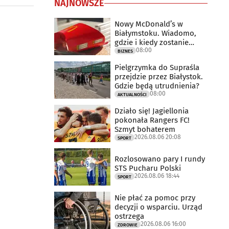
NAJNOWSZE
Nowy McDonald’s w
Białymstoku. Wiadomo,
gdzie i kiedy zostanie
08:00
otwarty
BIZNES
Pielgrzymka do Supraśla
przejdzie przez Białystok.
Gdzie będą utrudnienia?
08:00
AKTUALNOŚCI
Działo się! Jagiellonia
pokonała Rangers FC!
Szmyt bohaterem
2026.08.06 20:08
SPORT
Rozlosowano pary I rundy
STS Pucharu Polski
2026.08.06 18:44
SPORT
Nie płać za pomoc przy
decyzji o wsparciu. Urząd
ostrzega
2026.08.06 16:00
ZDROWIE