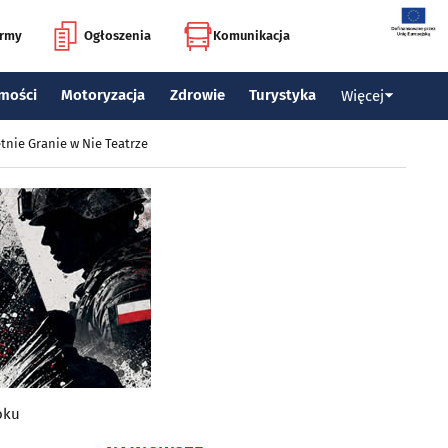
irmy
Ogłoszenia
Komunikacja
mości
Motoryzacja
Zdrowie
Turystyka
Więcej
tnie Granie w Nie Teatrze
toku