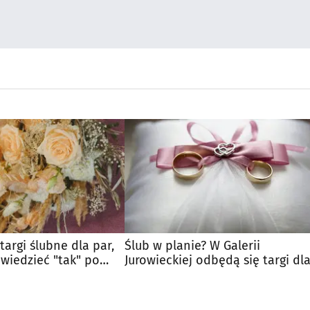
targi ślubne dla par,
Ślub w planie? W Galerii
wiedzieć "tak" po
Jurowieckiej odbędą się targi dl
przyszłych nowożeńców