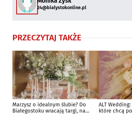
Monika Zysk
24@bialystokonline.pl
PRZECZYTAJ TAKŻE
Marzysz o idealnym ślubie? Do
ALT Wedding: 
Białegostoku wracają targi, na
które chcą po
których musisz być
swojemu