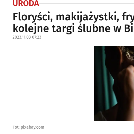
URODA
Floryści, makijażystki, fr
kolejne targi ślubne w 
2023.11.03 07:23
Fot: pixabay.com