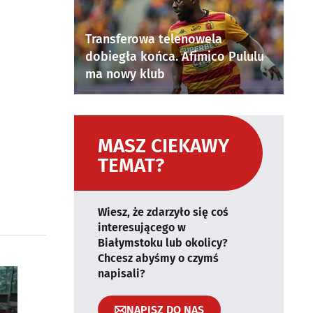
Transferowa telenowela
dobiegła końca. Afimico Pululu
ma nowy klub
MASZ CIEKAWY
TEMAT?
Wiesz, że zdarzyło się coś
interesującego w
Białymstoku lub okolicy?
Chcesz abyśmy o czymś
napisali?
NAPISZ DO NAS