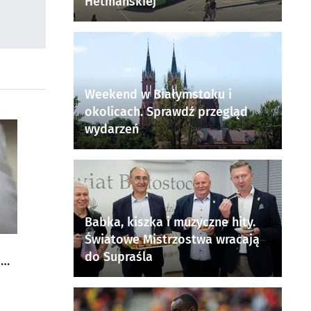
Hetmańskiej
Weekend w Białymstoku i
okolicach. Sprawdź przegląd
wydarzeń
Babka, kiszka i muzyczne hity.
Światowe Mistrzostwa wracają
do Supraśla
a