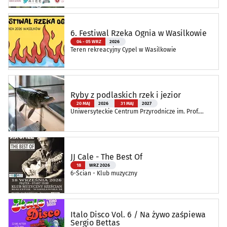
Edukacji
6. Festiwal Rzeka Ognia w Wasilkowie
04 - 05 WRZ
2026
Teren rekreacyjny Cypel w Wasilkowie
Ryby z podlaskich rzek i jezior
20 MAJ
2026
31 MAJ
2027
Uniwersyteckie Centrum Przyrodnicze im. Prof.
Andrzeja Myrchy
JJ Cale - The Best Of
18
WRZ 2026
6-Ścian - Klub muzyczny
Italo Disco Vol. 6 / Na żywo zaśpiewa
Sergio Bettas