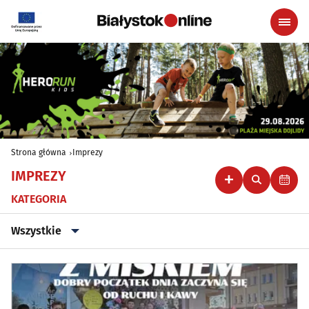
Strona główna
Imprezy
IMPREZY
KATEGORIA
Wszystkie
Wszystkie
Klubowe, taneczne, granie do piwa
(44)