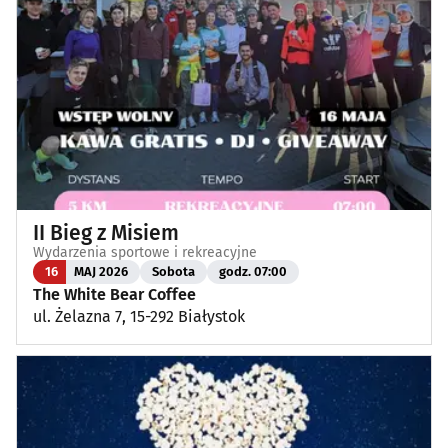
Koncerty
(87)
Koncerty muzyki poważnej
(1)
Kino, teatr
(111)
Wernisaże, wydarzenia artystyczne
(3)
II Bieg z Misiem
Wystawy
(24)
Wydarzenia sportowe i rekreacyjne
16
MAJ 2026
Sobota
godz. 07:00
Wydarzenia sportowe i rekreacyjne
(23)
The White Bear Coffee
ul. Żelazna 7, 15-292 Białystok
Plenerowe, festyny
(11)
Dla dzieci
(3)
Targi, konferencje
(8)