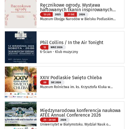
Ręcznikowe ogrody. Wystawa
haftowanych tkanin inspirowanych
naturą
13 LIS
2025
31 SIE
2026
Muzeum Obojga Narodów w Bielsku Podlaskim
Oddział Muzeum Podlaskiego w Białymstoku
Phil Collins / In the Air Tonight
12
WRZ 2026
6-Ścian - Klub muzyczny
XXIV Podlaskie Święto Chleba
09
SIE 2026
Muzeum Rolnictwa im. ks. Krzysztofa Kluka w
Ciechanowcu
Międzynarodowa konferencja naukowa
ATEE Annual Conference 2026
25 - 28 SIE
2026
Uniwersytet w Białymstoku. Wydział Nauk o