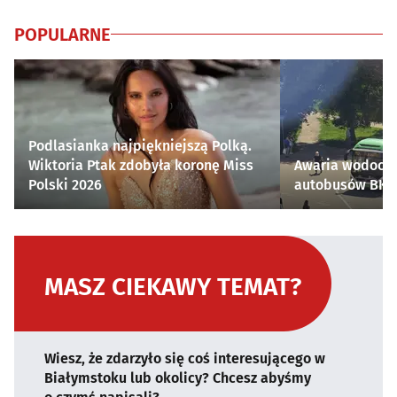
POPULARNE
Podlasianka najpiękniejszą Polką.
Wiktoria Ptak zdobyła koronę Miss
Awaria wodocią
Polski 2026
autobusów BKM 
MASZ CIEKAWY TEMAT?
Wiesz, że zdarzyło się coś interesującego w
Białymstoku lub okolicy? Chcesz abyśmy