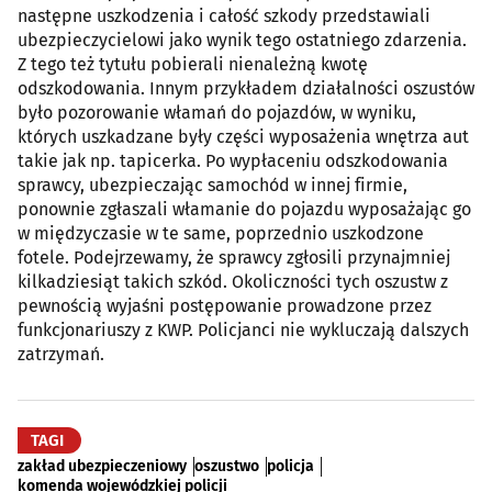
następne uszkodzenia i całość szkody przedstawiali
ubezpieczycielowi jako wynik tego ostatniego zdarzenia.
Z tego też tytułu pobierali nienależną kwotę
odszkodowania. Innym przykładem działalności oszustów
było pozorowanie włamań do pojazdów, w wyniku,
których uszkadzane były części wyposażenia wnętrza aut
takie jak np. tapicerka. Po wypłaceniu odszkodowania
sprawcy, ubezpieczając samochód w innej firmie,
ponownie zgłaszali włamanie do pojazdu wyposażając go
w międzyczasie w te same, poprzednio uszkodzone
fotele. Podejrzewamy, że sprawcy zgłosili przynajmniej
kilkadziesiąt takich szkód. Okoliczności tych oszustw z
pewnością wyjaśni postępowanie prowadzone przez
funkcjonariuszy z KWP. Policjanci nie wykluczają dalszych
zatrzymań.
TAGI
zakład ubezpieczeniowy
oszustwo
policja
komenda wojewódzkiej policji