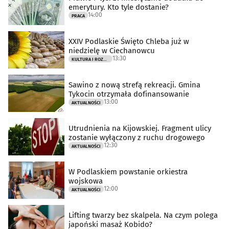
emerytury. Kto tyle dostanie?
14:00
PRACA
XXIV Podlaskie Święto Chleba już w
niedzielę w Ciechanowcu
13:30
KULTURA I ROZRYWKA
Sawino z nową strefą rekreacji. Gmina
Tykocin otrzymała dofinansowanie
13:00
AKTUALNOŚCI
Utrudnienia na Kijowskiej. Fragment ulicy
zostanie wyłączony z ruchu drogowego
12:30
AKTUALNOŚCI
W Podlaskiem powstanie orkiestra
wojskowa
12:00
AKTUALNOŚCI
Lifting twarzy bez skalpela. Na czym polega
japoński masaż Kobido?