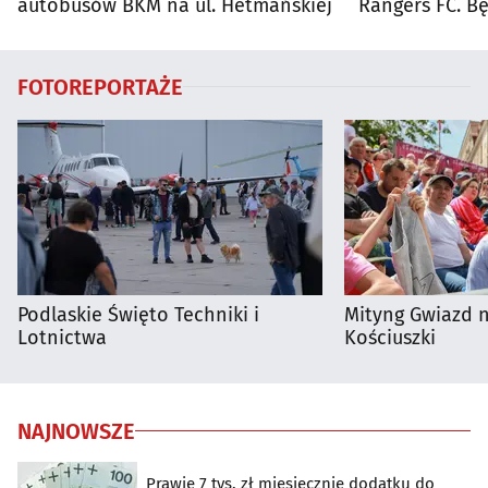
autobusów BKM na ul. Hetmańskiej
Rangers FC. 
autobusy dla 
FOTOREPORTAŻE
Podlaskie Święto Techniki i
Mityng Gwiazd 
Lotnictwa
Kościuszki
NAJNOWSZE
Prawie 7 tys. zł miesięcznie dodatku do