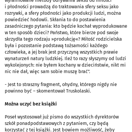
wyrafinowane metody odrywania seksu od miłości
i płodności prowadzą do traktowania sfery seksu jako
rozrywki, a sfery płodności jako produkcji ludzi, można
powiedzieć hodowli. Skłania to do postawienia
zasadniczego pytania: kto będzie kochał wyprodukowane
w ten sposób dzieci? Państwo, które bierze pod swoje
skrzydła tego rodzaju »produkcję«? Miłość rodzicielska
była i pozostanie podstawą tożsamości każdego
człowieka, a jej brak jest przyczyną wszystkich prawie
wynaturzeń natury ludzkiej. Ileż to razy słyszymy od ludzi
wykolejonych: nie byłem kochany w dzieciństwie, nikt mi
nic nie dał, więc sam sobie muszę brać".
- Jest to straszny fragment, ohydny, którego nigdy nie
powinno być – skomentował Truskolaski.
Można uczyć bez książki
Poseł wystosował już pismo do wszystkich dyrektorów
szkół ponadpodstawowych z pytaniem, czy będą
korzystać z tej książki. Jest bowiem możliwość, żeby