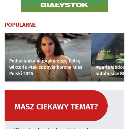
POPULARNE
Podlasianka najpiękniejszą Polką.
Wiktoria Ptak zdobyła koronę Miss
Awaria wodocią
Polski 2026
autobusów BKM 
MASZ CIEKAWY TEMAT?