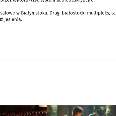
rzez lektora (tzw. system audiodeskrypcji).
osalowe w Białymstoku. Drugi białostocki multipleks, t
ż jesienią.