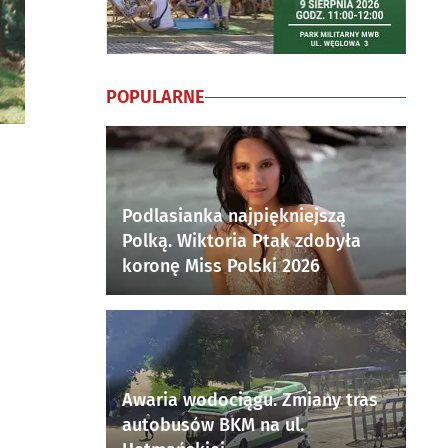
POPULARNE
Podlasianka najpiękniejszą
Polką. Wiktoria Ptak zdobyła
koronę Miss Polski 2026
Awaria wodociągu. Zmiany tras
autobusów BKM na ul.