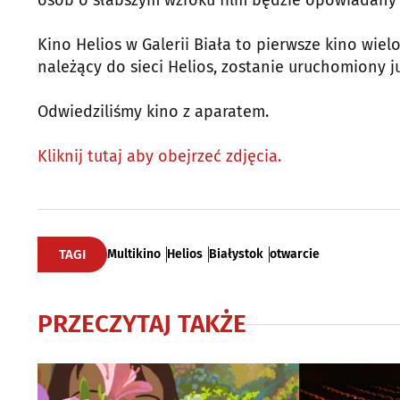
osób o słabszym wzroku film będzie opowiadany p
Kino Helios w Galerii Biała to pierwsze kino wiel
należący do sieci Helios, zostanie uruchomiony ju
Odwiedziliśmy kino z aparatem.
Kliknij tutaj aby obejrzeć zdjęcia.
TAGI
Multikino
Helios
Białystok
otwarcie
PRZECZYTAJ TAKŻE