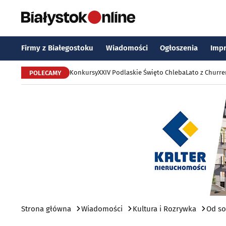
Firmy z Białegostoku
Wiadomości
Ogłoszenia
Imp
Konkursy
XXIV Podlaskie Święto Chleba
Lato z Churr
POLECAMY
Strona główna
Wiadomości
Kultura i Rozrywka
Od so