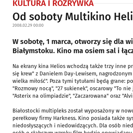
KULTURA I ROZRYWKA
Od soboty Multikino Hel
2008.02.29 00:00
W sobotę, 1 marca, otworzy się dla w
Białymstoku. Kino ma osiem sal i łącz
Na ekrany kina Helios wchodzą także trzy inne pr
się krew" z Danielem Day-Lewisem, nagrodzonym 
wielka miłość". Poza tymi tytułami będą grane: p
"Rozmowy nocą", "27 sukienek", oscarowy "To nie jes
"Asterix na olimpiadzie", "Zaczarowana" oraz "Alvin
Białostocki multipleks został wyposażony w nowoc
perełkowy firmy Harkness. Kino posiada także 
niedosłyszących i niedowidzących. Dla osób nie