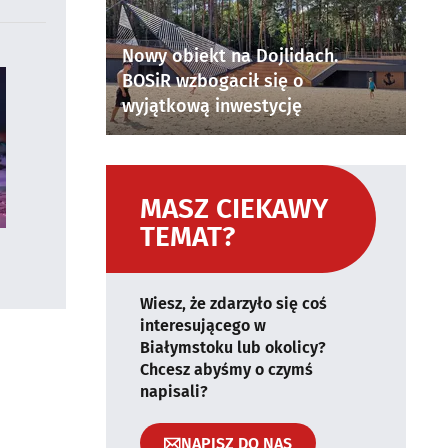
Nowy obiekt na Dojlidach.
BOSiR wzbogacił się o
wyjątkową inwestycję
MASZ CIEKAWY
TEMAT?
Wiesz, że zdarzyło się coś
interesującego w
Białymstoku lub okolicy?
Chcesz abyśmy o czymś
napisali?
NAPISZ DO NAS