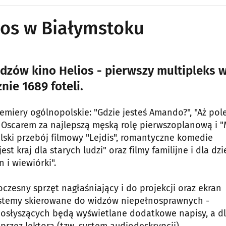
ios w Białymstoku
idzów kino Helios - pierwszy multipleks 
nie 1689 foteli.
emiery ogólnopolskie: "Gdzie jesteś Amando?", "Aż pol
Oscarem za najlepszą męską rolę pierwszoplanową i "
olski przebój filmowy "Lejdis", romantyczne komedie
t kraj dla starych ludzi" oraz filmy familijne i dla dzie
 i wiewiórki".
zesny sprzęt nagłaśniający i do projekcji oraz ekran
systemy skierowane do widzów niepełnosprawnych -
dosłyszących będą wyświetlane dodatkowe napisy, a d