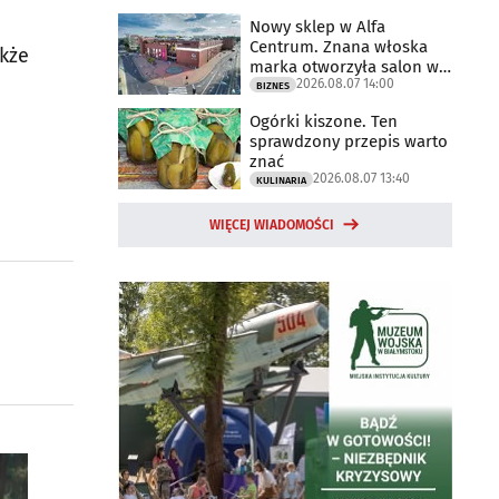
Nowy sklep w Alfa
Centrum. Znana włoska
akże
marka otworzyła salon w
2026.08.07 14:00
Białymstoku
BIZNES
Ogórki kiszone. Ten
sprawdzony przepis warto
znać
2026.08.07 13:40
KULINARIA
WIĘCEJ WIADOMOŚCI