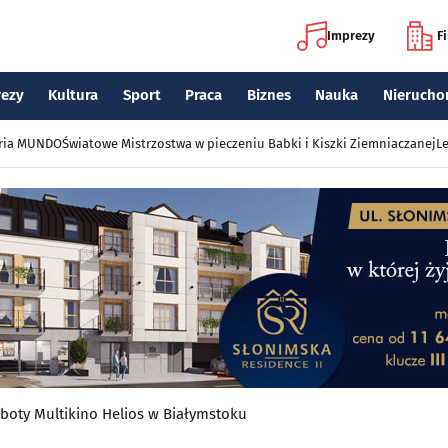
Imprezy
F
rezy
Kultura
Sport
Praca
Biznes
Nauka
Nierucho
eria MUNDO
Światowe Mistrzostwa w pieczeniu Babki i Kiszki Ziemniaczanej
Le
boty Multikino Helios w Białymstoku