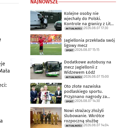
NAJNOWSZE
Kolejne osoby nie
wjechały do Polski.
Kontrole na granicy z Litwą
2026.08.07 17:30
trwają
AKTUALNOŚCI
w
Jagiellonia przekłada swój
ligowy mecz
2026.08.07 15:15
SPORT
Dodatkowe autobusy na
eje
mecz Jagiellonii z
Mała
Widzewem Łódź
2026.08.07 15:00
AKTUALNOŚCI
ci:
Oto złote nazwiska
podlaskiego sportu.
Przyznano nagrody za
2026.08.07 14:30
2025 rok
SPORT
Nowi strażacy złożyli
ślubowanie. Wkrótce
la
rozpoczną służbę
2026.08.07 14:04
AKTUALNOŚCI