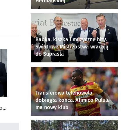
Hetmańskiej
Babka, kiszka i muzyczne hity.
Światowe Mistrzostwa wracają
do Supraśla
Transferowa telenowela
dobiegła końca. Afimico Pululu
ma nowy klub
do