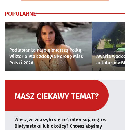
POPULARNE
Podlasianka najpiękniejszą Polką.
Wiktoria Ptak zdobyła koronę Miss
Awaria wodocią
Polski 2026
autobusów BKM 
MASZ CIEKAWY TEMAT?
Wiesz, że zdarzyło się coś interesującego w
Białymstoku lub okolicy? Chcesz abyśmy