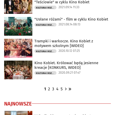
"Teściowie" w cyklu Kino Kobiet
2021.09.14 11:33
KULTURA I ROZRYWKA
"Usłane różami" - film w cyklu Kino Kobiet
2021.08.14 08:13
KULTURA I ROZRYWKA
Trampki i warkocze. Kino Kobiet z
motywem szkolnym [WIDEO]
2020.10.12 07:25
KULTURA I ROZRYWKA
Kino Kobiet. Królować będą jesienne
kreacje [KONKURS, WIDEO]
2020.09.21 07:47
KULTURA I ROZRYWKA
1
2
3
4
5
NAJNOWSZE