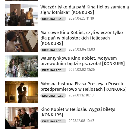
Wieczór tylko dla pań! Kina Helios zamienią
się w lotniska? [KONKURS]
2024.04.23 11:10
KULTURA I ROZRYWKA
Marcowe Kino Kobiet, czyli wieczór tylko
dla pań w białostockich Heliosach
[KONKURS]
2024.03.04 13:03
KULTURA I ROZRYWKA
Walentynkowe Kino Kobiet. Motywem
przewodnim będzie pszczoła! [KONKURS]
2024.02.02 12:26
KULTURA I ROZRYWKA
Miłosna historia Elvisa Presleya i Priscilli
przedpremierowo w Heliosach [KONKURS]
2024.01.12 10:10
KULTURA I ROZRYWKA
Kino Kobiet w Heliosie. Wygraj bilety!
[KONKURS]
2023.12.08 10:47
KULTURA I ROZRYWKA