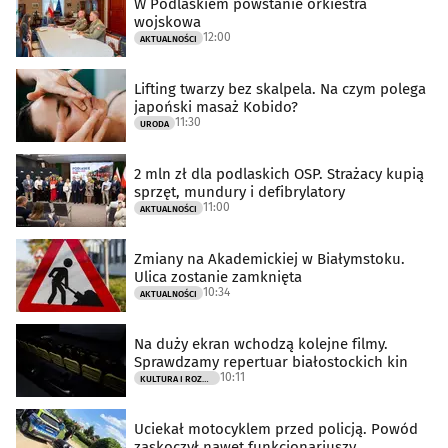
W Podlaskiem powstanie orkiestra
wojskowa
12:00
AKTUALNOŚCI
Lifting twarzy bez skalpela. Na czym polega
japoński masaż Kobido?
11:30
URODA
2 mln zł dla podlaskich OSP. Strażacy kupią
sprzęt, mundury i defibrylatory
11:00
AKTUALNOŚCI
Zmiany na Akademickiej w Białymstoku.
Ulica zostanie zamknięta
10:34
AKTUALNOŚCI
Na duży ekran wchodzą kolejne filmy.
Sprawdzamy repertuar białostockich kin
10:11
KULTURA I ROZRYWKA
Uciekał motocyklem przed policją. Powód
zaskoczył nawet funkcjonariuszy