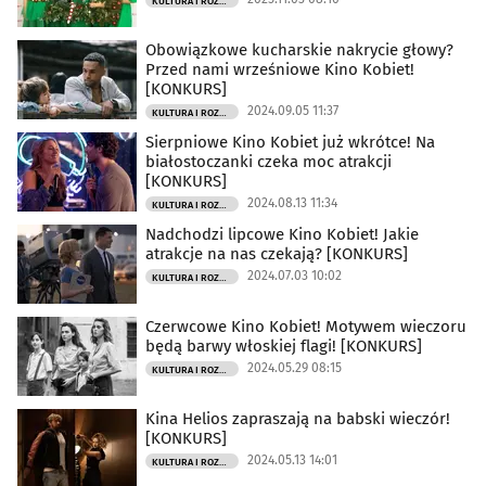
KULTURA I ROZRYWKA
Obowiązkowe kucharskie nakrycie głowy?
Przed nami wrześniowe Kino Kobiet!
[KONKURS]
2024.09.05 11:37
KULTURA I ROZRYWKA
Sierpniowe Kino Kobiet już wkrótce! Na
białostoczanki czeka moc atrakcji
[KONKURS]
2024.08.13 11:34
KULTURA I ROZRYWKA
Nadchodzi lipcowe Kino Kobiet! Jakie
atrakcje na nas czekają? [KONKURS]
2024.07.03 10:02
KULTURA I ROZRYWKA
Czerwcowe Kino Kobiet! Motywem wieczoru
będą barwy włoskiej flagi! [KONKURS]
2024.05.29 08:15
KULTURA I ROZRYWKA
Kina Helios zapraszają na babski wieczór!
[KONKURS]
2024.05.13 14:01
KULTURA I ROZRYWKA