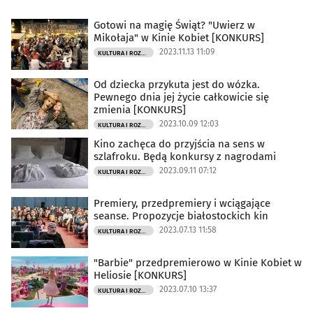
Gotowi na magię Świąt? "Uwierz w
Mikołaja" w Kinie Kobiet [KONKURS]
2023.11.13 11:09
KULTURA I ROZRYWKA
Od dziecka przykuta jest do wózka.
Pewnego dnia jej życie całkowicie się
zmienia [KONKURS]
2023.10.09 12:03
KULTURA I ROZRYWKA
Kino zachęca do przyjścia na sens w
szlafroku. Będą konkursy z nagrodami
2023.09.11 07:12
KULTURA I ROZRYWKA
Premiery, przedpremiery i wciągające
seanse. Propozycje białostockich kin
2023.07.13 11:58
KULTURA I ROZRYWKA
"Barbie" przedpremierowo w Kinie Kobiet w
Heliosie [KONKURS]
2023.07.10 13:37
KULTURA I ROZRYWKA