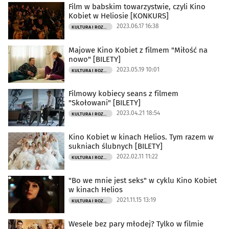
Film w babskim towarzystwie, czyli Kino
Kobiet w Heliosie [KONKURS]
2023.06.17 16:38
KULTURA I ROZRYWKA
Majowe Kino Kobiet z filmem "Miłość na
nowo" [BILETY]
2023.05.19 10:01
KULTURA I ROZRYWKA
Filmowy kobiecy seans z filmem
"Skołowani" [BILETY]
2023.04.21 18:54
KULTURA I ROZRYWKA
Kino Kobiet w kinach Helios. Tym razem w
sukniach ślubnych [BILETY]
2022.02.11 11:22
KULTURA I ROZRYWKA
"Bo we mnie jest seks" w cyklu Kino Kobiet
w kinach Helios
2021.11.15 13:19
KULTURA I ROZRYWKA
Wesele bez pary młodej? Tylko w filmie