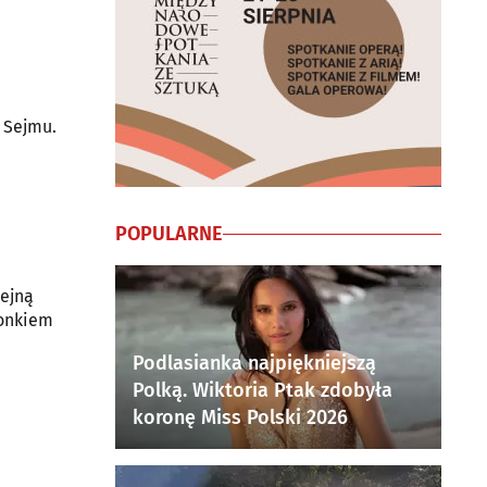
 Sejmu.
POPULARNE
lejną
łonkiem
Podlasianka najpiękniejszą
Polką. Wiktoria Ptak zdobyła
koronę Miss Polski 2026