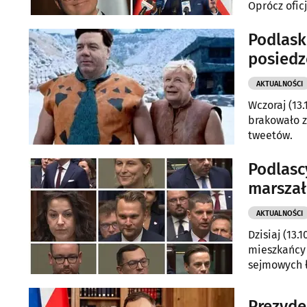
Oprócz ofic
polityk sam
Podlask
posiedz
AKTUALNOŚCI
Wczoraj (13
brakowało 
tweetów.
Podlasc
marszał
AKTUALNOŚCI
Dzisiaj (13.
mieszkańcy 
sejmowych 
Prezyde