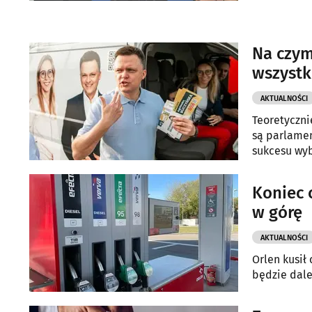
województwa
Krzysztof Tr
Na czym
wszystk
AKTUALNOŚCI
Teoretyczn
są parlamen
sukcesu wyb
Koniec 
w górę
AKTUALNOŚCI
Orlen kusił
będzie dale