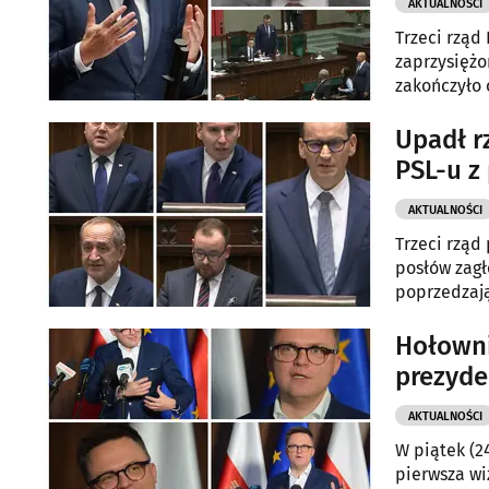
AKTUALNOŚCI
Trzeci rząd
zaprzysiężo
zakończyło 
skandaliczn
funkcję wic
Upadł r
Bosak.
PSL-u z
AKTUALNOŚCI
Trzeci rząd
posłów zagł
poprzedzają
Hołowni
prezyde
AKTUALNOŚCI
W piątek (2
pierwsza wi