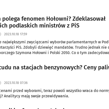
 podlaskiego i dla Polaków - mówił lider podlaskich struktur
uskolaski.
 polega fenomen Hołowni? Zdeklasował
ich podlaskich ministrów z PiS
2023.10.18 17:59
ie największymi zwycięzcami wyborów parlamentarnych w Pod
tarzyści PiS. Zdobyli dziewięć mandatów. Trudno jednak nie 
orczego Szymona Hołowni i Polski 2050. Co o tym zadecydowa
cudu na stacjach benzynowych? Ceny pali
2023.10.18 07:36
 cenami przed wyborami, teraz powoli wszystko wraca do norm
j? Analitycy mają swoje przewidywania.