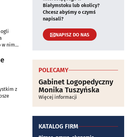
Białymstoku lub okolicy?
Chcesz abyśmy o czymś
napisali?
ogli
NAPISZ DO NAS
a
o w nim
ie
POLECAMY
Gabinet Logopedyczny
Monika Tuszyńska
ystkim z
epsze
Więcej informacji
KATALOG FIRM