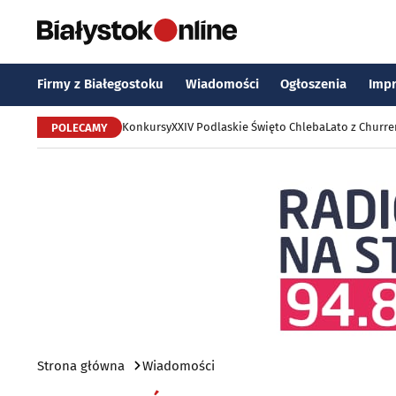
Firmy z Białegostoku
Wiadomości
Ogłoszenia
Imp
Konkursy
XXIV Podlaskie Święto Chleba
Lato z Churr
POLECAMY
Strona główna
Wiadomości