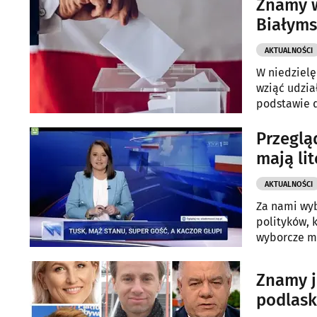
Znamy w
Białyms
AKTUALNOŚCI
W niedzielę
wziąć udzia
podstawie d
udział zale
Przeglą
mają lit
AKTUALNOŚCI
Za nami wyb
polityków, k
wyborcze m
Znamy j
podlask