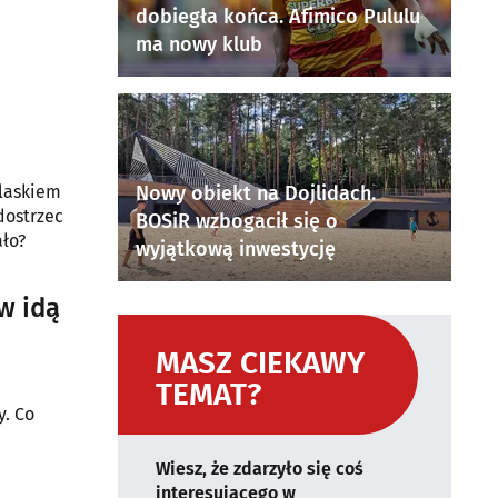
 PO,
dobiegła końca. Afimico Pululu
ma nowy klub
laskiem
Nowy obiekt na Dojlidach.
dostrzec
BOSiR wzbogacił się o
ło?
wyjątkową inwestycję
w idą
MASZ CIEKAWY
TEMAT?
y. Co
Wiesz, że zdarzyło się coś
interesującego w