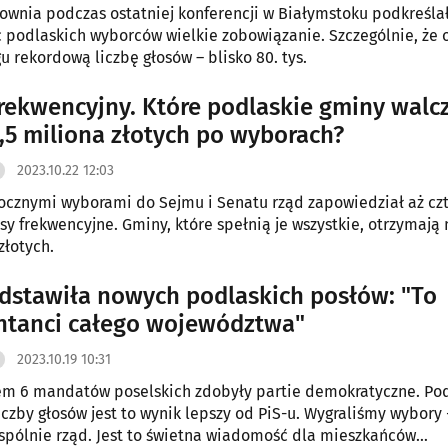
wnia podczas ostatniej konferencji w Białymstoku podkreślał
 podlaskich wyborców wielkie zobowiązanie. Szczególnie, że 
u rekordową liczbę głosów – blisko 80. tys.
rekwencyjny. Które podlaskie gminy walc
,5 miliona złotych po wyborach?
2023.10.22 12:03
ocznymi wyborami do Sejmu i Senatu rząd zapowiedział aż czt
y frekwencyjne. Gminy, które spełnią je wszystkie, otrzymają
złotych.
dstawiła nowych podlaskich posłów: "To
ntanci całego województwa"
2023.10.19 10:31
em 6 mandatów poselskich zdobyły partie demokratyczne. Po
czby głosów jest to wynik lepszy od PiS-u. Wygraliśmy wybory 
pólnie rząd. Jest to świetna wiadomość dla mieszkańców