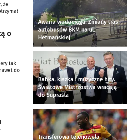
, że
otrzymał
Awaria wodociągu. Zmiany tras
autobusów BKM na ul.
zą o
Hetmańskiej
ery tak
 nawet do
Babka, kiszka i muzyczne hity.
Światowe Mistrzostwa wracają
do Supraśla
d
-
Transferowa telenowela