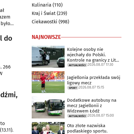
Kulinaria
(110)
ał
Kraj i Świat
(239)
razem
Ciekawostki
(998)
 było
tego
zysztof
NAJNOWSZE
l do
Kolejne osoby nie
wjechały do Polski.
Kontrole na granicy z Litwą
2026.08.07 17:30
trwają
AKTUALNOŚCI
. 266
 W
Jagiellonia przekłada swój
ligowy mecz
2026.08.07 15:15
SPORT
udźmi,
Dodatkowe autobusy na
mecz Jagiellonii z
Widzewem Łódź
2026.08.07 15:00
AKTUALNOŚCI
 to
Oto złote nazwiska
13.11).
podlaskiego sportu.