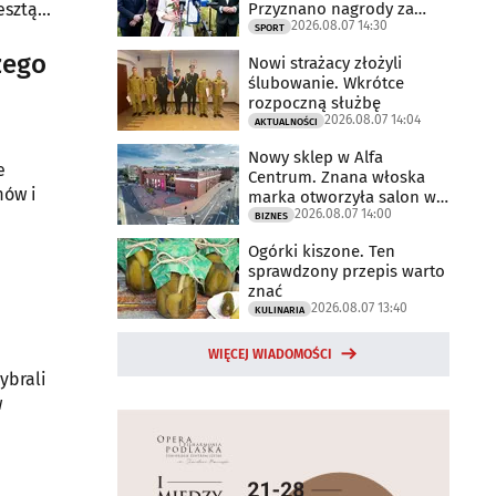
Przyznano nagrody za
esztą
2026.08.07 14:30
2025 rok
SPORT
zego
Nowi strażacy złożyli
ślubowanie. Wkrótce
rozpoczną służbę
2026.08.07 14:04
AKTUALNOŚCI
Nowy sklep w Alfa
e
Centrum. Znana włoska
mów i
marka otworzyła salon w
2026.08.07 14:00
Białymstoku
BIZNES
Ogórki kiszone. Ten
sprawdzony przepis warto
znać
2026.08.07 13:40
KULINARIA
WIĘCEJ WIADOMOŚCI
ybrali
w