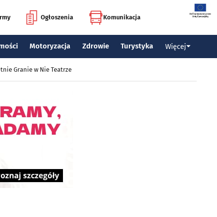
irmy
Ogłoszenia
Komunikacja
mości
Motoryzacja
Zdrowie
Turystyka
Więcej
tnie Granie w Nie Teatrze