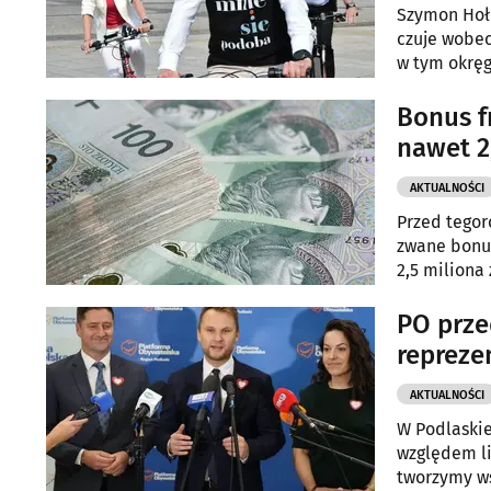
Szymon Hoło
czuje wobec
w tym okręg
Bonus f
nawet 2
AKTUALNOŚCI
Przed tegor
zwane bonus
2,5 miliona 
PO prze
repreze
AKTUALNOŚCI
W Podlaski
względem li
tworzymy ws