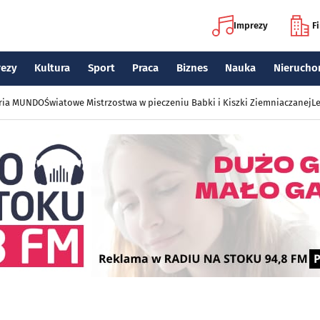
Imprezy
F
rezy
Kultura
Sport
Praca
Biznes
Nauka
Nierucho
eria MUNDO
Światowe Mistrzostwa w pieczeniu Babki i Kiszki Ziemniaczanej
Le