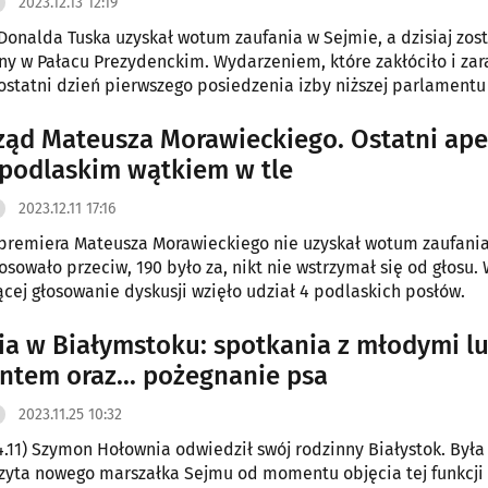
2023.12.13 12:19
 Donalda Tuska uzyskał wotum zaufania w Sejmie, a dzisiaj zost
ny w Pałacu Prezydenckim. Wydarzeniem, które zakłóciło i za
ostatni dzień pierwszego posiedzenia izby niższej parlamentu
e zachowanie posła Konfederacji Grzegorza Brauna. Wskutek 
emarszałka Sejmu może stracić podlaski poseł tej formacji - Kr
ząd Mateusza Morawieckiego. Ostatni ape
 podlaskim wątkiem w tle
2023.12.11 17:16
 premiera Mateusza Morawieckiego nie uzyskał wotum zaufania
osowało przeciw, 190 było za, nikt nie wstrzymał się od głosu.
cej głosowanie dyskusji wzięło udział 4 podlaskich posłów.
a w Białymstoku: spotkania z młodymi l
ntem oraz... pożegnanie psa
2023.11.25 10:32
4.11) Szymon Hołownia odwiedził swój rodzinny Białystok. Była
zyta nowego marszałka Sejmu od momentu objęcia tej funkcji (