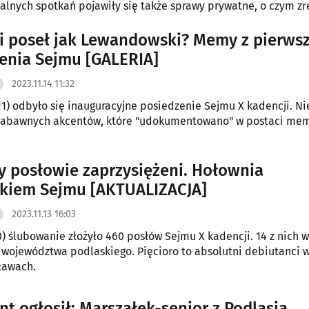
jalnych spotkań pojawiły się także sprawy prywatne, o czym zr
 opowiedział.
i poseł jak Lewandowski? Memy z pierws
enia Sejmu [GALERIA]
2023.11.14 11:32
.11) odbyło się inauguracyjne posiedzenie Sejmu X kadencji. Ni
zabawnych akcentów, które "udokumentowano" w postaci me
y posłowie zaprzysiężeni. Hołownia
kiem Sejmu [AKTUALIZACJA]
2023.11.13 16:03
10) ślubowanie złożyło 460 posłów Sejmu X kadencji. 14 z nich w
województwa podlaskiego. Pięcioro to absolutni debiutanci 
ławach.
nt ogłosił: Marszałek-senior z Podlasia.