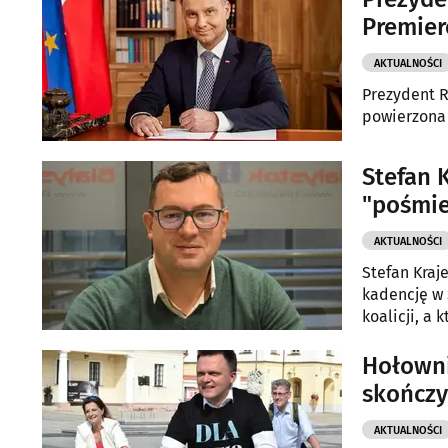
Premier
AKTUALNOŚCI
Prezydent R
powierzona 
Stefan 
"pośmie
AKTUALNOŚCI
Stefan Kraj
kadencję w 
koalicji, a
podlaskiej 
reprezentuj
Hołowni
skończy
AKTUALNOŚCI