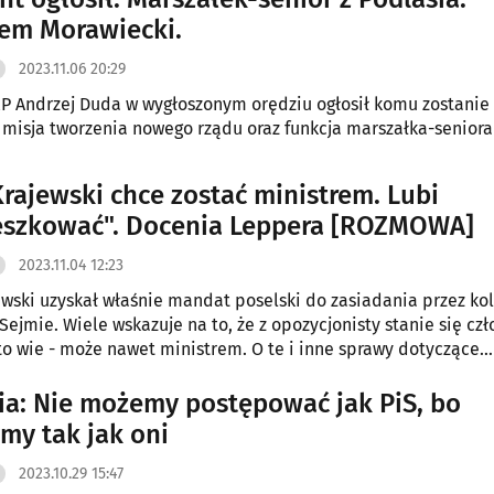
em Morawiecki.
2023.11.06 20:29
P Andrzej Duda w wygłoszonym orędziu ogłosił komu zostanie
misja tworzenia nowego rządu oraz funkcja marszałka-seniora
Krajewski chce zostać ministrem. Lubi
szkować". Docenia Leppera [ROZMOWA]
2023.11.04 12:23
ewski uzyskał właśnie mandat poselski do zasiadania przez ko
Sejmie. Wiele wskazuje na to, że z opozycjonisty stanie się cz
 kto wie - może nawet ministrem. O te i inne sprawy dotyczące
i polskiej polityki zapytaliśmy parlamentarzystę PSL-u
ącego na Wiejskiej nasz region.
a: Nie możemy postępować jak PiS, bo
my tak jak oni
2023.10.29 15:47