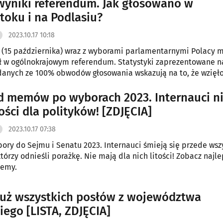
yniki referendum. Jak głosowano w
toku i na Podlasiu?
2023.10.17 10:18
 (15 października) wraz z wyborami parlamentarnymi Polacy m
ł w ogólnokrajowym referendum. Statystyki zaprezentowane n
anych ze 100% obwodów głosowania wskazują na to, że wzięł
dwie 40,91% społeczeństwa.
d memów po wyborach 2023. Internauci n
ości dla polityków! [ZDJĘCIA]
2023.10.17 07:38
ory do Sejmu i Senatu 2023. Internauci śmieją się przede wsz
tórzy odnieśli porażkę. Nie mają dla nich litości! Zobacz najl
emy.
uż wszystkich posłów z województwa
iego [LISTA, ZDJĘCIA]