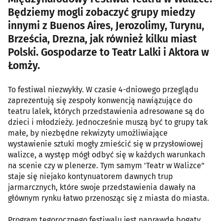
Będziemy mogli zobaczyć grupy miedzy
innymi z Buenos Aires, Jerozolimy, Turynu,
Brześcia, Drezna, jak również kilku miast
Polski. Gospodarze to Teatr Lalki i Aktora w
Łomży.
To festiwal niezwykły. W czasie 4-dniowego przeglądu
zaprezentują się zespoły konwencją nawiązujące do
teatru lalek, których przedstawienia adresowane są do
dzieci i młodzieży. Jednocześnie muszą być to grupy tak
małe, by niezbędne rekwizyty umożliwiające
wystawienie sztuki mogły zmieścić się w przysłowiowej
walizce, a występ mógł odbyć się w każdych warunkach
na scenie czy w plenerze. Tym samym 'Teatr w Walizce"
staje się niejako kontynuatorem dawnych trup
jarmarcznych, które swoje przedstawienia dawały na
głównym rynku łatwo przenosząc się z miasta do miasta.
Program tegorocznego festiwalu jest naprawdę bogaty.