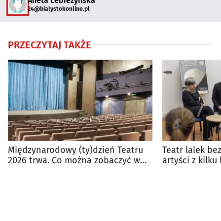
Aneta Lebieżyńska
24@bialystokonline.pl
PRZECZYTAJ TAKŻE
Międzynarodowy (ty)dzień Teatru
Teatr lalek be
2026 trwa. Co można zobaczyć w
artyści z kilku
Białymstoku?
Białymstoku