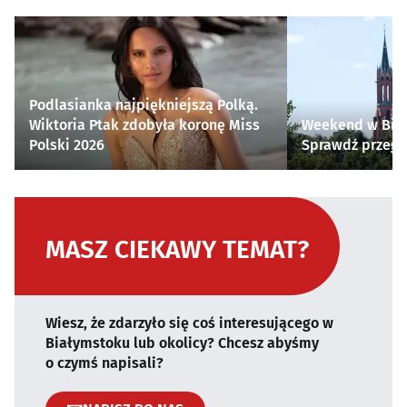
Podlasianka najpiękniejszą Polką.
Wiktoria Ptak zdobyła koronę Miss
Weekend w Biał
Polski 2026
Sprawdź przegl
MASZ CIEKAWY TEMAT?
Wiesz, że zdarzyło się coś interesującego w
Białymstoku lub okolicy? Chcesz abyśmy
o czymś napisali?