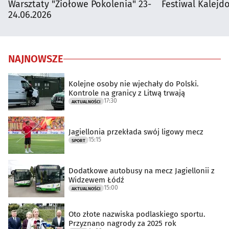
Warsztaty "Ziołowe Pokolenia" 23-
Festiwal Kalejdo
24.06.2026
NAJNOWSZE
Kolejne osoby nie wjechały do Polski.
Kontrole na granicy z Litwą trwają
17:30
AKTUALNOŚCI
Jagiellonia przekłada swój ligowy mecz
15:15
SPORT
Dodatkowe autobusy na mecz Jagiellonii z
Widzewem Łódź
15:00
AKTUALNOŚCI
Oto złote nazwiska podlaskiego sportu.
Przyznano nagrody za 2025 rok