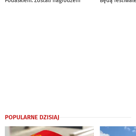
Podaskiem. Zostali nagrodzeni
Będą festiwale
koncerty
POPULARNE DZISIAJ