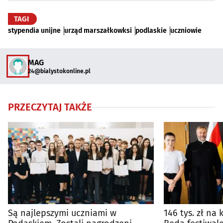
TAGI
stypendia unijne
urząd marszałkowksi
podlaskie
uczniowie
MAG
24@bialystokonline.pl
PRZECZYTAJ TAKŻE
Są najlepszymi uczniami w
146 tys. zł na 