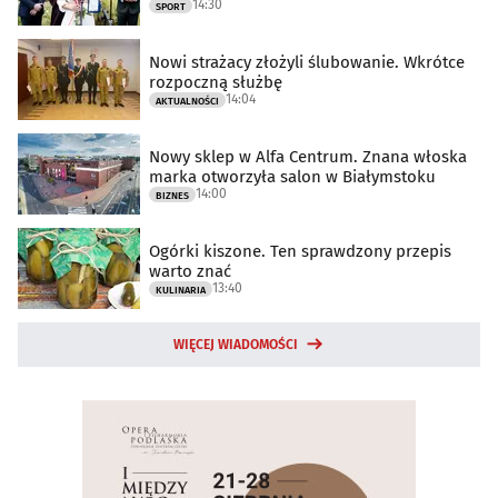
14:30
SPORT
Nowi strażacy złożyli ślubowanie. Wkrótce
rozpoczną służbę
14:04
AKTUALNOŚCI
Nowy sklep w Alfa Centrum. Znana włoska
marka otworzyła salon w Białymstoku
14:00
BIZNES
Ogórki kiszone. Ten sprawdzony przepis
warto znać
13:40
KULINARIA
WIĘCEJ WIADOMOŚCI