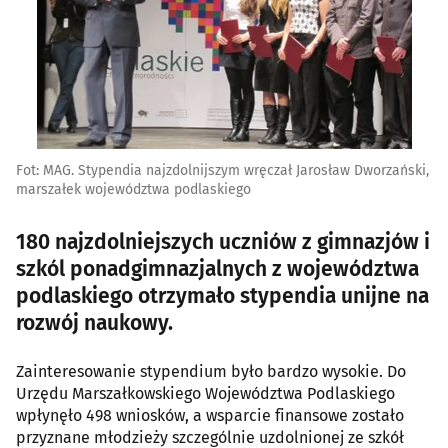
Fot: MAG. Stypendia najzdolnijszym wręczał Jarosław Dworzański,
marszałek województwa podlaskiego
180 najzdolniejszych uczniów z gimnazjów i
szkól ponadgimnazjalnych z województwa
podlaskiego otrzymało stypendia unijne na
rozwój naukowy.
Zainteresowanie stypendium było bardzo wysokie. Do
Urzędu Marszałkowskiego Województwa Podlaskiego
wpłynęło 498 wniosków, a wsparcie finansowe zostało
przyznane młodzieży szczególnie uzdolnionej ze szkół