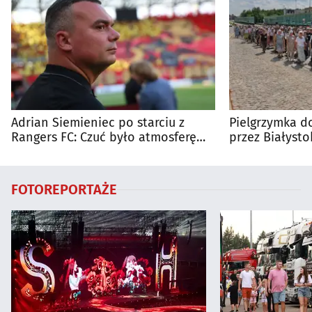
Adrian Siemieniec po starciu z
Pielgrzymka do
Rangers FC: Czuć było atmosferę
przez Białysto
dużego meczu
utrudnienia?
FOTOREPORTAŻE