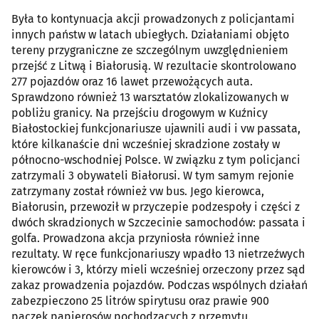
Była to kontynuacja akcji prowadzonych z policjantami
innych państw w latach ubiegłych. Działaniami objęto
tereny przygraniczne ze szczególnym uwzględnieniem
przejść z Litwą i Białorusią. W rezultacie skontrolowano
277 pojazdów oraz 16 lawet przewożących auta.
Sprawdzono również 13 warsztatów zlokalizowanych w
pobliżu granicy. Na przejściu drogowym w Kuźnicy
Białostockiej funkcjonariusze ujawnili audi i vw passata,
które kilkanaście dni wcześniej skradzione zostały w
północno-wschodniej Polsce. W związku z tym policjanci
zatrzymali 3 obywateli Białorusi. W tym samym rejonie
zatrzymany został również vw bus. Jego kierowca,
Białorusin, przewoził w przyczepie podzespoły i części z
dwóch skradzionych w Szczecinie samochodów: passata i
golfa. Prowadzona akcja przyniosła również inne
rezultaty. W ręce funkcjonariuszy wpadło 13 nietrzeźwych
kierowców i 3, którzy mieli wcześniej orzeczony przez sąd
zakaz prowadzenia pojazdów. Podczas wspólnych działań
zabezpieczono 25 litrów spirytusu oraz prawie 900
paczek papierosów pochodzących z przemytu.