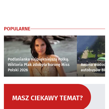
POPULARNE
Podlasianka najpiękniejszą Polką.
Wiktoria Ptak zdobyła koronę Miss
Awaria wodocią
Polski 2026
autobusów BKM 
MASZ CIEKAWY TEMAT?