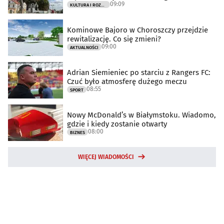
09:09
KULTURA I ROZRYWKA
Kominowe Bajoro w Choroszczy przejdzie
rewitalizację. Co się zmieni?
09:00
AKTUALNOŚCI
Adrian Siemieniec po starciu z Rangers FC:
Czuć było atmosferę dużego meczu
08:55
SPORT
Nowy McDonald’s w Białymstoku. Wiadomo,
gdzie i kiedy zostanie otwarty
08:00
BIZNES
WIĘCEJ WIADOMOŚCI