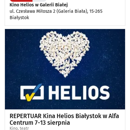
Kino Helios w Galerii Białej
ul. Czesława Miłosza 2 (Galeria Biała), 15-265
Plenerowe, festyny
(12)
Białystok
Dla dzieci
(3)
Targi, konferencje
(8)
Wykłady, pokazy, imprezy okolicznościowe
(13)
Poza Białymstokiem
(1)
REPERTUAR Kina Helios Białystok w Alfa
Centrum 7-13 sierpnia
Kino, teatr