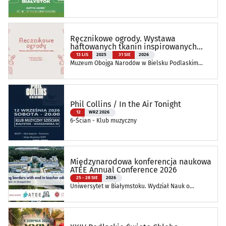
Ręcznikowe ogrody. Wystawa
haftowanych tkanin inspirowanych
naturą
13 LIS
2025
31 SIE
2026
Muzeum Obojga Narodów w Bielsku Podlaskim
Oddział Muzeum Podlaskiego w Białymstoku
Phil Collins / In the Air Tonight
12
WRZ 2026
6-Ścian - Klub muzyczny
Międzynarodowa konferencja naukowa
ATEE Annual Conference 2026
25 - 28 SIE
2026
Uniwersytet w Białymstoku. Wydział Nauk o
Edukacji