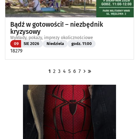
Bądź w gotowości! – niezbędnik
kryzysowy
Wykłady, pokazy, imprezy okolicznościowe
09
SIE 2026
Niedziela
godz. 11:00
18279
1
2
3
4
5
6
7