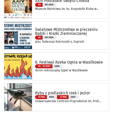
XXIV Podlaskie Święto Chleba
09
SIE 2026
Muzeum Rolnictwa im. ks. Krzysztofa Kluka w
Ciechanowcu
Światowe Mistrzostwa w pieczeniu
Babki i Kiszki Ziemniaczanej
08
SIE 2026
plac Tadeusza Kościuszki 4, Supraśl
6. Festiwal Rzeka Ognia w Wasilkowie
04 - 05 WRZ
2026
Teren rekreacyjny Cypel w Wasilkowie
Ryby z podlaskich rzek i jezior
20 MAJ
2026
31 MAJ
2027
Uniwersyteckie Centrum Przyrodnicze im. Prof.
Andrzeja Myrchy