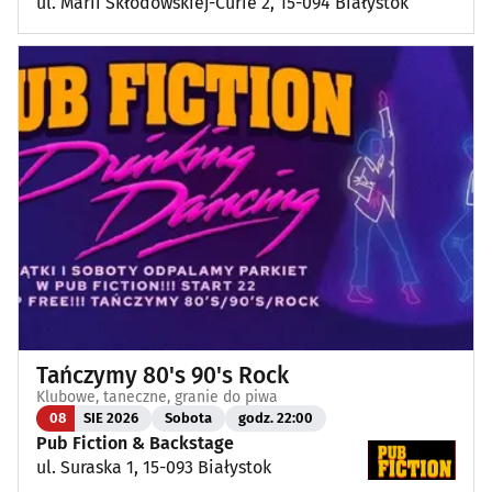
ul. Marii Skłodowskiej-Curie 2, 15-094 Białystok
Tańczymy 80's 90's Rock
Klubowe, taneczne, granie do piwa
08
SIE 2026
Sobota
godz. 22:00
Pub Fiction & Backstage
ul. Suraska 1, 15-093 Białystok