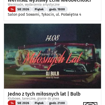
Wernisaż wystawy Echa Nieobecności
Wernisaże, wydarzenia artystyczne
14
SIE 2026
Piątek
godz. 19:00
Salon pod Sowami, Tykocin, ul. Poświętna 4
Jedno z tych miłosnych lat | Bulb
Klubowe, taneczne, granie do piwa
14
SIE 2026
Piątek
godz. 21:00