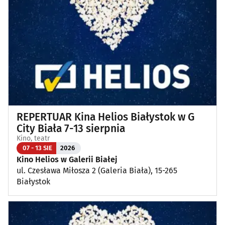
Koncerty
(86)
Koncerty muzyki poważnej
(2)
Kino, teatr
(111)
Wernisaże, wydarzenia artystyczne
(3)
REPERTUAR Kina Helios Białystok w G
Wystawy
(25)
City Biała 7-13 sierpnia
Kino, teatr
Wydarzenia sportowe i rekreacyjne
(21)
07 - 13 SIE
2026
Kino Helios w Galerii Białej
ul. Czesława Miłosza 2 (Galeria Biała), 15-265
Plenerowe, festyny
(11)
Białystok
Dla dzieci
(4)
Targi, konferencje
(8)