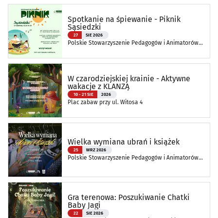
Spotkanie na śpiewanie - Piknik
Sąsiedzki
27
SIE 2026
Polskie Stowarzyszenie Pedagogów i Animatorów
KLANZA Oddział Białostocki
W czarodziejskiej krainie - Aktywne
wakacje z KLANZĄ
10 - 21 SIE
2026
Plac zabaw przy ul. Witosa 4
Wielka wymiana ubrań i książek
25
WRZ 2026
Polskie Stowarzyszenie Pedagogów i Animatorów
KLANZA Oddział Białostocki
Gra terenowa: Poszukiwanie Chatki
Baby Jagi
22
SIE 2026