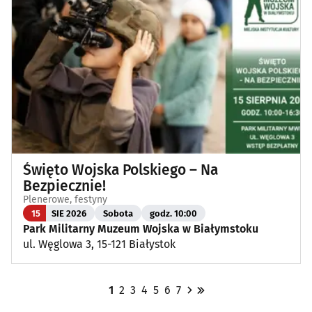
Święto Wojska Polskiego – Na
Bezpiecznie!
Plenerowe, festyny
15
SIE 2026
Sobota
godz. 10:00
Park Militarny Muzeum Wojska w Białymstoku
ul. Węglowa 3, 15-121 Białystok
1
2
3
4
5
6
7