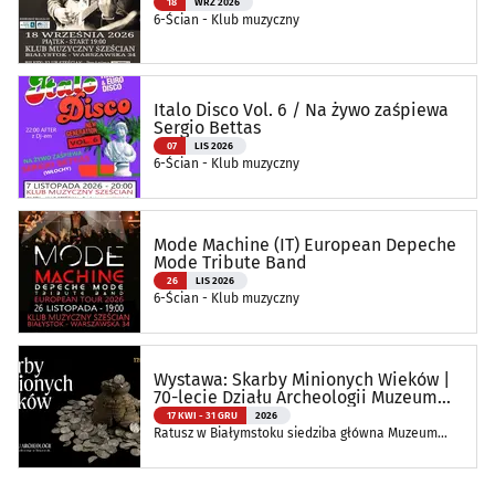
18
WRZ 2026
6-Ścian - Klub muzyczny
Italo Disco Vol. 6 / Na żywo zaśpiewa
Sergio Bettas
07
LIS 2026
6-Ścian - Klub muzyczny
Mode Machine (IT) European Depeche
Mode Tribute Band
26
LIS 2026
6-Ścian - Klub muzyczny
Wystawa: Skarby Minionych Wieków |
70-lecie Działu Archeologii Muzeum
Podlaskiego
17 KWI - 31 GRU
2026
Ratusz w Białymstoku siedziba główna Muzeum
Podlaskiego w Białymstoku