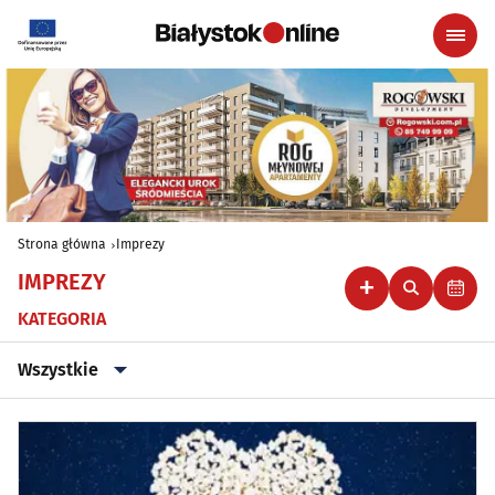
Strona główna
Imprezy
IMPREZY
KATEGORIA
Wszystkie
Wszystkie
Klubowe, taneczne, granie do piwa
(44)