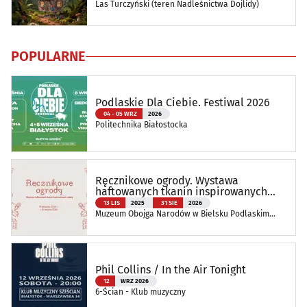
Las Turczyński (teren Nadleśnictwa Dojlidy)
POPULARNE
Podlaskie Dla Ciebie. Festiwal 2026
04 - 05 WRZ
2026
Politechnika Białostocka
Ręcznikowe ogrody. Wystawa
haftowanych tkanin inspirowanych
naturą
13 LIS
2025
31 SIE
2026
Muzeum Obojga Narodów w Bielsku Podlaskim
Oddział Muzeum Podlaskiego w Białymstoku
Phil Collins / In the Air Tonight
12
WRZ 2026
6-Ścian - Klub muzyczny