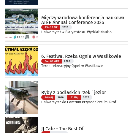
Międzynarodowa konferencja naukowa
ATEE Annual Conference 2026
25 - 28 SIE
2026
Uniwersytet w Białymstoku. Wydział Nauk o
Edukacji
6. Festiwal Rzeka Ognia w Wasilkowie
04 - 05 WRZ
2026
Teren rekreacyjny Cypel w Wasilkowie
Ryby z podlaskich rzek i jezior
20 MAJ
2026
31 MAJ
2027
Uniwersyteckie Centrum Przyrodnicze im. Prof.
Andrzeja Myrchy
JJ Cale - The Best Of