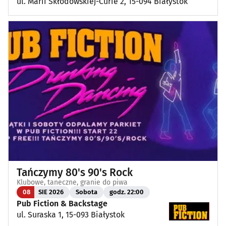
ul. Marii Skłodowskiej-Curie 2, 15-094 Białystok
Tańczymy 80's 90's Rock
Klubowe, taneczne, granie do piwa
08
SIE 2026
Sobota
godz. 22:00
Pub Fiction & Backstage
ul. Suraska 1, 15-093 Białystok