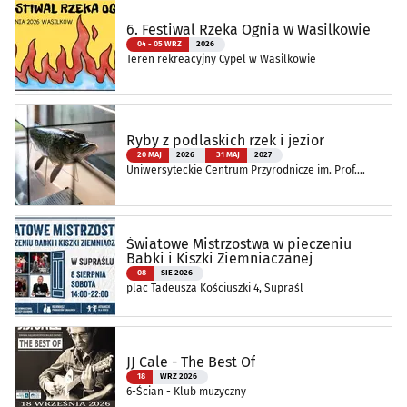
6. Festiwal Rzeka Ognia w Wasilkowie
04 - 05 WRZ
2026
Teren rekreacyjny Cypel w Wasilkowie
Ryby z podlaskich rzek i jezior
20 MAJ
2026
31 MAJ
2027
Uniwersyteckie Centrum Przyrodnicze im. Prof.
Andrzeja Myrchy
Światowe Mistrzostwa w pieczeniu
Babki i Kiszki Ziemniaczanej
08
SIE 2026
plac Tadeusza Kościuszki 4, Supraśl
JJ Cale - The Best Of
18
WRZ 2026
6-Ścian - Klub muzyczny