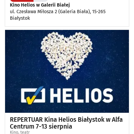
Kino Helios w Galerii Białej
ul. Czesława Miłosza 2 (Galeria Biała), 15-265
Plenerowe, festyny
(12)
Białystok
Dla dzieci
(3)
Targi, konferencje
(8)
Wykłady, pokazy, imprezy okolicznościowe
(13)
Poza Białymstokiem
(1)
REPERTUAR Kina Helios Białystok w Alfa
Centrum 7-13 sierpnia
Kino, teatr