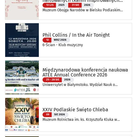
haftowanych tkanin inspirowanych
naturą
13 LIS
2025
31 SIE
2026
Muzeum Obojga Narodów w Bielsku Podlaskim
Oddział Muzeum Podlaskiego w Białymstoku
Phil Collins / In the Air Tonight
12
WRZ 2026
6-Ścian - Klub muzyczny
Międzynarodowa konferencja naukowa
ATEE Annual Conference 2026
25 - 28 SIE
2026
Uniwersytet w Białymstoku. Wydział Nauk o
Edukacji
XXIV Podlaskie Święto Chleba
09
SIE 2026
Muzeum Rolnictwa im. ks. Krzysztofa Kluka w
Ciechanowcu