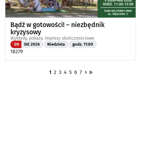
Bądź w gotowości! – niezbędnik
kryzysowy
Wykłady, pokazy, imprezy okolicznościowe
09
SIE 2026
Niedziela
godz. 11:00
18279
1
2
3
4
5
6
7