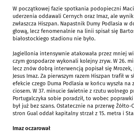
W początkowej fazie spotkania podopieczni Maciej
uderzenia oddawali Cernych oraz Imaz, ale wynik r
zwłaszcza Hiszpan. Napastnik Dumy Podlasia w do
głową, lecz fenomenalnie na linii spisał się Bar
białostockiego stadionu nie było.
Jagiellonia intensywnie atakowała przez mniej 
czym gospodarze wykonali kolejny zryw. W 26. mi
lecz znów dobrą interwencją popisał się Mrozek, 
Jesus Imaz. Za pierwszym razem Hiszpan trafił w 
efekcie czego Duma Podlasia w końcu wyszła na z
ciosem. W 37. minucie świetnie z rzutu wolnego p
Portugalczyka sobie poradził, to wobec poprawki 
był już bez szans. Ostatecznie na przerwę Żółto-
stron Gual oddał kapitalny strzał z 15. metra i St
Imaz oczarował