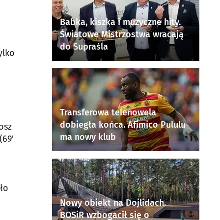
j
Babka, kiszka i muzyczne hity.
Światowe Mistrzostwa wracają
do Supraśla
ylko
Transferowa telenowela
dobiegła końca. Afimico Pululu
osz
ma nowy klub
(69'
zło
Nowy obiekt na Dojlidach.
BOSiR wzbogacił się o