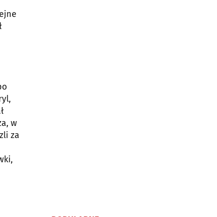
lejne
ł
po
yl,
ł
za, w
li za
wki,