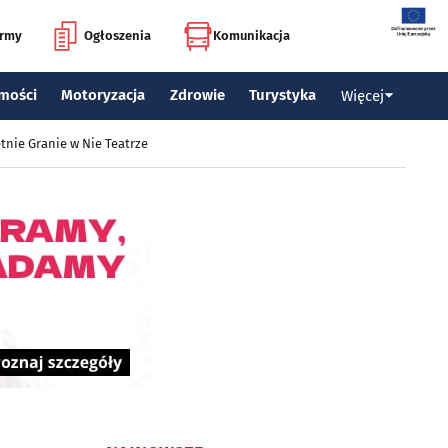
irmy
Ogłoszenia
Komunikacja
mości
Motoryzacja
Zdrowie
Turystyka
Więcej
tnie Granie w Nie Teatrze