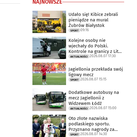
NAJNOWSZE
Udało się! Kibice zebrali
pieniądze na mural
Żubrów Białystok
09:16
SPORT
Kolejne osoby nie
wjechały do Polski.
Kontrole na granicy z Litwą
2026.08.07 17:30
trwają
AKTUALNOŚCI
Jagiellonia przekłada swój
ligowy mecz
2026.08.07 15:15
SPORT
Dodatkowe autobusy na
mecz Jagiellonii z
Widzewem Łódź
2026.08.07 15:00
AKTUALNOŚCI
Oto złote nazwiska
podlaskiego sportu.
Przyznano nagrody za
2026.08.07 14:30
2025 rok
SPORT