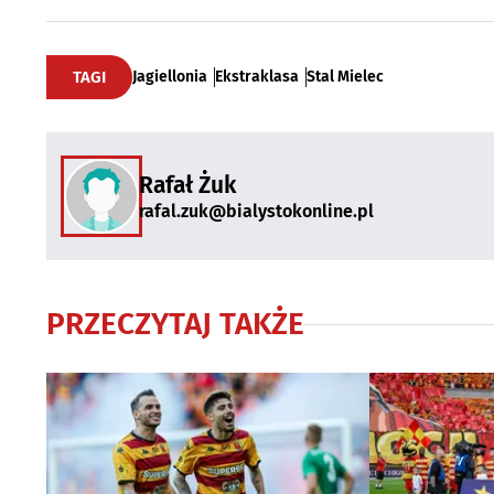
TAGI
Jagiellonia
Ekstraklasa
Stal Mielec
Rafał Żuk
rafal.zuk@bialystokonline.pl
PRZECZYTAJ TAKŻE