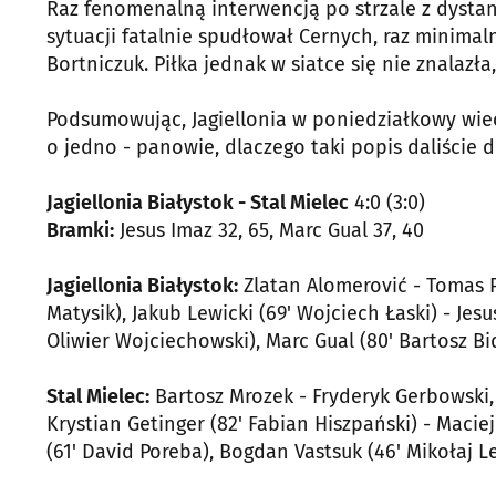
Raz fenomenalną interwencją po strzale z dystan
sytuacji fatalnie spudłował Cernych, raz minimaln
Bortniczuk. Piłka jednak w siatce się nie znalazł
Podsumowując, Jagiellonia w poniedziałkowy wie
o jedno - panowie, dlaczego taki popis daliście d
Jagiellonia Białystok - Stal Mielec
4:0 (3:0)
Bramki:
Jesus Imaz 32, 65, Marc Gual 37, 40
Jagiellonia Białystok:
Zlatan Alomerović - Tomas Pr
Matysik), Jakub Lewicki (69' Wojciech Łaski) - Jes
Oliwier Wojciechowski), Marc Gual (80' Bartosz B
Stal Mielec:
Bartosz Mrozek - Fryderyk Gerbowski, 
Krystian Getinger (82' Fabian Hiszpański) - Macie
(61' David Poreba), Bogdan Vastsuk (46' Mikołaj L