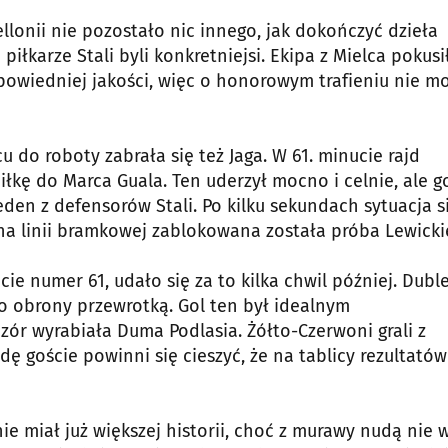
llonii nie pozostało nic innego, jak dokończyć dzieła
łkarze Stali byli konkretniejsi. Ekipa z Mielca pokusi
dpowiedniej jakości, więc o honorowym trafieniu nie m
do roboty zabrała się też Jaga. W 61. minucie rajd
łkę do Marca Guala. Ten uderzył mocno i celnie, ale g
eden z defensorów Stali. Po kilku sekundach sytuacja s
 na linii bramkowej zablokowana została próba Lewicki
ie numer 61, udało się za to kilka chwil później. Dubl
e do obrony przewrotką. Gol ten był idealnym
r wyrabiała Duma Podlasia. Żółto-Czerwoni grali z
 goście powinni się cieszyć, że na tablicy rezultatów
ie miał już większej historii, choć z murawy nudą nie w