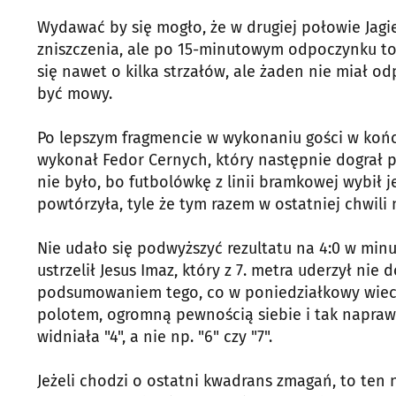
Wydawać by się mogło, że w drugiej połowie Jagie
zniszczenia, ale po 15-minutowym odpoczynku to pi
się nawet o kilka strzałów, ale żaden nie miał o
być mowy.
Po lepszym fragmencie w wykonaniu gości w końcu 
wykonał Fedor Cernych, który następnie dograł pi
nie było, bo futbolówkę z linii bramkowej wybił j
powtórzyła, tyle że tym razem w ostatniej chwili
Nie udało się podwyższyć rezultatu na 4:0 w minuc
ustrzelił Jesus Imaz, który z 7. metra uderzył ni
podsumowaniem tego, co w poniedziałkowy wieczó
polotem, ogromną pewnością siebie i tak naprawdę
widniała "4", a nie np. "6" czy "7".
Jeżeli chodzi o ostatni kwadrans zmagań, to ten n