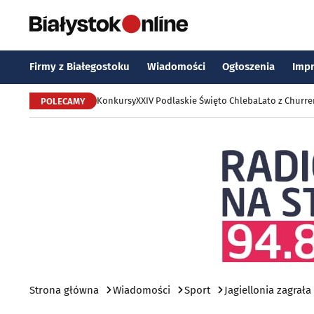
Firmy z Białegostoku
Wiadomości
Ogłoszenia
Imp
Konkursy
XXIV Podlaskie Święto Chleba
Lato z Churr
POLECAMY
Strona główna
Wiadomości
Sport
Jagiellonia zagrał