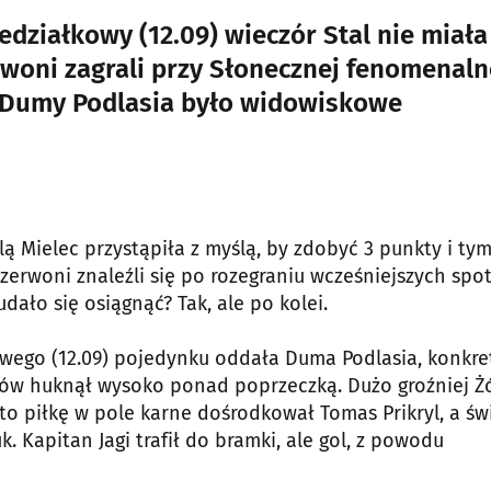
edziałkowy (12.09) wieczór Stal nie miała
rwoni zagrali przy Słonecznej fenomenaln
 Dumy Podlasia było widowiskowe
lą Mielec przystąpiła z myślą, by zdobyć 3 punkty i ty
zerwoni znaleźli się po rozegraniu wcześniejszych spo
udało się osiągnąć? Tak, ale po kolei.
owego (12.09) pojedynku oddała Duma Podlasia, konkre
etrów huknął wysoko ponad poprzeczką. Dużo groźniej Ż
o piłkę w pole karne dośrodkował Tomas Prikryl, a św
 Kapitan Jagi trafił do bramki, ale gol, z powodu