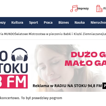
Imprezy
F
rezy
Kultura
Sport
Praca
Biznes
Nauka
Nierucho
eria MUNDO
Światowe Mistrzostwa w pieczeniu Babki i Kiszki Ziemniaczanej
Le
a koncertowo. To był prawdziwy pogrom