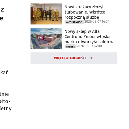
Nowi strażacy złożyli
 z
ślubowanie. Wkrótce
e
rozpoczną służbę
2026.08.07 14:04
AKTUALNOŚCI
Nowy sklep w Alfa
Centrum. Znana włoska
marka otworzyła salon w
2026.08.07 14:00
Białymstoku
BIZNES
WIĘCEJ WIADOMOŚCI
m
tkań
tnie
ółto-
ietny