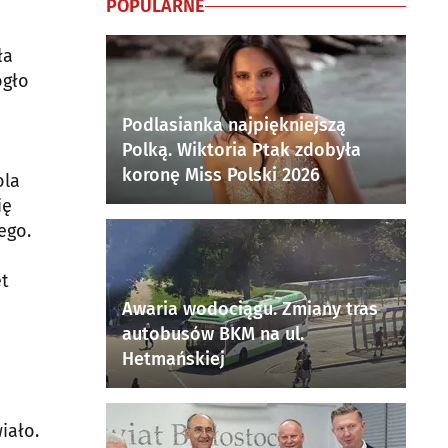
POPULARNE
ła
ogło
Podlasianka najpiękniejszą
Polką. Wiktoria Ptak zdobyła
koronę Miss Polski 2026
ola
ię
ego.
et
Awaria wodociągu. Zmiany tras
autobusów BKM na ul.
Hetmańskiej
iało.