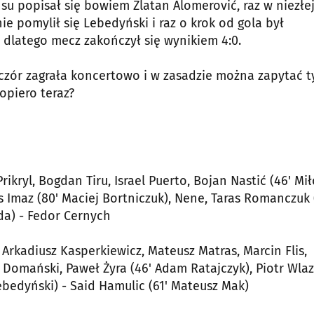
su popisał się bowiem Zlatan Alomerović, raz w niezłe
ie pomylił się Lebedyński i raz o krok od gola był
a, dlatego mecz zakończył się wynikiem 4:0.
czór zagrała koncertowo i w zasadzie można zapytać t
opiero teraz?
ikryl, Bogdan Tiru, Israel Puerto, Bojan Nastić (46' Mił
us Imaz (80' Maciej Bortniczuk), Nene, Taras Romanczuk 
ida) - Fedor Cernych
Arkadiusz Kasperkiewicz, Mateusz Matras, Marcin Flis,
j Domański, Paweł Żyra (46' Adam Ratajczyk), Piotr Wla
ebedyński) - Said Hamulic (61' Mateusz Mak)