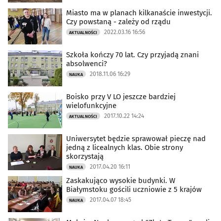
Miasto ma w planach kilkanaście inwestycji.
Czy powstaną - zależy od rządu
2022.03.16 16:56
AKTUALNOŚCI
Szkoła kończy 70 lat. Czy przyjadą znani
absolwenci?
2018.11.06 16:29
NAUKA
Boisko przy V LO jeszcze bardziej
wielofunkcyjne
2017.10.22 14:24
AKTUALNOŚCI
Uniwersytet będzie sprawował pieczę nad
jedną z licealnych klas. Obie strony
skorzystają
2017.04.20 16:11
NAUKA
Zaskakująco wysokie budynki. W
Białymstoku gościli uczniowie z 5 krajów
2017.04.07 18:45
NAUKA