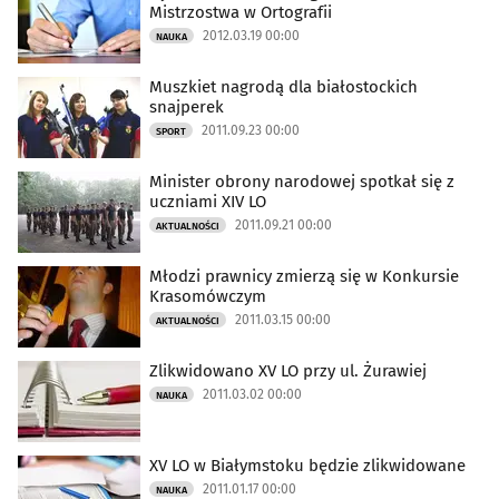
Mistrzostwa w Ortografii
2012.03.19 00:00
NAUKA
Muszkiet nagrodą dla białostockich
snajperek
2011.09.23 00:00
SPORT
Minister obrony narodowej spotkał się z
uczniami XIV LO
2011.09.21 00:00
AKTUALNOŚCI
Młodzi prawnicy zmierzą się w Konkursie
Krasomówczym
2011.03.15 00:00
AKTUALNOŚCI
Zlikwidowano XV LO przy ul. Żurawiej
2011.03.02 00:00
NAUKA
XV LO w Białymstoku będzie zlikwidowane
2011.01.17 00:00
NAUKA