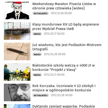
Weekendowy Maraton Pisania Listów w
obronie praw człowieka [wideo]
2012.12.06 00:00
AKTUALNOŚCI
Klasy mundurowe XIV LO będą wspierane
przez Wydział Prawa UwB
2012.05.17 00:00
NAUKA
Już wiadomo, kto jest Podlaskim Mistrzem
Ortografii
2012.04.20 00:00
NAUKA
Białostockie szkoły walczą o 4000 zł w
konkursie "Projekt z klasą"
2012.04.11 00:00
NAUKA
Rok Korczaka. Uczniowie V LO zdobyli I
miejsce w ogólnopolskim konkursie
2012.03.28 00:00
AKTUALNOŚCI
Dyktando zamiast wagarów. Podlaskie