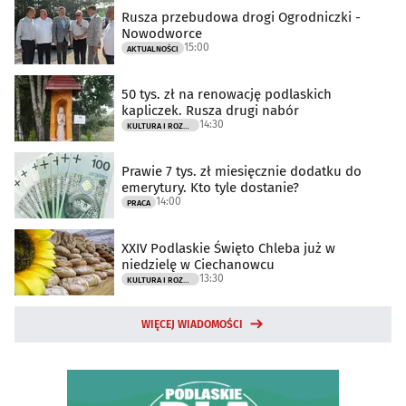
Rusza przebudowa drogi Ogrodniczki -
Nowodworce
15:00
AKTUALNOŚCI
50 tys. zł na renowację podlaskich
kapliczek. Rusza drugi nabór
14:30
KULTURA I ROZRYWKA
Prawie 7 tys. zł miesięcznie dodatku do
emerytury. Kto tyle dostanie?
14:00
PRACA
XXIV Podlaskie Święto Chleba już w
niedzielę w Ciechanowcu
13:30
KULTURA I ROZRYWKA
WIĘCEJ WIADOMOŚCI