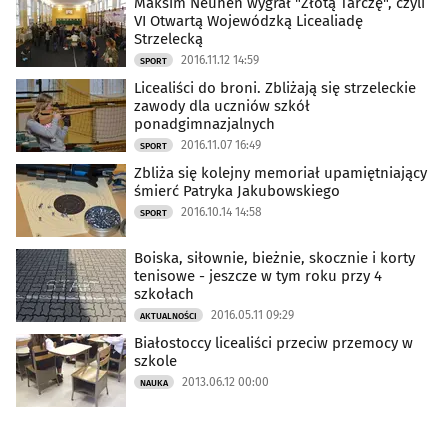
Maksim Neuhen wygrał "Złotą Tarczę", czyli
VI Otwartą Wojewódzką Licealiadę
Strzelecką
2016.11.12 14:59
SPORT
Licealiści do broni. Zbliżają się strzeleckie
zawody dla uczniów szkół
ponadgimnazjalnych
2016.11.07 16:49
SPORT
Zbliża się kolejny memoriał upamiętniający
śmierć Patryka Jakubowskiego
2016.10.14 14:58
SPORT
Boiska, siłownie, bieżnie, skocznie i korty
tenisowe - jeszcze w tym roku przy 4
szkołach
2016.05.11 09:29
AKTUALNOŚCI
Białostoccy licealiści przeciw przemocy w
szkole
2013.06.12 00:00
NAUKA