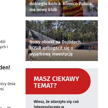
dobiegła końca. Afimico Pululu
ma nowy klub
odzi
Nowy obiekt na Dojlidach.
ych i
BOSiR wzbogacił się o
wyjątkową inwestycję
den!
MASZ CIEKAWY
nicy Dnia
TEMAT?
ymi
Wiesz, że zdarzyło się coś
interesującego w