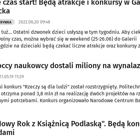
czas start! Będą atrakcje i konkursy w Ga
cka
2022.06.20 09:48
ZRYWKA
 tuż... Ostatni dzwonek dzieci usłyszą w tym tygodniu. Aby cie
olny czas, można wybrać się w weekend (25-26.06) do Galerii
 gdzie na dzieciaki będą czekać liczne atrakcje oraz konkursy 
occy naukowcy dostali miliony na wynalaz
1.05.19 11:29
 konkurs "Rzeczy są dla ludzi" został rozstrzygnięty. Politech
 otrzyma ponad 3,8 mln zł na realizację dwóch projektów na r
lnymi potrzebami. Konkurs organizowało Narodowe Centrum B
CBiR) w ramach rządowego programu Dostępność Plus.
Nowy Rok z Książnicą Podlaską". Będą ko
dami