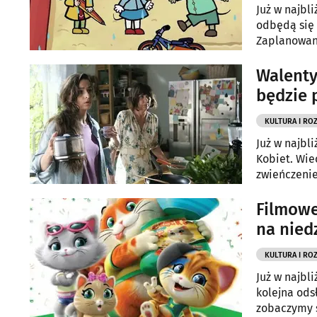
Już w najbl
odbędą się 
Zaplanowano
Walent
będzie 
KULTURA I RO
Już w najbli
Kobiet. Wie
zwieńczenie
Filmowe
na nied
KULTURA I RO
Już w najbl
kolejna ods
zobaczymy se