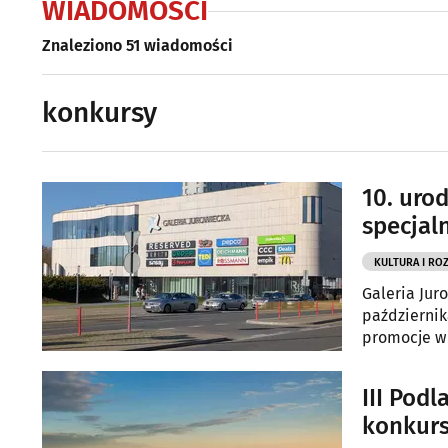
WIADOMOŚCI
Znaleziono 51 wiadomości
konkursy
10. urod
specjal
KULTURA I RO
Galeria Juro
październik
promocje w 
III Pod
konkurs