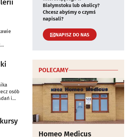
lerii
Białymstoku lub okolicy?
Chcesz abyśmy o czymś
napisali?
kawie
NAPISZ DO NAS
z
ki
POLECAMY
nika
zecz osób
adań i
nkursy
Homeo Medicus