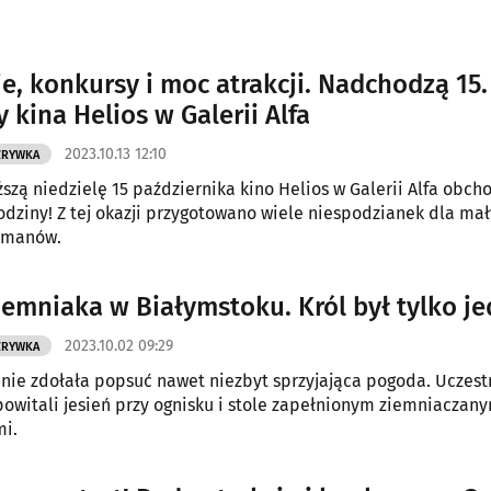
e, konkursy i moc atrakcji. Nadchodzą 15.
 kina Helios w Galerii Alfa
2023.10.13 12:10
ZRYWKA
ższą niedzielę 15 października kino Helios w Galerii Alfa obch
rodziny! Z tej okazji przygotowano wiele niespodzianek dla mał
omanów.
iemniaka w Białymstoku. Król był tylko je
2023.10.02 09:29
ZRYWKA
 nie zdołała popsuć nawet niezbyt sprzyjająca pogoda. Uczest
owitali jesień przy ognisku i stole zapełnionym ziemniaczan
mi.