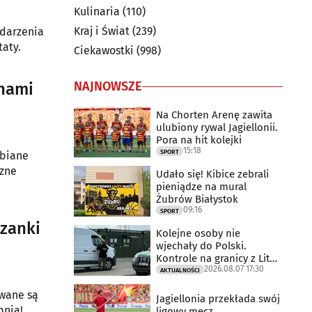
Kulinaria
(110)
Kraj i Świat
(239)
ydarzenia
taty.
Ciekawostki
(998)
NAJNOWSZE
 nami
Na Chorten Arenę zawita
ulubiony rywal Jagiellonii.
Pora na hit kolejki
15:18
SPORT
lbiane
czne
Udało się! Kibice zebrali
pieniądze na mural
Żubrów Białystok
09:16
SPORT
czanki
Kolejne osoby nie
wjechały do Polski.
Kontrole na granicy z Litwą
2026.08.07 17:30
trwają
AKTUALNOŚCI
owane są
Jagiellonia przekłada swój
pnia!
ligowy mecz