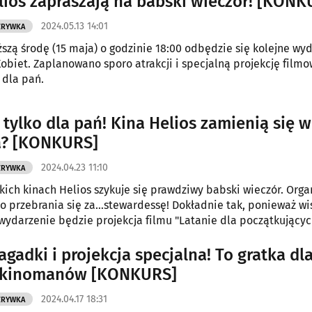
lios zapraszają na babski wieczór! [KONK
2024.05.13 14:01
ZRYWKA
iższą środę (15 maja) o godzinie 18:00 odbędzie się kolejne wy
Kobiet. Zaplanowano sporo atrakcji i specjalną projekcję filmo
 dla pań.
 tylko dla pań! Kina Helios zamienią się w
a? [KONKURS]
2024.04.23 11:10
ZRYWKA
kich kinach Helios szykuje się prawdziwy babski wieczór. Orga
o przebrania się za…stewardessę! Dokładnie tak, ponieważ wi
 wydarzenie będzie projekcja filmu "Latanie dla początkującyc
agadki i projekcja specjalna! To gratka dl
 kinomanów [KONKURS]
2024.04.17 18:31
ZRYWKA