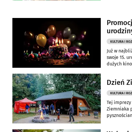
Promocj
urodziny
KULTURA I RO
Już w najbli
swoje 15. u
dużych kin
Dzień Z
KULTURA I RO
Tej imprezy
Ziemniaka p
pysznościa