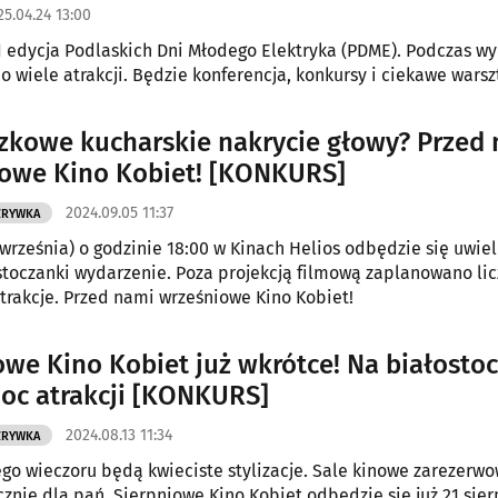
25.04.24 13:00
III edycja Podlaskich Dni Młodego Elektryka (PDME). Podczas w
 wiele atrakcji. Będzie konferencja, konkursy i ciekawe warsz
kowe kucharskie nakrycie głowy? Przed
owe Kino Kobiet! [KONKURS]
2024.09.05 11:37
ZRYWKA
 września) o godzinie 18:00 w Kinach Helios odbędzie się uwie
stoczanki wydarzenie. Poza projekcją filmową zaplanowano li
atrakcje. Przed nami wrześniowe Kino Kobiet!
owe Kino Kobiet już wkrótce! Na białosto
oc atrakcji [KONKURS]
2024.08.13 11:34
ZRYWKA
o wieczoru będą kwieciste stylizacje. Sale kinowe zarezerw
ącznie dla pań. Sierpniowe Kino Kobiet odbędzie się już 21 sier