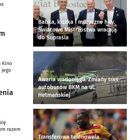
os
Babka, kiszka i muzyczne hity.
Światowe Mistrzostwa wracają
im
do Supraśla
u Kino
 jego
Awaria wodociągu. Zmiany tras
autobusów BKM na ul.
enia
Hetmańskiej
się
Tym razem
Transferowa telenowela