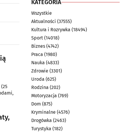
KATEGORIA
Wszystkie
Aktualności
(37555)
Kultura i Rozrywka
(18494)
Sport
(14018)
Biznes
(4742)
Praca
(1980)
ią
Nauka
(4833)
Zdrowie
(3301)
Uroda
(625)
 (25
Rodzina
(202)
odami,
Motoryzacja
(769)
Dom
(875)
Kryminalne
(4576)
aty,
Drogówka
(2463)
Turystyka
(182)