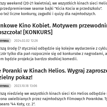
iższy weekend (20-21 kwietnia), we wszystkich kinach sieci Heli
przedpremierowe seanse bajki "Kicia Kocia w przedszkolu".
 też liczne konkursy, zagadki i quizy dla najmłodszych.
ynkowe Kino Kobiet. Motywem przewodn
pszczoła! [KONKURS]
2024.02.02 12:26
ZRYWKA
ższą środę (7 stycznia) odbędzie się kolejne wydarzenie z cykl
czór tylko dla pań rozpocznie się od konkursów z nagrodami, a
m będzie projekcja bardzo słodkiej komedii.
 Poranki w Kinach Helios. Wygraj zaprosz
zielny pokaz!
2023.10.18 13:06
ZRYWKA
iższą niedzielę we wszystkich kinach sieci Kin Helios odbędzie 
łona uwielbianych przez najmłodszych Filmowych Poranków. 
ans "44 Koty, cz. 2".