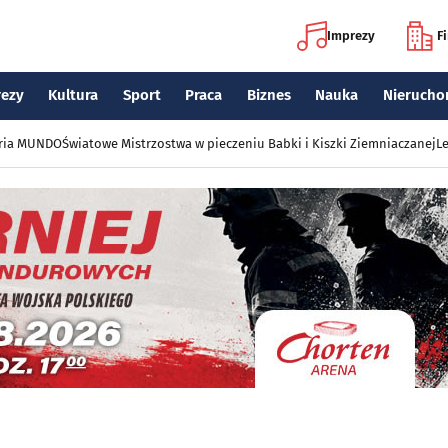
Imprezy
F
rezy
Kultura
Sport
Praca
Biznes
Nauka
Nierucho
eria MUNDO
Światowe Mistrzostwa w pieczeniu Babki i Kiszki Ziemniaczanej
Le