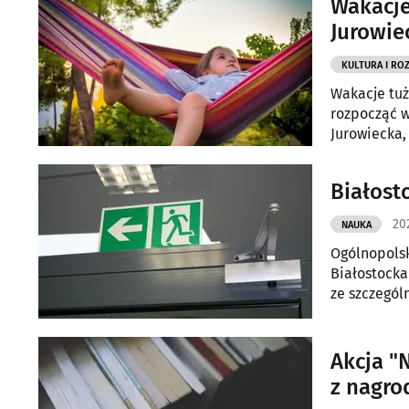
Wakacje 
Jurowie
KULTURA I RO
Wakacje tuż
rozpocząć w
Jurowiecka,
nagrodami.
Białost
202
NAUKA
Ogólnopolski
Białostocka
ze szczegó
Rozwoju (N
Akcja "
z nagro