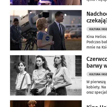
Nadchod
czekają
KULTURA I RO
Kina Helios
Podczas bab
mnie na Ksi
Czerwco
barwy w
KULTURA I RO
W pierwszą 
kobiety. Na
oraz specja