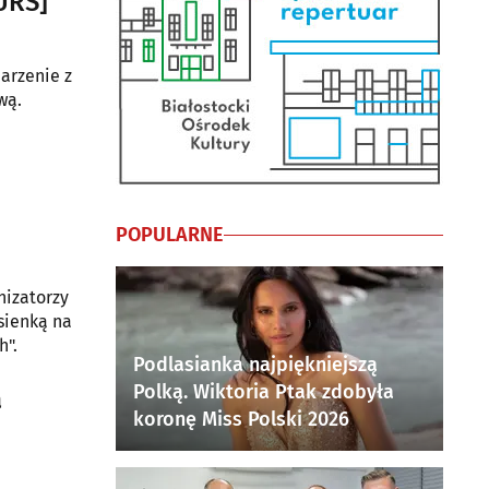
URS]
darzenie z
wą.
POPULARNE
nizatorzy
sienką na
h".
Podlasianka najpiękniejszą
Polką. Wiktoria Ptak zdobyła
a
koronę Miss Polski 2026