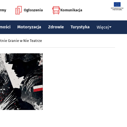
irmy
Ogłoszenia
Komunikacja
mości
Motoryzacja
Zdrowie
Turystyka
Więcej
tnie Granie w Nie Teatrze