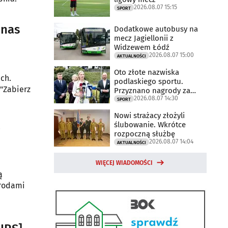
2026.08.07 15:15
SPORT
 nas
Dodatkowe autobusy na
mecz Jagiellonii z
Widzewem Łódź
2026.08.07 15:00
AKTUALNOŚCI
Oto złote nazwiska
ich.
podlaskiego sportu.
"Zabierz
Przyznano nagrody za
2026.08.07 14:30
2025 rok
SPORT
Nowi strażacy złożyli
ą
ślubowanie. Wkrótce
rozpoczną służbę
2026.08.07 14:04
AKTUALNOŚCI
WIĘCEJ WIADOMOŚCI
ą
grodami