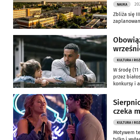
20
NAUKA
Zbliża się 
zaplanowano
Obowiąz
wrześni
KULTURA I RO
W środę (11
przez biało
konkursy i 
Sierpni
czeka m
KULTURA I RO
Motywem teg
tylko i wył