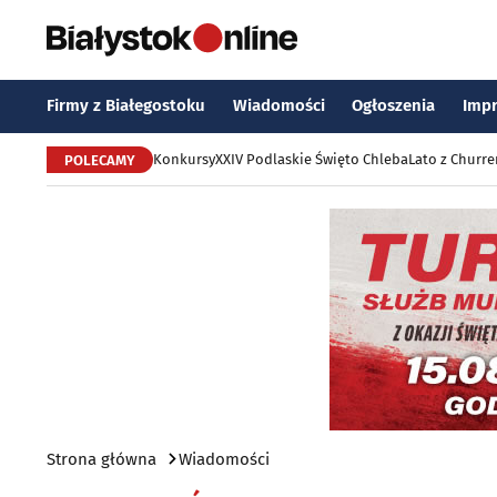
Firmy z Białegostoku
Wiadomości
Ogłoszenia
Imp
Konkursy
XXIV Podlaskie Święto Chleba
Lato z Churr
POLECAMY
Strona główna
Wiadomości