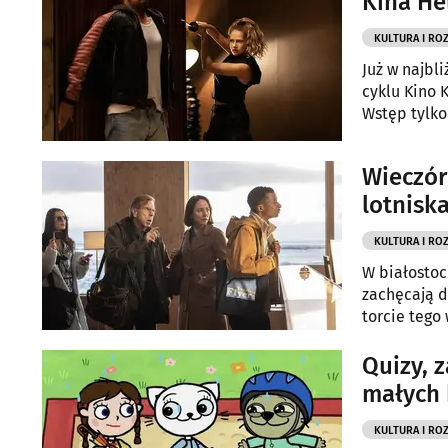
Kina He
KULTURA I RO
Już w najbl
cyklu Kino 
Wstęp tylko
Wieczór
lotnisk
KULTURA I RO
W białostoc
zachęcają d
torcie tego
Quizy, z
małych
KULTURA I RO