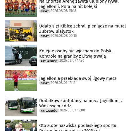
Na Chorten Arenę zawita ulubiony rywal
Jagiellonii. Pora na hit kolejki
2026.08.08 15:18
SPORT
Udało się! Kibice zebrali pieniądze na mural
Żubrów Białystok
2026.08.08 09:16
SPORT
Kolejne osoby nie wjechały do Polski.
Kontrole na granicy z Litwą trwają
2026.08.07 17:30
AKTUALNOŚCI
Jagiellonia przekłada swój ligowy mecz
2026.08.07 15:15
SPORT
Dodatkowe autobusy na mecz Jagiellonii z
Widzewem Łódź
2026.08.07 15:00
AKTUALNOŚCI
Oto złote nazwiska podlaskiego sportu.
Przyznano nagrody za 2025 rok