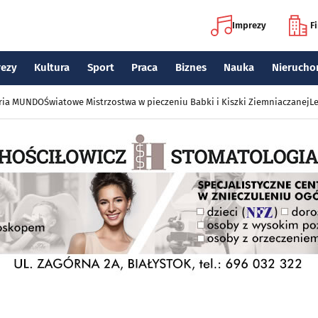
Imprezy
F
rezy
Kultura
Sport
Praca
Biznes
Nauka
Nierucho
eria MUNDO
Światowe Mistrzostwa w pieczeniu Babki i Kiszki Ziemniaczanej
Le