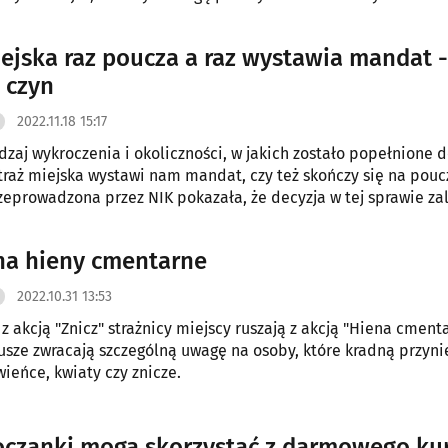
iejska raz poucza a raz wystawia mandat -
 czyn
2022.11.18 15:17
odzaj wykroczenia i okoliczności, w jakich zostało popełnione 
straż miejska wystawi nam mandat, czy też skończy się na pouc
zeprowadzona przez NIK pokazała, że decyzja w tej sprawie za
stkim od indywidualnego podejścia funkcjonariusza do konkr
.
a hieny cmentarne
2022.10.31 13:53
z akcją "Znicz" strażnicy miejscy ruszają z akcją "Hiena cmenta
usze zwracają szczególną uwagę na osoby, które kradną przyni
ieńce, kwiaty czy znicze.
oczanki mogą skorzystać z darmowego ku