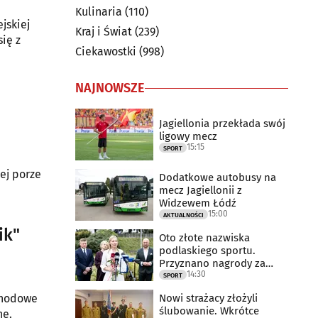
Kulinaria
(110)
jskiej
Kraj i Świat
(239)
ię z
Ciekawostki
(998)
NAJNOWSZE
Jagiellonia przekłada swój
ligowy mecz
15:15
SPORT
ej porze
Dodatkowe autobusy na
mecz Jagiellonii z
Widzewem Łódź
15:00
AKTUALNOŚCI
ik"
Oto złote nazwiska
podlaskiego sportu.
Przyznano nagrody za
14:30
2025 rok
SPORT
Nowi strażacy złożyli
schodowe
ślubowanie. Wkrótce
ne.