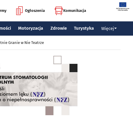
irmy
Ogłoszenia
Komunikacja
mości
Motoryzacja
Zdrowie
Turystyka
Więcej
tnie Granie w Nie Teatrze