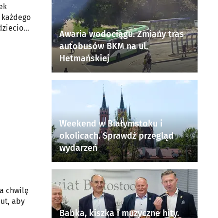
ek
ą każdego
 dzieciom
Awaria wodociągu. Zmiany tras
autobusów BKM na ul.
Hetmańskiej
Weekend w Białymstoku i
okolicach. Sprawdź przegląd
wydarzeń
na chwilę
ut, aby
Babka, kiszka i muzyczne hity.