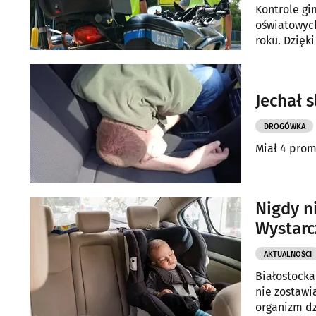
Kontrole g
oświatowych
roku. Dzięk
bezpieczne 
Jechał 
DROGÓWKA
Miał 4 prom
Nigdy ni
Wystarc
AKTUALNOŚCI
Białostocka
nie zostawi
organizm dz