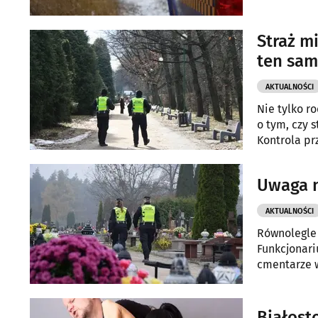
Straż m
ten sam
AKTUALNOŚCI
Nie tylko r
o tym, czy 
Kontrola pr
przede wszy
wykroczenia
Uwaga n
AKTUALNOŚCI
Równolegle 
Funkcjonari
cmentarze w
Białost