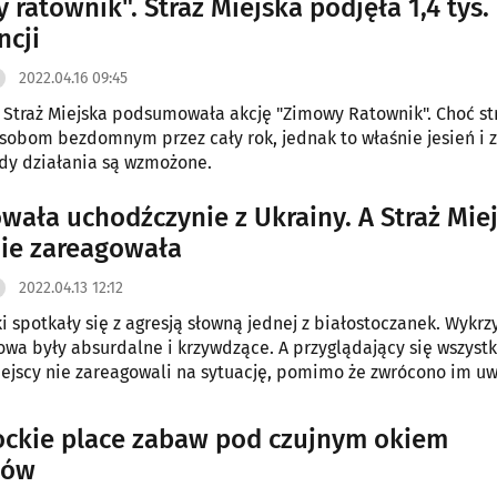
 ratownik". Straż Miejska podjęła 1,4 tys.
ncji
2022.04.16 09:45
 Straż Miejska podsumowała akcję "Zimowy Ratownik". Choć st
obom bezdomnym przez cały rok, jednak to właśnie jesień i z
dy działania są wzmożone.
wała uchodźczynie z Ukrainy. A Straż Mie
ie zareagowała
2022.04.13 12:12
ki spotkały się z agresją słowną jednej z białostoczanek. Wykr
łowa były absurdalne i krzywdzące. A przyglądający się wszyst
iejscy nie zareagowali na sytuację, pomimo że zwrócono im u
ockie place zabaw pod czujnym okiem
ków