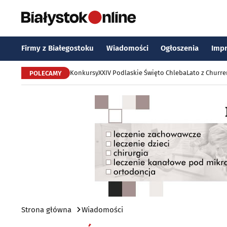
Firmy z Białegostoku
Wiadomości
Ogłoszenia
Imp
Konkursy
XXIV Podlaskie Święto Chleba
Lato z Churr
POLECAMY
Strona główna
Wiadomości