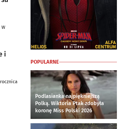
. W
 i
POPULARNE
 rocznica
Podlasianka najpiękniejszą
Polką. Wiktoria Ptak zdobyła
koronę Miss Polski 2026