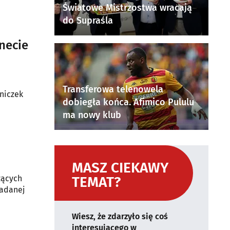
Światowe Mistrzostwa wracają
do Supraśla
necie
Transferowa telenowela
niczek
dobiegła końca. Afimico Pululu
ma nowy klub
MASZ CIEKAWY
zących
TEMAT?
iadanej
Wiesz, że zdarzyło się coś
interesującego w