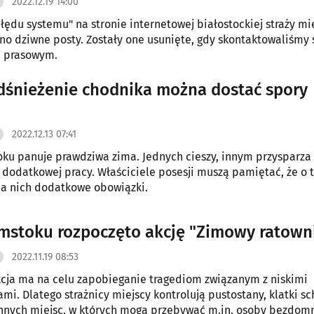
2022.12.19 14:00
łędu systemu" na stronie internetowej białostockiej straży mie
o dziwne posty. Zostały one usunięte, gdy skontaktowaliśmy s
m prasowym.
dśnieżenie chodnika można dostać spory
2022.12.13 07:41
ku panuje prawdziwa zima. Jednych cieszy, innym przysparza
 dodatkowej pracy. Właściciele posesji muszą pamiętać, że o t
na nich dodatkowe obowiązki.
mstoku rozpoczęto akcję "Zimowy ratown
2022.11.19 08:53
cja ma na celu zapobieganie tragediom związanym z niskimi
mi. Dlatego strażnicy miejscy kontrolują pustostany, klatki 
innych miejsc, w których mogą przebywać m.in. osoby bezdom