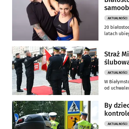
samoob
AKTUALNOŚCI
20 białosto
latach ubieg
Straż M
ślubow
AKTUALNOŚCI
W Białymstok
od uchwalen
By dziec
kontrol
AKTUALNOŚCI