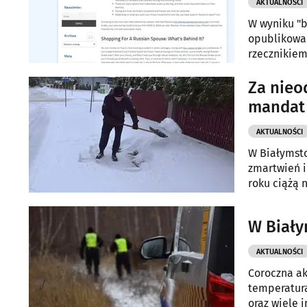
AKTUALNOŚCI
W wyniku "b
opublikowan
rzecznikie
Za nieo
mandat
AKTUALNOŚCI
W Białymsto
zmartwień i
roku ciążą 
W Biały
AKTUALNOŚCI
Coroczna ak
temperatura
oraz wiele 