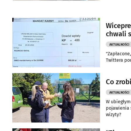
Wicepre
chwali 
AKTUALNOŚCI
"Zapłacone,
Twittera po
Co zrob
AKTUALNOŚCI
W ubiegłym 
pojawienia 
wizyty?