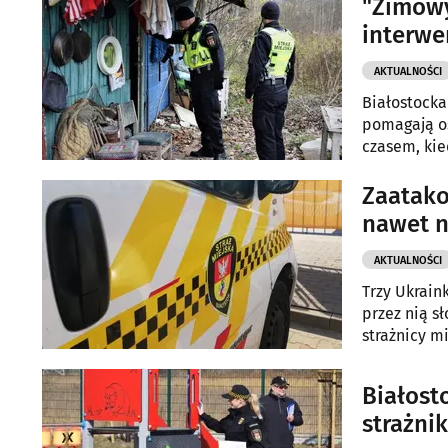
"Zimowy
interwe
AKTUALNOŚCI
Białostocka
pomagają os
czasem, kie
Zaatako
nawet n
AKTUALNOŚCI
Trzy Ukrain
przez nią s
strażnicy m
Białost
strażni