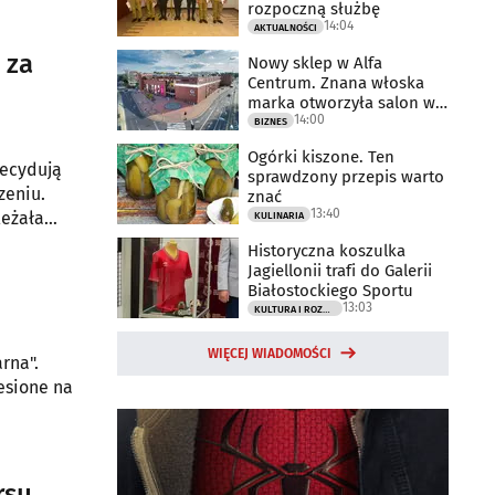
rozpoczną służbę
14:04
AKTUALNOŚCI
 za
Nowy sklep w Alfa
Centrum. Znana włoska
marka otworzyła salon w
14:00
Białymstoku
BIZNES
Ogórki kiszone. Ten
decydują
sprawdzony przepis warto
zeniu.
znać
13:40
leżała
KULINARIA
etnego
Historyczna koszulka
Jagiellonii trafi do Galerii
Białostockiego Sportu
13:03
KULTURA I ROZRYWKA
WIĘCEJ WIADOMOŚCI
rna".
esione na
rsu