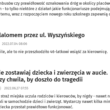
imbusów czy prawidłowość oznakowania dróg w okolicy placów
 - to tylko niektóre z działań jakie funkcjonariusze podejmuj
i temu, wraz z rozpoczęciem nowego roku szkolnego zapewnią
pokonywanie codziennej trasy z domu do szkoły.
slalomem przez ul. Wyszyńskiego
2022.07.04 08:06
ile, ale to nie przeszkodziło 46-latkowi wsiąść za kierownicę.
e zostawiaj dziecka i zwierzęcia w aucie.
zy chwila, by doszło do tragedii
2022.06.27 07:55
 straż miejska uczula rodziców i kierowców, by nigdy - nawet 
ali w samochodzie dzieci i zwierząt. Wystarczy nawet kilka min
iecka przestał prawidłowo funkcjonować.