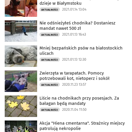
dzieje w Białymstoku
2021.01.14 13:04
AKTUALNOŚCI
Nie odśnieżyłeś chodnika? Dostaniesz
mandat nawet 500 zł
2021.01.13 16:43
AKTUALNOŚCI
Mniej bezpańskich psów na białostockich
ulicach
2021.01.13 12:30
AKTUALNOŚCI
Zwierzęta w tarapatach. Pomocy
potrzebowali kot, nietoperz i sokół
2020.11.23 13:57
AKTUALNOŚCI
Liście na chodnikach przy posesjach. Za
bałagan będą mandaty
2020.11.04 11:50
AKTUALNOŚCI
Akcja "Hiena cmentarna". Strażnicy miejscy
patrolują nekropolie