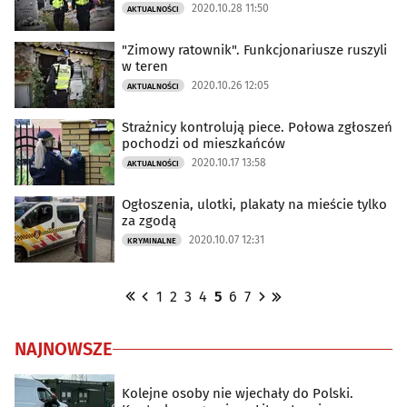
2020.10.28 11:50
AKTUALNOŚCI
"Zimowy ratownik". Funkcjonariusze ruszyli
w teren
2020.10.26 12:05
AKTUALNOŚCI
Strażnicy kontrolują piece. Połowa zgłoszeń
pochodzi od mieszkańców
2020.10.17 13:58
AKTUALNOŚCI
Ogłoszenia, ulotki, plakaty na mieście tylko
za zgodą
2020.10.07 12:31
KRYMINALNE
1
2
3
4
5
6
7
NAJNOWSZE
Kolejne osoby nie wjechały do Polski.