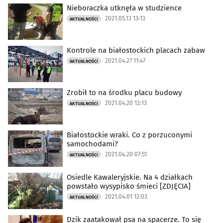
Nieboraczka utknęła w studzience
2021.05.13 13:13
AKTUALNOŚCI
Kontrole na białostockich placach zabaw
2021.04.27 11:47
AKTUALNOŚCI
Zrobił to na środku placu budowy
2021.04.20 12:13
AKTUALNOŚCI
Białostockie wraki. Co z porzuconymi
samochodami?
2021.04.20 07:51
AKTUALNOŚCI
Osiedle Kawaleryjskie. Na 4 działkach
powstało wysypisko śmieci [ZDJĘCIA]
2021.04.01 12:03
AKTUALNOŚCI
Dzik zaatakował psa na spacerze. To się