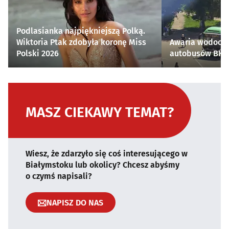
Podlasianka najpiękniejszą Polką.
Wiktoria Ptak zdobyła koronę Miss
Awaria wodocią
Polski 2026
autobusów BKM 
MASZ CIEKAWY TEMAT?
Wiesz, że zdarzyło się coś interesującego w
Białymstoku lub okolicy? Chcesz abyśmy
o czymś napisali?
NAPISZ DO NAS