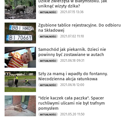
Dzikie zwierzęta w Białymstoku. Jak
uniknąć wizyty dzika?
2021.07.15 13:36
AKTUALNOŚCI
Zgubione tablice rejestracyjne. Do odbioru
na Składowej
2021.07.02 11:10
AKTUALNOŚCI
Samochód jak piekarnik. Dzieci nie
powinny być zostawiane w autach
2021.06.18 09:31
AKTUALNOŚCI
Szły za mamą i wpadły do fontanny.
Niecodzienna akcja ratunkowa
2021.06.16 12:00
AKTUALNOŚCI
"Idzie kaczek cała paczka". Spacer
ruchliwymi ulicami nie był trafnym
pomysłem
2021.05.20 11:50
AKTUALNOŚCI