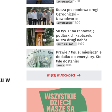
15:30
AKTUALNOŚCI
Rusza przebudowa drogi
Ogrodniczki -
Nowodworce
15:00
AKTUALNOŚCI
50 tys. zł na renowację
podlaskich kapliczek.
Rusza drugi nabór
14:30
KULTURA I ROZRYWKA
Prawie 7 tys. zł miesięcznie
dodatku do emerytury. Kto
tyle dostanie?
14:00
PRACA
WIĘCEJ WIADOMOŚCI
tu w