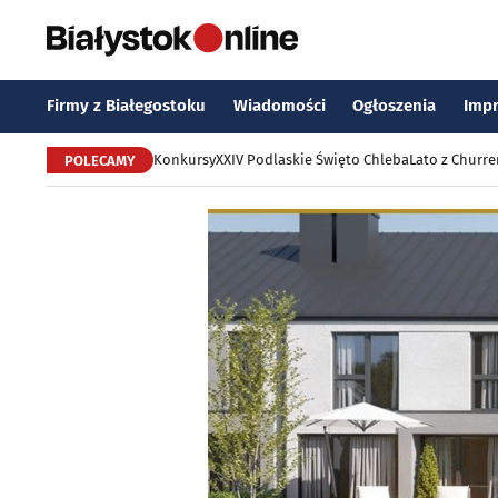
Firmy z Białegostoku
Wiadomości
Ogłoszenia
Imp
Konkursy
XXIV Podlaskie Święto Chleba
Lato z Churr
POLECAMY