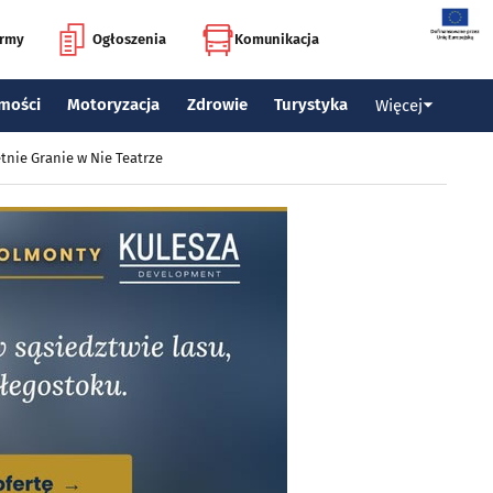
irmy
Ogłoszenia
Komunikacja
mości
Motoryzacja
Zdrowie
Turystyka
Więcej
tnie Granie w Nie Teatrze