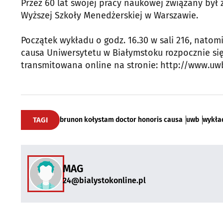
Przez 60 lat swojej pracy naukowej związany był
Wyższej Szkoły Menedżerskiej w Warszawie.
Początek wykładu o godz. 16.30 w sali 216, natom
causa Uniwersytetu w Białymstoku rozpocznie się
transmitowana online na stronie: http://www.uw
TAGI
brunon kołystam doctor honoris causa
uwb
wykła
MAG
24@bialystokonline.pl