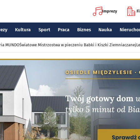
Imprezy
F
rezy
Kultura
Sport
Praca
Biznes
Nauka
Nierucho
eria MUNDO
Światowe Mistrzostwa w pieczeniu Babki i Kiszki Ziemniaczanej
Le