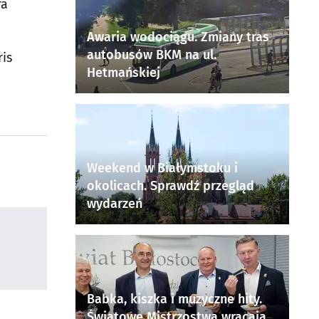
ra
Awaria wodociągu. Zmiany tras
autobusów BKM na ul.
ris
Hetmańskiej
Weekend w Białymstoku i
okolicach. Sprawdź przegląd
wydarzeń
Babka, kiszka i muzyczne hity.
Światowe Mistrzostwa wracają