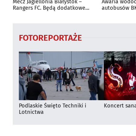
Mecz Jagiellonia Białystok –
Awaria wodoc
Rangers FC. Będą dodatkowe
autobusów BK
autobusy dla kibiców
FOTOREPORTAŻE
Podlaskie Święto Techniki i
Koncert san
Lotnictwa