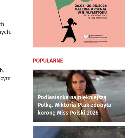
ch
nych.
POPULARNE
h.
ącym
Podlasianka najpiękniejszą
Polką. Wiktoria Ptak zdobyła
koronę Miss Polski 2026