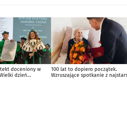
itekt doceniony w
100 lat to dopiero początek.
Wielki dzień
Wzruszające spotkanie z najstar
emerytką UwB