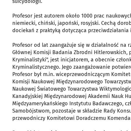
suicydologii.
Profesor jest autorem około 1000 prac naukowych
niemiecki, chiński, japoński, rosyjski. Cechą dor
dociekań z praktyką dotycząca przeciwdziałania i
Profesor od lat zaangażuje się w działalność n
Głównej Komisji Badania Zbrodni Hitlerowskich, 
Kryminalistyki", jest inicjatorem, a obecnie cz
Kryminalistycznego. Jego zaangażowanie potwier
Profesor był m.in. wiceprzewodniczącym Komite
Komisji Naukowej Międzynarodowego Towarzystw
Naukowej Światowego Towarzystwa Wiktymologic
Kanadyjskiej Międzynarodowej Akademii Nauk Hu
Międzyamerykańskiego Instytutu Badawczego, c
Samobójstwom, pozostaje w składzie Rady Konsul
przewodniczy Komitetowi Doradczemu Komendant