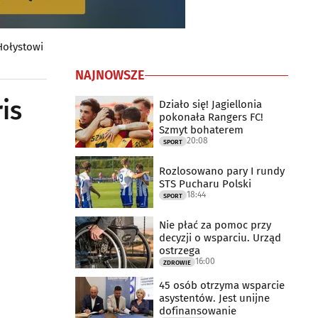
Hołystowi
NAJNOWSZE
is
Działo się! Jagiellonia
pokonała Rangers FC!
Szmyt bohaterem
20:08
SPORT
Rozlosowano pary I rundy
STS Pucharu Polski
18:44
SPORT
Nie płać za pomoc przy
decyzji o wsparciu. Urząd
ostrzega
16:00
ZDROWIE
45 osób otrzyma wsparcie
asystentów. Jest unijne
dofinansowanie