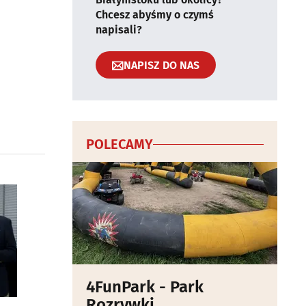
Chcesz abyśmy o czymś
napisali?
NAPISZ DO NAS
POLECAMY
4FunPark - Park
Rozrywki