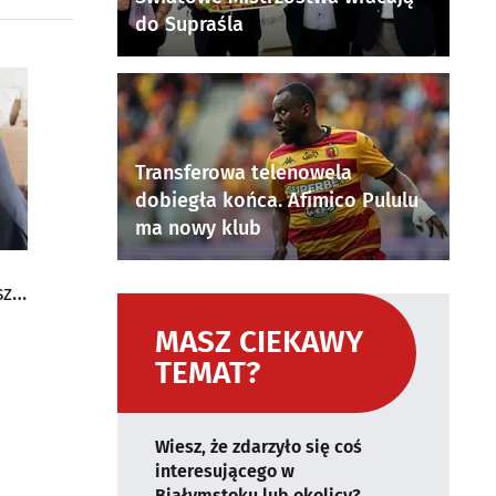
do Supraśla
Transferowa telenowela
dobiegła końca. Afimico Pululu
ma nowy klub
szą
MASZ CIEKAWY
TEMAT?
Wiesz, że zdarzyło się coś
interesującego w
Białymstoku lub okolicy?