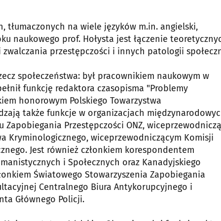
, tłumaczonych na wiele języków m.in. angielski,
obku naukowego prof. Hołysta jest łączenie teoretyczny
 zwalczania przestępczości i innych patologii społecz
a rzecz społeczeństwa: był pracownikiem naukowym w
pełnił funkcję redaktora czasopisma "Problemy
łonkiem honorowym Polskiego Towarzystwa
dzają także funkcje w organizacjach międzynarodowyc
tu Zapobiegania Przestępczości ONZ, wiceprzewodnicz
a Kryminologicznego, wiceprzewodniczącym Komisji
znego. Jest również członkiem korespondentem
manistycznych i Społecznych oraz Kanadyjskiego
złonkiem Światowego Stowarzyszenia Zapobiegania
tacyjnej Centralnego Biura Antykorupcyjnego i
a Głównego Policji.