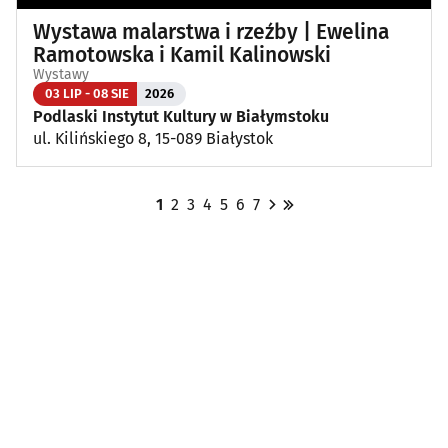
Wystawa malarstwa i rzeźby | Ewelina
Ramotowska i Kamil Kalinowski
Wystawy
03 LIP - 08 SIE
2026
Podlaski Instytut Kultury w Białymstoku
ul. Kilińskiego 8, 15-089 Białystok
1
2
3
4
5
6
7