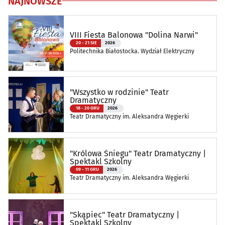
NAJNOWSZE
VIII Fiesta Balonowa "Dolina Narwi"
20 - 21 SIE
2026
Politechnika Białostocka. Wydział Elektryczny
"Wszystko w rodzinie" Teatr
Dramatyczny
18 - 20 GRU
2026
Teatr Dramatyczny im. Aleksandra Węgierki
"Królowa Śniegu" Teatr Dramatyczny |
Spektakl Szkolny
09 - 11 GRU
2026
Teatr Dramatyczny im. Aleksandra Węgierki
"Skąpiec" Teatr Dramatyczny |
Spektakl Szkolny