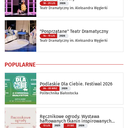
18 - 25 LIS
2026
Teatr Dramatyczny im. Aleksandra Węgierki
"Posprzątane" Teatr Dramatyczny
14 - 15 LIS
2026
Teatr Dramatyczny im. Aleksandra Węgierki
POPULARNE
Podlaskie Dla Ciebie. Festiwal 2026
04 - 05 WRZ
2026
Politechnika Białostocka
Ręcznikowe ogrody. Wystawa
haftowanych tkanin inspirowanych
naturą
13 LIS
2025
31 SIE
2026