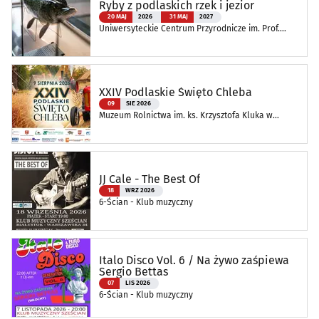
Ryby z podlaskich rzek i jezior
20 MAJ
2026
31 MAJ
2027
Uniwersyteckie Centrum Przyrodnicze im. Prof.
Andrzeja Myrchy
XXIV Podlaskie Święto Chleba
09
SIE 2026
Muzeum Rolnictwa im. ks. Krzysztofa Kluka w
Ciechanowcu
JJ Cale - The Best Of
18
WRZ 2026
6-Ścian - Klub muzyczny
Italo Disco Vol. 6 / Na żywo zaśpiewa
Sergio Bettas
07
LIS 2026
6-Ścian - Klub muzyczny