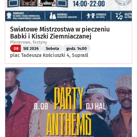
Światowe Mistrzostwa w pieczeniu
Babki i Kiszki Ziemniaczanej
Plenerowe, festyny
08
SIE 2026
Sobota
godz. 14:00
plac Tadeusza Kościuszki 4, Supraśl