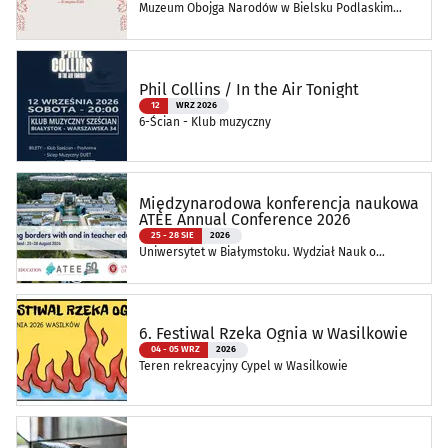
Muzeum Obojga Narodów w Bielsku Podlaskim
Oddział Muzeum Podlaskiego w Białymstoku
Phil Collins / In the Air Tonight
12
WRZ 2026
6-Ścian - Klub muzyczny
Międzynarodowa konferencja naukowa
ATEE Annual Conference 2026
25 - 28 SIE
2026
Uniwersytet w Białymstoku. Wydział Nauk o
Edukacji
6. Festiwal Rzeka Ognia w Wasilkowie
04 - 05 WRZ
2026
Teren rekreacyjny Cypel w Wasilkowie