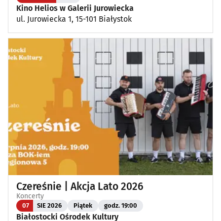
Kino Helios w Galerii Jurowiecka
ul. Jurowiecka 1, 15-101 Białystok
Plenerowe, festyny
(13)
Dla dzieci
(3)
Targi, konferencje
(8)
Wykłady, pokazy, imprezy okolicznościowe
(13)
Poza Białymstokiem
(1)
Czereśnie | Akcja Lato 2026
Koncerty
07
SIE 2026
Piątek
godz. 19:00
Białostocki Ośrodek Kultury