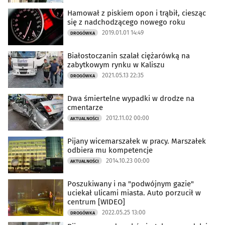
Hamował z piskiem opon i trąbił, ciesząc
się z nadchodzącego nowego roku
2019.01.01 14:49
DROGÓWKA
Białostoczanin szalał ciężarówką na
zabytkowym rynku w Kaliszu
2021.05.13 22:35
DROGÓWKA
Dwa śmiertelne wypadki w drodze na
cmentarze
2012.11.02 00:00
AKTUALNOŚCI
Pijany wicemarszałek w pracy. Marszałek
odbiera mu kompetencje
2014.10.23 00:00
AKTUALNOŚCI
Poszukiwany i na "podwójnym gazie"
uciekał ulicami miasta. Auto porzucił w
centrum [WIDEO]
2022.05.25 13:00
DROGÓWKA