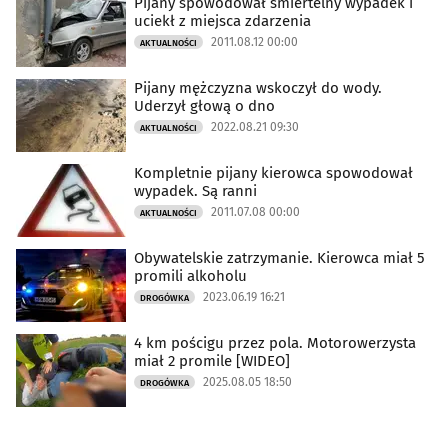
Pijany spowodował śmiertelny wypadek i
uciekł z miejsca zdarzenia
2011.08.12 00:00
AKTUALNOŚCI
Pijany mężczyzna wskoczył do wody.
Uderzył głową o dno
2022.08.21 09:30
AKTUALNOŚCI
Kompletnie pijany kierowca spowodował
wypadek. Są ranni
2011.07.08 00:00
AKTUALNOŚCI
Obywatelskie zatrzymanie. Kierowca miał 5
promili alkoholu
2023.06.19 16:21
DROGÓWKA
4 km pościgu przez pola. Motorowerzysta
miał 2 promile [WIDEO]
2025.08.05 18:50
DROGÓWKA