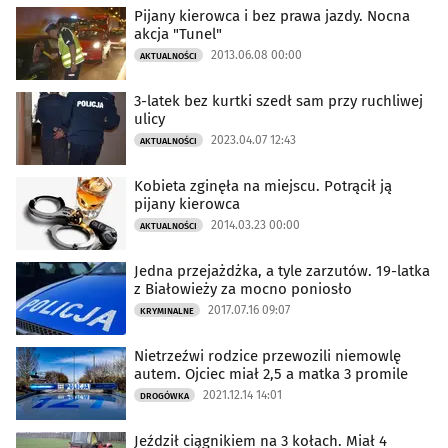
Pijany kierowca i bez prawa jazdy. Nocna
akcja "Tunel"
2013.06.08 00:00
AKTUALNOŚCI
3-latek bez kurtki szedł sam przy ruchliwej
ulicy
2023.04.07 12:43
AKTUALNOŚCI
Kobieta zginęła na miejscu. Potrącił ją
pijany kierowca
2014.03.23 00:00
AKTUALNOŚCI
Jedna przejażdżka, a tyle zarzutów. 19-latka
z Białowieży za mocno poniosło
2017.07.16 09:07
KRYMINALNE
Nietrzeźwi rodzice przewozili niemowlę
autem. Ojciec miał 2,5 a matka 3 promile
2021.12.14 14:01
DROGÓWKA
Jeździł ciągnikiem na 3 kołach. Miał 4