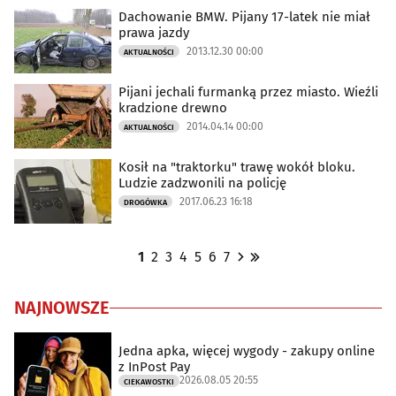
Dachowanie BMW. Pijany 17-latek nie miał
prawa jazdy
2013.12.30 00:00
AKTUALNOŚCI
Pijani jechali furmanką przez miasto. Wieźli
kradzione drewno
2014.04.14 00:00
AKTUALNOŚCI
Kosił na "traktorku" trawę wokół bloku.
Ludzie zadzwonili na policję
2017.06.23 16:18
DROGÓWKA
1
2
3
4
5
6
7
NAJNOWSZE
Jedna apka, więcej wygody - zakupy online
z InPost Pay
2026.08.05 20:55
CIEKAWOSTKI