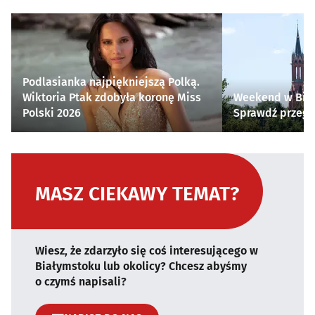
Podlasianka najpiękniejszą Polką.
Wiktoria Ptak zdobyła koronę Miss
Weekend w Biał
Polski 2026
Sprawdź przegl
MASZ CIEKAWY TEMAT?
Wiesz, że zdarzyło się coś interesującego w
Białymstoku lub okolicy? Chcesz abyśmy
o czymś napisali?