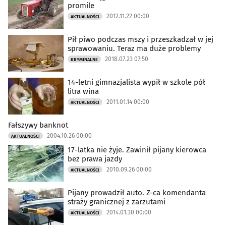
promile
2012.11.22 00:00
AKTUALNOŚCI
Pił piwo podczas mszy i przeszkadzał w jej
sprawowaniu. Teraz ma duże problemy
2018.07.23 07:50
KRYMINALNE
14-letni gimnazjalista wypił w szkole pół
litra wina
2011.01.14 00:00
AKTUALNOŚCI
Fałszywy banknot
2004.10.26 00:00
AKTUALNOŚCI
17-latka nie żyje. Zawinił pijany kierowca
bez prawa jazdy
2010.09.26 00:00
AKTUALNOŚCI
Pijany prowadził auto. Z-ca komendanta
straży granicznej z zarzutami
2014.01.30 00:00
AKTUALNOŚCI