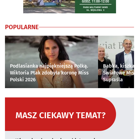
POPULARNE
Podlasianka najpiękniejszą Polką.
Babka, kiszka i
Wiktoria Ptak zdobyła koronę Miss
Światowe Mistr
Polski 2026
Supraśla
MASZ CIEKAWY TEMAT?