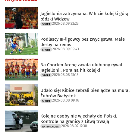
Jagiellonia zatrzymana. W hicie kolejki górą
łódzki Widzew
2026.08.09 22:23
SPORT
Podlascy III-ligowcy bez zwycięstwa. Małe
derby na remis
2026.08.09 09:43
SPORT
Na Chorten Arenę zawita ulubiony rywal
Jagiellonii. Pora na hit kolejki
2026.08.08 15:18
SPORT
Udało się! Kibice zebrali pieniądze na mural
Żubrów Białystok
2026.08.08 09:16
SPORT
Kolejne osoby nie wjechały do Polski.
Kontrole na granicy z Litwą trwają
2026.08.07 17:30
AKTUALNOŚCI