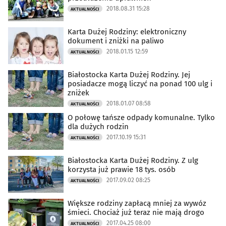
2018.08.31 15:28
AKTUALNOŚCI
Karta Dużej Rodziny: elektroniczny
dokument i zniżki na paliwo
2018.01.15 12:59
AKTUALNOŚCI
Białostocka Karta Dużej Rodziny. Jej
posiadacze mogą liczyć na ponad 100 ulg i
zniżek
2018.01.07 08:58
AKTUALNOŚCI
O połowę tańsze odpady komunalne. Tylko
dla dużych rodzin
2017.10.19 15:31
AKTUALNOŚCI
Białostocka Karta Dużej Rodziny. Z ulg
korzysta już prawie 18 tys. osób
2017.09.02 08:25
AKTUALNOŚCI
Większe rodziny zapłacą mniej za wywóz
śmieci. Chociaż już teraz nie mają drogo
2017.04.25 08:00
AKTUALNOŚCI