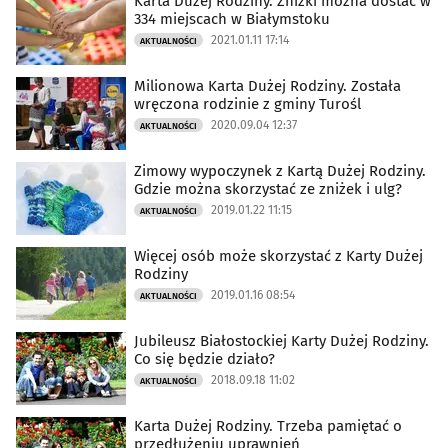
Karta Dużej Rodziny. Zniżki można dostać w
334 miejscach w Białymstoku
2021.01.11 17:14
AKTUALNOŚCI
Milionowa Karta Dużej Rodziny. Została
wręczona rodzinie z gminy Turośl
2020.09.04 12:37
AKTUALNOŚCI
Zimowy wypoczynek z Kartą Dużej Rodziny.
Gdzie można skorzystać ze zniżek i ulg?
2019.01.22 11:15
AKTUALNOŚCI
Więcej osób może skorzystać z Karty Dużej
Rodziny
2019.01.16 08:54
AKTUALNOŚCI
Jubileusz Białostockiej Karty Dużej Rodziny.
Co się będzie działo?
2018.09.18 11:02
AKTUALNOŚCI
Karta Dużej Rodziny. Trzeba pamiętać o
przedłużeniu uprawnień