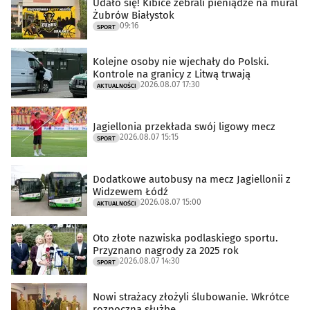
Udało się! Kibice zebrali pieniądze na mural
Żubrów Białystok
09:16
SPORT
Kolejne osoby nie wjechały do Polski.
Kontrole na granicy z Litwą trwają
2026.08.07 17:30
AKTUALNOŚCI
Jagiellonia przekłada swój ligowy mecz
2026.08.07 15:15
SPORT
Dodatkowe autobusy na mecz Jagiellonii z
Widzewem Łódź
2026.08.07 15:00
AKTUALNOŚCI
Oto złote nazwiska podlaskiego sportu.
Przyznano nagrody za 2025 rok
2026.08.07 14:30
SPORT
Nowi strażacy złożyli ślubowanie. Wkrótce
rozpoczną służbę