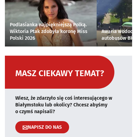
Podlasianka najpiękniejszą Polką.
Wiktoria Ptak zdobyła koronę Miss
Awaria wodocią
Polski 2026
autobusów BKM 
MASZ CIEKAWY TEMAT?
Wiesz, że zdarzyło się coś interesującego w
Białymstoku lub okolicy? Chcesz abyśmy
o czymś napisali?
NAPISZ DO NAS