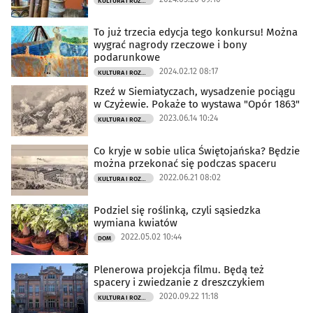
KULTURA I ROZRYWKA
To już trzecia edycja tego konkursu! Można
wygrać nagrody rzeczowe i bony
podarunkowe
2024.02.12 08:17
KULTURA I ROZRYWKA
Rzeź w Siemiatyczach, wysadzenie pociągu
w Czyżewie. Pokaże to wystawa "Opór 1863"
2023.06.14 10:24
KULTURA I ROZRYWKA
Co kryje w sobie ulica Świętojańska? Będzie
można przekonać się podczas spaceru
2022.06.21 08:02
KULTURA I ROZRYWKA
Podziel się roślinką, czyli sąsiedzka
wymiana kwiatów
2022.05.02 10:44
DOM
Plenerowa projekcja filmu. Będą też
spacery i zwiedzanie z dreszczykiem
2020.09.22 11:18
KULTURA I ROZRYWKA