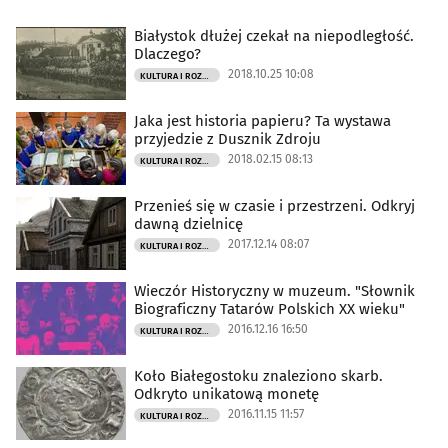
Białystok dłużej czekał na niepodległość.
Dlaczego?
2018.10.25 10:08
KULTURA I ROZRYWKA
Jaka jest historia papieru? Ta wystawa
przyjedzie z Dusznik Zdroju
2018.02.15 08:13
KULTURA I ROZRYWKA
Przenieś się w czasie i przestrzeni. Odkryj
dawną dzielnicę
2017.12.14 08:07
KULTURA I ROZRYWKA
Wieczór Historyczny w muzeum. "Słownik
Biograficzny Tatarów Polskich XX wieku"
2016.12.16 16:50
KULTURA I ROZRYWKA
Koło Białegostoku znaleziono skarb.
Odkryto unikatową monetę
2016.11.15 11:57
KULTURA I ROZRYWKA