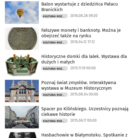
Balon wystartuje z dziedzińca Pałacu
Branickich
2016.08.28 09:20
KULTURA I ROZRYWKA
Fałszywe monety i banknoty. Można je
obejrzeć także na rynku
2016.04.12 17:12
KULTURA I ROZRYWKA
Historyczne domki dla lalek. Wystawa dla
dużych i małych
2015.11.19 00:00
KULTURA I ROZRYWKA
Poznaj świat zmysłów. Interaktywna
wystawa w Muzeum Historycznym
2015.08.04 00:00
KULTURA I ROZRYWKA
Spacer po Kilińskiego. Uczestnicy poznają
ciekawe historie
2015.06.17 00:00
KULTURA I ROZRYWKA
Hasbachowie w Białymstoku. Spotkanie z