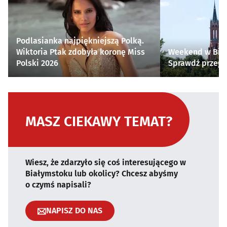
Podlasianka najpiękniejszą Polką.
Wiktoria Ptak zdobyła koronę Miss
Weekend w Biał
Polski 2026
Sprawdź przegl
MASZ CIEKAWY TEMAT?
Wiesz, że zdarzyło się coś interesującego w
Białymstoku lub okolicy? Chcesz abyśmy
o czymś napisali?
NAPISZ DO NAS