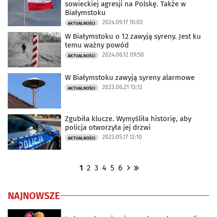
sowieckiej agresji na Polskę. Także w
Białymstoku
2024.09.17 10:02
AKTUALNOŚCI
W Białymstoku o 12 zawyją syreny. Jest ku
temu ważny powód
2024.06.12 09:50
AKTUALNOŚCI
W Białymstoku zawyją syreny alarmowe
2023.06.21 13:12
AKTUALNOŚCI
Zgubiła klucze. Wymyśliła historię, aby
policja otworzyła jej drzwi
2023.05.17 12:10
AKTUALNOŚCI
1
2
3
4
5
6
NAJNOWSZE