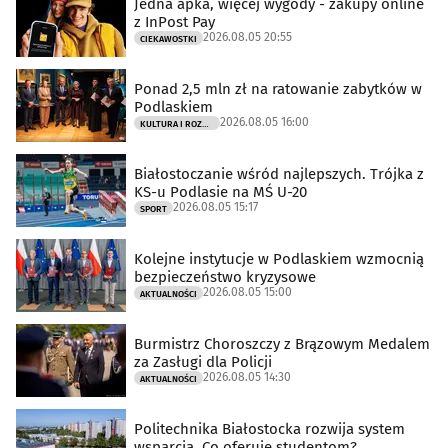
Jedna apka, więcej wygody - zakupy online
z InPost Pay
2026.08.05 20:55
CIEKAWOSTKI
Ponad 2,5 mln zł na ratowanie zabytków w
Podlaskiem
2026.08.05 16:00
KULTURA I ROZRYWKA
Białostoczanie wśród najlepszych. Trójka z
KS-u Podlasie na MŚ U-20
2026.08.05 15:17
SPORT
Kolejne instytucje w Podlaskiem wzmocnią
bezpieczeństwo kryzysowe
2026.08.05 15:00
AKTUALNOŚCI
Burmistrz Choroszczy z Brązowym Medalem
za Zasługi dla Policji
2026.08.05 14:30
AKTUALNOŚCI
Politechnika Białostocka rozwija system
wsparcia. Co oferuje studentom?