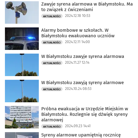
Zawyje syrena alarmowa w Białymstoku. Ma
to związek z ćwiczeniami
2024.12.18 10:53
AKTUALNOŚCI
Alarmy bombowe w szkołach. W
Białymstoku ewakuowano uczniów
2024.12.11 14:00
AKTUALNOŚCI
W Białymstoku zawyje syrena alarmowa
2024.11.27 12:14
AKTUALNOŚCI
W Białymstoku zawyją syreny alarmowe
2024.10.24 08:53
AKTUALNOŚCI
Próbna ewakuacja w Urzędzie Miejskim w
Białymstoku. Rozlegnie się dźwięk syreny
alarmowej
2024.09.23 14:41
AKTUALNOŚCI
Syreny alarmowe upamiętnią rocznicę