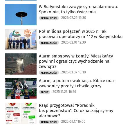
W Białymstoku zawyje syrena alarmowa.
Spokojnie, to tylko ćwiczenia
2026.02.25 15:30
AKTUALNOŚCI
Pół miliona połączeń w 2025 r. Tak
pracowali operatorzy nr 112 w Białymstoku
2026.02.10 12:30
AKTUALNOŚCI
Alarm smogowy w Łomży. Mieszkańcy
powinni ograniczyć wychodzenie na
zewnątrz
2026.01.07 10:10
AKTUALNOŚCI
Alarm, a potem ewakuacja. Kibice oraz
zawodnicy przeżyli chwile grozy
2025.11.23 16:26
SPORT
Rząd przygotował "Poradnik
bezpieczeństwa". Co oznaczają syreny
alarmowe?
2025.09.17 16:00
AKTUALNOŚCI