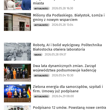
miasta
2026.05.28 16:30
AKTUALNOŚCI
Miliony dla Podlaskiego. Białystok, Łomża i
gminy z nowym wsparciem
2026.05.28 13:04
AKTUALNOŚCI
Roboty, AI i bolid wyścigowy. Politechnika
Białostocka otwiera laboratoria
2026.05.28 09:37
NAUKA
Dwa lata dynamicznych zmian. Zarząd
województwa podsumowuje kadencję
2026.05.04 10:30
AKTUALNOŚCI
Zielona energia dla samorządów, szpitali i
firm. Umowy już podpisane
2026.04.29 08:00
AKTUALNOŚCI
Podpisano 12 umów. Powstaną nowe centra