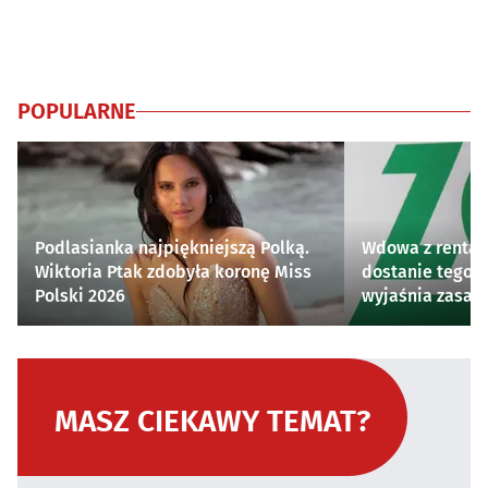
POPULARNE
Podlasianka najpiękniejszą Polką.
Wdowa z rentą 
Wiktoria Ptak zdobyła koronę Miss
dostanie tego 
Polski 2026
wyjaśnia zasad
MASZ CIEKAWY TEMAT?