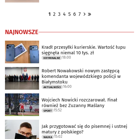
1
2
3
4
5
6
7
NAJNOWSZE
Kradł przesyłki kurierskie. Wartość łupu
sięgnęła niemal 10 tys. zł
18:00
KRYMINALNE
Robert Nowakowski nowym zastępcą
komendanta wojewódzkiego policji w
Białymstoku
16:00
AKTUALNOŚCI
Wojciech Nowicki rozczarował. Finał
również bez Zuzanny Maślany
15:52
SPORT
Jak przygotować się do pisemnej i ustnej
matury z polskiego?
15:02
NAUKA