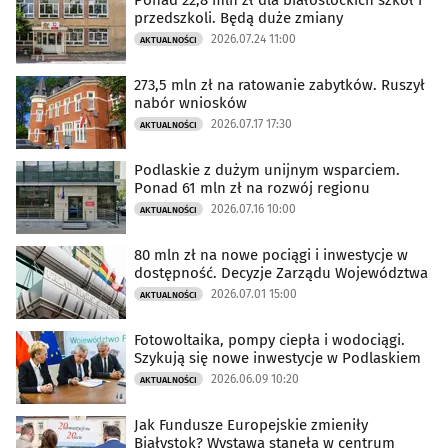
Ponad 22,8 mln zł dla białostockich szkół i
przedszkoli. Będą duże zmiany
2026.07.24 11:00
AKTUALNOŚCI
273,5 mln zł na ratowanie zabytków. Ruszył
nabór wniosków
2026.07.17 17:30
AKTUALNOŚCI
Podlaskie z dużym unijnym wsparciem.
Ponad 61 mln zł na rozwój regionu
2026.07.16 10:00
AKTUALNOŚCI
80 mln zł na nowe pociągi i inwestycje w
dostępność. Decyzje Zarządu Województwa
2026.07.01 15:00
AKTUALNOŚCI
Fotowoltaika, pompy ciepła i wodociągi.
Szykują się nowe inwestycje w Podlaskiem
2026.06.09 10:20
AKTUALNOŚCI
Jak Fundusze Europejskie zmieniły
Białystok? Wystawa stanęła w centrum