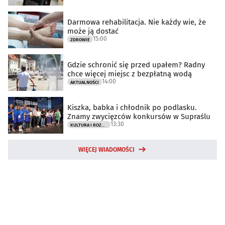
Darmowa rehabilitacja. Nie każdy wie, że
może ją dostać
15:00
ZDROWIE
Gdzie schronić się przed upałem? Radny
chce więcej miejsc z bezpłatną wodą
14:00
AKTUALNOŚCI
Kiszka, babka i chłodnik po podlasku.
Znamy zwycięzców konkursów w Supraślu
13:30
KULTURA I ROZRYWKA
WIĘCEJ WIADOMOŚCI