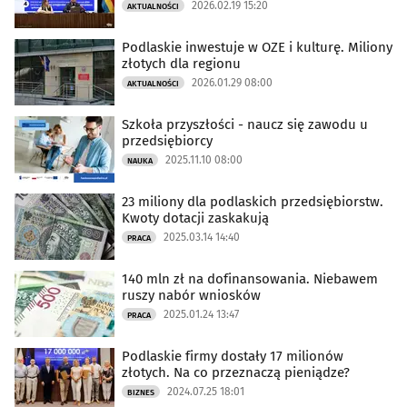
2026.02.19 15:20
AKTUALNOŚCI
Podlaskie inwestuje w OZE i kulturę. Miliony
złotych dla regionu
2026.01.29 08:00
AKTUALNOŚCI
Szkoła przyszłości - naucz się zawodu u
przedsiębiorcy
2025.11.10 08:00
NAUKA
23 miliony dla podlaskich przedsiębiorstw.
Kwoty dotacji zaskakują
2025.03.14 14:40
PRACA
140 mln zł na dofinansowania. Niebawem
ruszy nabór wniosków
2025.01.24 13:47
PRACA
Podlaskie firmy dostały 17 milionów
złotych. Na co przeznaczą pieniądze?
2024.07.25 18:01
BIZNES