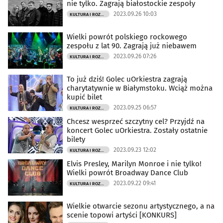
nie tylko. Zagrają białostockie zespoły
2023.09.26 10:03
KULTURA I ROZRYWKA
Wielki powrót polskiego rockowego
zespołu z lat 90. Zagrają już niebawem
2023.09.26 07:26
KULTURA I ROZRYWKA
To już dziś! Golec uOrkiestra zagrają
charytatywnie w Białymstoku. Wciąż można
kupić bilet
2023.09.25 06:57
KULTURA I ROZRYWKA
Chcesz wesprzeć szczytny cel? Przyjdź na
koncert Golec uOrkiestra. Zostały ostatnie
bilety
2023.09.23 12:02
KULTURA I ROZRYWKA
Elvis Presley, Marilyn Monroe i nie tylko!
Wielki powrót Broadway Dance Club
2023.09.22 09:41
KULTURA I ROZRYWKA
Wielkie otwarcie sezonu artystycznego, a na
scenie topowi artyści [KONKURS]