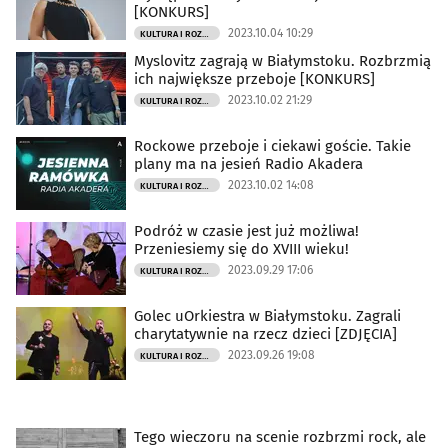
[KONKURS]
2023.10.04 10:29
KULTURA I ROZRYWKA
Myslovitz zagrają w Białymstoku. Rozbrzmią
ich największe przeboje [KONKURS]
2023.10.02 21:29
KULTURA I ROZRYWKA
Rockowe przeboje i ciekawi goście. Takie
plany ma na jesień Radio Akadera
2023.10.02 14:08
KULTURA I ROZRYWKA
Podróż w czasie jest już możliwa!
Przeniesiemy się do XVIII wieku!
2023.09.29 17:06
KULTURA I ROZRYWKA
Golec uOrkiestra w Białymstoku. Zagrali
charytatywnie na rzecz dzieci [ZDJĘCIA]
2023.09.26 19:08
KULTURA I ROZRYWKA
Tego wieczoru na scenie rozbrzmi rock, ale