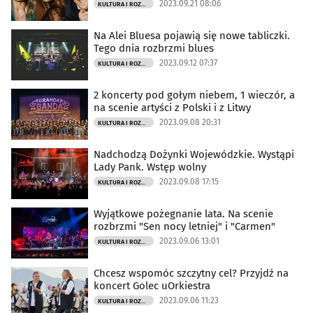
2023.09.21 08:06
KULTURA I ROZRYWKA
Na Alei Bluesa pojawią się nowe tabliczki.
Tego dnia rozbrzmi blues
2023.09.12 07:37
KULTURA I ROZRYWKA
2 koncerty pod gołym niebem, 1 wieczór, a
na scenie artyści z Polski i z Litwy
2023.09.08 20:31
KULTURA I ROZRYWKA
Nadchodzą Dożynki Wojewódzkie. Wystąpi
Lady Pank. Wstęp wolny
2023.09.08 17:15
KULTURA I ROZRYWKA
Wyjątkowe pożegnanie lata. Na scenie
rozbrzmi "Sen nocy letniej" i "Carmen"
2023.09.06 13:01
KULTURA I ROZRYWKA
Chcesz wspomóc szczytny cel? Przyjdź na
koncert Golec uOrkiestra
2023.09.06 11:23
KULTURA I ROZRYWKA