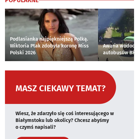
POPULARNE
Podlasianka najpiękniejszą Polką.
Wiktoria Ptak zdobyła koronę Miss
Awaria wodocią
Polski 2026
autobusów BKM 
MASZ CIEKAWY TEMAT?
Wiesz, że zdarzyło się coś interesującego w
Białymstoku lub okolicy? Chcesz abyśmy
o czymś napisali?