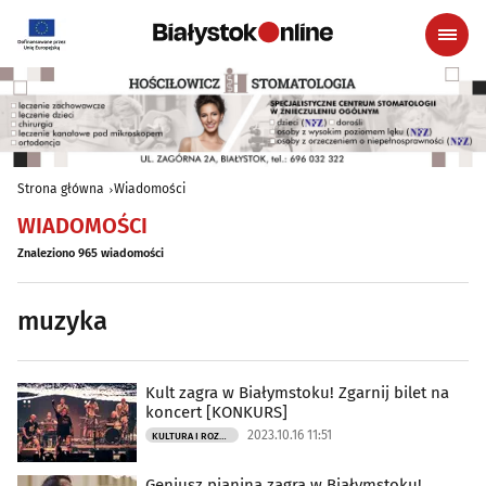
Strona główna
Wiadomości
WIADOMOŚCI
Znaleziono 965 wiadomości
muzyka
Kult zagra w Białymstoku! Zgarnij bilet na
koncert [KONKURS]
2023.10.16 11:51
KULTURA I ROZRYWKA
Geniusz pianina zagra w Białymstoku!