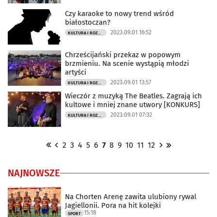
Czy karaoke to nowy trend wśród
białostoczan?
2023.09.01 16:52
KULTURA I ROZRYWKA
Chrześcijański przekaz w popowym
brzmieniu. Na scenie wystąpią młodzi
artyści
2023.09.01 13:57
KULTURA I ROZRYWKA
Wieczór z muzyką The Beatles. Zagrają ich
kultowe i mniej znane utwory [KONKURS]
2023.09.01 07:32
KULTURA I ROZRYWKA
2
3
4
5
6
7
8
9
10
11
12
NAJNOWSZE
Na Chorten Arenę zawita ulubiony rywal
Jagiellonii. Pora na hit kolejki
15:18
SPORT