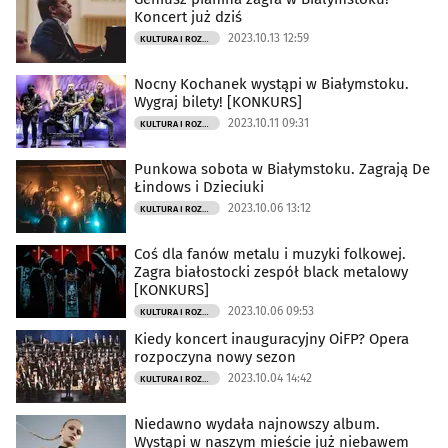
Koncert już dziś
2023.10.13 12:59
KULTURA I ROZRYWKA
Nocny Kochanek wystąpi w Białymstoku.
Wygraj bilety! [KONKURS]
2023.10.11 09:31
KULTURA I ROZRYWKA
Punkowa sobota w Białymstoku. Zagrają De
Łindows i Dzieciuki
2023.10.06 13:12
KULTURA I ROZRYWKA
Coś dla fanów metalu i muzyki folkowej.
Zagra białostocki zespół black metalowy
[KONKURS]
2023.10.06 09:53
KULTURA I ROZRYWKA
Kiedy koncert inauguracyjny OiFP? Opera
rozpoczyna nowy sezon
2023.10.04 14:42
KULTURA I ROZRYWKA
Niedawno wydała najnowszy album.
Wystąpi w naszym mieście już niebawem