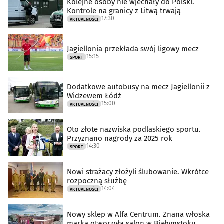
Kolejne osoby nie wjechały do Polski.
Kontrole na granicy z Litwą trwają
17:30
AKTUALNOŚCI
Jagiellonia przekłada swój ligowy mecz
15:15
SPORT
Dodatkowe autobusy na mecz Jagiellonii z
Widzewem Łódź
15:00
AKTUALNOŚCI
Oto złote nazwiska podlaskiego sportu.
Przyznano nagrody za 2025 rok
14:30
SPORT
Nowi strażacy złożyli ślubowanie. Wkrótce
rozpoczną służbę
14:04
AKTUALNOŚCI
Nowy sklep w Alfa Centrum. Znana włoska
marka otworzyła salon w Białymstoku