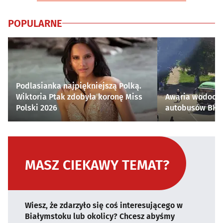
POPULARNE
Podlasianka najpiękniejszą Polką.
Wiktoria Ptak zdobyła koronę Miss
Awaria wodocią
Polski 2026
autobusów BKM 
MASZ CIEKAWY TEMAT?
Wiesz, że zdarzyło się coś interesującego w
Białymstoku lub okolicy? Chcesz abyśmy