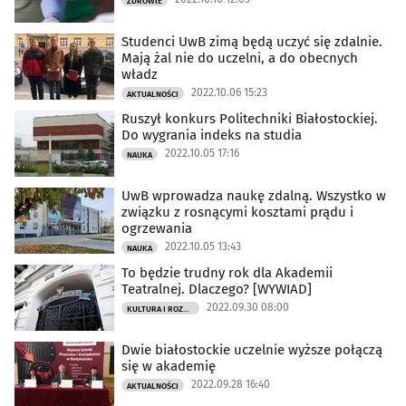
ZDROWIE
Studenci UwB zimą będą uczyć się zdalnie.
Mają żal nie do uczelni, a do obecnych
władz
2022.10.06 15:23
AKTUALNOŚCI
Ruszył konkurs Politechniki Białostockiej.
Do wygrania indeks na studia
2022.10.05 17:16
NAUKA
UwB wprowadza naukę zdalną. Wszystko w
związku z rosnącymi kosztami prądu i
ogrzewania
2022.10.05 13:43
NAUKA
To będzie trudny rok dla Akademii
Teatralnej. Dlaczego? [WYWIAD]
2022.09.30 08:00
KULTURA I ROZRYWKA
Dwie białostockie uczelnie wyższe połączą
się w akademię
2022.09.28 16:40
AKTUALNOŚCI