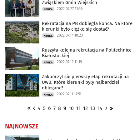
Związkiem Gmin Wiejskich
2022.07.27 11:56
NAUKA
Rekrutacja na PB dobiegła końca. Na które
kierunki było ciężko się dostać?
2022.07.14 10:23
NAUKA
Ruszyła kolejna rekrutacja na Politechnice
Białostockiej
2022.07.12 11:19
NAUKA
Zakończył się pierwszy etap rekrutacji na
UwB. Które kierunki były najbardziej
oblegane?
2022.07.11 17:51
NAUKA
4
5
6
7
8
9
10
11
12
13
14
NAJNOWSZE