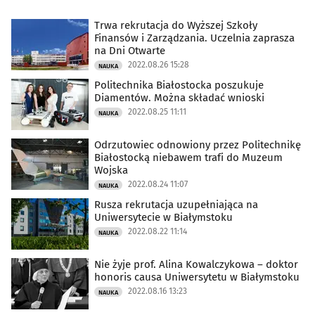
Trwa rekrutacja do Wyższej Szkoły
Finansów i Zarządzania. Uczelnia zaprasza
na Dni Otwarte
2022.08.26 15:28
NAUKA
Politechnika Białostocka poszukuje
Diamentów. Można składać wnioski
2022.08.25 11:11
NAUKA
Odrzutowiec odnowiony przez Politechnikę
Białostocką niebawem trafi do Muzeum
Wojska
2022.08.24 11:07
NAUKA
Rusza rekrutacja uzupełniająca na
Uniwersytecie w Białymstoku
2022.08.22 11:14
NAUKA
Nie żyje prof. Alina Kowalczykowa – doktor
honoris causa Uniwersytetu w Białymstoku
2022.08.16 13:23
NAUKA