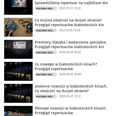
Sprawdziliśmy repertuar na najbliższe dni
2025.10.23 13:30
KULTURA I ROZRYWKA
Co można obejrzeć na dużym ekranie?
Przegląd repertuarów białostockich kin
2025.10.16 13:30
KULTURA I ROZRYWKA
Premiery, klasyka i wydarzenia specjalne.
Przegląd repertuarów białostockich kin
2025.10.09 15:50
KULTURA I ROZRYWKA
Co nowego w białostockich kinach?
Przegląd repertuarów
2025.10.02 16:00
KULTURA I ROZRYWKA
Jesienne nowości w białostockich kinach.
Co obejrzeć na dużym ekranie?
2025.09.25 13:12
KULTURA I ROZRYWKA
Filmowe nowości w białostockich kinach.
Przegląd repertuarów