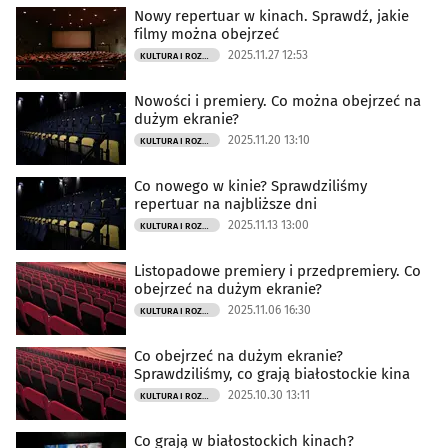
Nowy repertuar w kinach. Sprawdź, jakie
filmy można obejrzeć
2025.11.27 12:53
KULTURA I ROZRYWKA
Nowości i premiery. Co można obejrzeć na
dużym ekranie?
2025.11.20 13:10
KULTURA I ROZRYWKA
Co nowego w kinie? Sprawdziliśmy
repertuar na najbliższe dni
2025.11.13 13:00
KULTURA I ROZRYWKA
Listopadowe premiery i przedpremiery. Co
obejrzeć na dużym ekranie?
2025.11.06 16:30
KULTURA I ROZRYWKA
Co obejrzeć na dużym ekranie?
Sprawdziliśmy, co grają białostockie kina
2025.10.30 13:11
KULTURA I ROZRYWKA
Co grają w białostockich kinach?