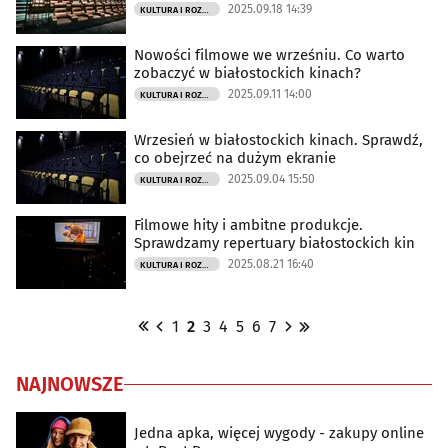
2025.09.18 14:39
KULTURA I ROZRYWKA
Nowości filmowe we wrześniu. Co warto
zobaczyć w białostockich kinach?
2025.09.11 14:00
KULTURA I ROZRYWKA
Wrzesień w białostockich kinach. Sprawdź,
co obejrzeć na dużym ekranie
2025.09.04 15:50
KULTURA I ROZRYWKA
Filmowe hity i ambitne produkcje.
Sprawdzamy repertuary białostockich kin
2025.08.21 16:40
KULTURA I ROZRYWKA
1
2
3
4
5
6
7
NAJNOWSZE
Jedna apka, więcej wygody - zakupy online