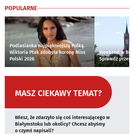
POPULARNE
Podlasianka najpiękniejszą Polką.
Wiktoria Ptak zdobyła koronę Miss
Weekend w Biał
Polski 2026
Sprawdź przegl
MASZ CIEKAWY TEMAT?
Wiesz, że zdarzyło się coś interesującego w
Białymstoku lub okolicy? Chcesz abyśmy
o czymś napisali?