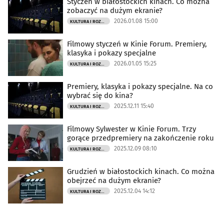
Styczeń w białostockich kinach. Co można
zobaczyć na dużym ekranie?
2026.01.08 15:00
KULTURA I ROZRYWKA
Filmowy styczeń w Kinie Forum. Premiery,
klasyka i pokazy specjalne
2026.01.05 15:25
KULTURA I ROZRYWKA
Premiery, klasyka i pokazy specjalne. Na co
wybrać się do kina?
2025.12.11 15:40
KULTURA I ROZRYWKA
Filmowy Sylwester w Kinie Forum. Trzy
gorące przedpremiery na zakończenie roku
2025.12.09 08:10
KULTURA I ROZRYWKA
Grudzień w białostockich kinach. Co można
obejrzeć na dużym ekranie?
2025.12.04 14:12
KULTURA I ROZRYWKA